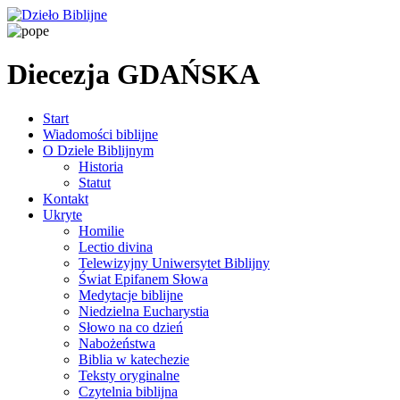
Diecezja GDAŃSKA
Start
Wiadomości biblijne
O Dziele Biblijnym
Historia
Statut
Kontakt
Ukryte
Homilie
Lectio divina
Telewizyjny Uniwersytet Biblijny
Świat Epifanem Słowa
Medytacje biblijne
Niedzielna Eucharystia
Słowo na co dzień
Nabożeństwa
Biblia w katechezie
Teksty oryginalne
Czytelnia biblijna