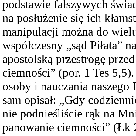
podstawie fałszywych świa
na posłużenie się ich kłams
manipulacji można do wiel
współczesny „sąd Piłata” n
apostolską przestrogę prze
ciemności” (por. 1 Tes 5,5)
osoby i nauczania naszego P
sam opisał: „Gdy codzienn
nie podnieśliście rąk na Mni
panowanie ciemności” (Łk 