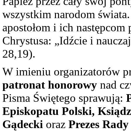
Papież przez cały swój pont
wszystkim narodom świata.
apostołom i ich następcom
Chrystusa: „Idźcie i naucza
28,19).
W imieniu organizatorów pr
patronat honorowy
nad cz
Pisma Świętego sprawują:
Episkopatu Polski, Ksiąd
Gądecki
oraz
Prezes Rady