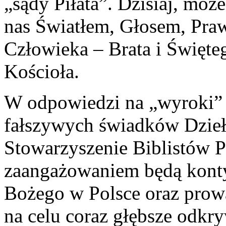
„sądy Piłata”. Dzisiaj, może
nas Światłem, Głosem, Praw
Człowieka – Brata i Święteg
Kościoła.
W odpowiedzi na „wyroki” 
fałszywych świadków Dzieło
Stowarzyszenie Biblistów P
zaangażowaniem będą kont
Bożego w Polsce oraz prow
na celu coraz głębsze odkr