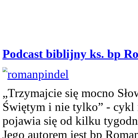
Podcast
biblijny
ks.
bp
R
„Trzymajcie się mocno Słow
Świętym i nie tylko” - cyk
pojawia się od kilku tygod
Jego autorem jest bp Roman 