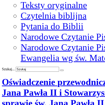
Teksty oryginalne
Czytelnia biblijna
Pytania do Biblii
Narodowe Czytanie Pi
Narodowe Czytanie Pis
Ewangelia wg św. Mat
Szukaj...
Oświadczenie
przewodnic
Jana
Pawła
II
i
Stowarzys
sprawie
św.
Jana
Pawła
II