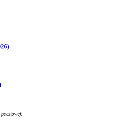
026)
)
 pocztowej: