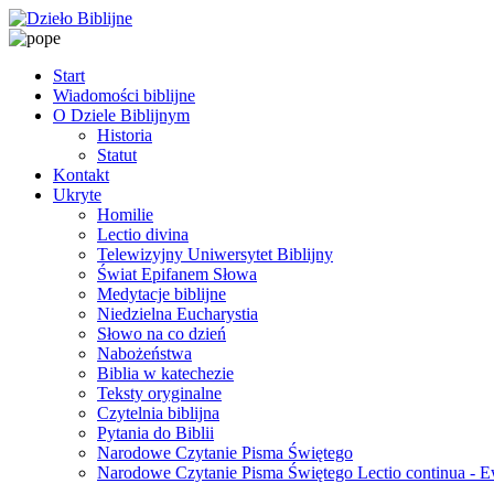
Start
Wiadomości biblijne
O Dziele Biblijnym
Historia
Statut
Kontakt
Ukryte
Homilie
Lectio divina
Telewizyjny Uniwersytet Biblijny
Świat Epifanem Słowa
Medytacje biblijne
Niedzielna Eucharystia
Słowo na co dzień
Nabożeństwa
Biblia w katechezie
Teksty oryginalne
Czytelnia biblijna
Pytania do Biblii
Narodowe Czytanie Pisma Świętego
Narodowe Czytanie Pisma Świętego Lectio continua - 