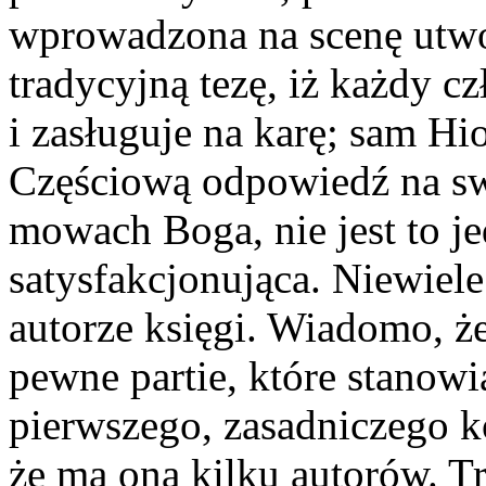
wprowadzona na scenę utwo
tradycyjną tezę, iż każdy c
i zasługuje na karę; sam H
Częściową odpowiedź na sw
mowach Boga, nie jest to j
satysfakcjonująca. Niewie
autorze księgi. Wiadomo, 
pewne partie, które stanow
pierwszego, zasadniczego ko
że ma ona kilku autorów. T