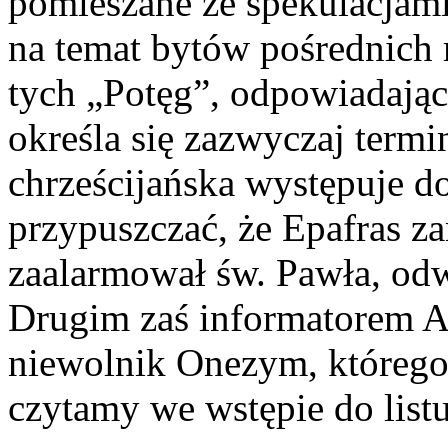
pomieszane ze spekulacjam
na temat bytów pośrednich
tych „Potęg”, odpowiadając
określa się zazwyczaj term
chrześcijańska występuje d
przypuszczać, że Epafras z
zaalarmował św. Pawła, odwo
Drugim zaś informatorem A
niewolnik Onezym, którego
czytamy we wstępie do listu