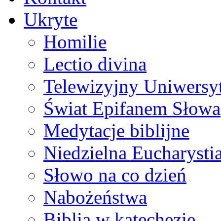
Ukryte
Homilie
Lectio divina
Telewizyjny Uniwersyt
Świat Epifanem Słowa
Medytacje biblijne
Niedzielna Eucharysti
Słowo na co dzień
Nabożeństwa
Biblia w katechezie