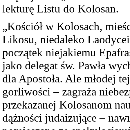
lekturę Listu do Kolosan.
„Kościół w Kolosach, mieśc
Likosu, niedaleko Laodycei
początek niejakiemu Epafra
jako delegat św. Pawła wyc
dla Apostoła. Ale młodej te
gorliwości – zagraża nieb
przekazanej Kolosanom nauc
dążności judaizujące – naw