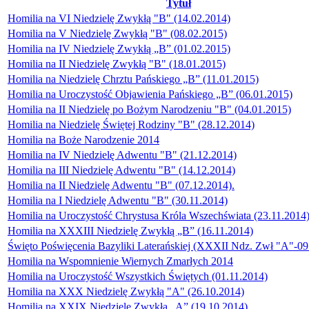
Tytuł
Homilia na VI Niedzielę Zwykłą "B" (14.02.2014)
Homilia na V Niedzielę Zwykłą "B" (08.02.2015)
Homilia na IV Niedzielę Zwykłą „B” (01.02.2015)
Homilia na II Niedzielę Zwykłą "B" (18.01.2015)
Homilia na Niedzielę Chrztu Pańskiego „B” (11.01.2015)
Homilia na Uroczystość Objawienia Pańskiego „B” (06.01.2015)
Homilia na II Niedzielę po Bożym Narodzeniu "B" (04.01.2015)
Homilia na Niedzielę Świętej Rodziny "B" (28.12.2014)
Homilia na Boże Narodzenie 2014
Homilia na IV Niedzielę Adwentu "B" (21.12.2014)
Homilia na III Niedzielę Adwentu "B" (14.12.2014)
Homilia na II Niedzielę Adwentu "B" (07.12.2014).
Homilia na I Niedzielę Adwentu "B" (30.11.2014)
Homilia na Uroczystość Chrystusa Króla Wszechświata (23.11.2014
Homilia na XXXIII Niedzielę Zwykłą „B” (16.11.2014)
Święto Poświęcenia Bazyliki Laterańskiej (XXXII Ndz. Zwł "A"-09
Homilia na Wspomnienie Wiernych Zmarłych 2014
Homilia na Uroczystość Wszystkich Świętych (01.11.2014)
Homilia na XXX Niedzielę Zwykłą "A" (26.10.2014)
Homilia na XXIX Niedzielę Zwykłą „A” (19.10.2014)