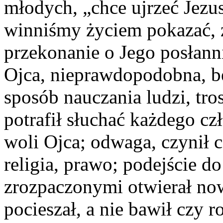
młodych, „chce ujrzeć Jezus
winniśmy życiem pokazać, 
przekonanie o Jego posłanni
Ojca, nieprawdopodobna, be
sposób nauczania ludzi, tro
potrafił słuchać każdego czł
woli Ojca; odwaga, czynił c
religia, prawo; podejście d
zrozpaczonymi otwierał no
pocieszał, a nie bawił czy r