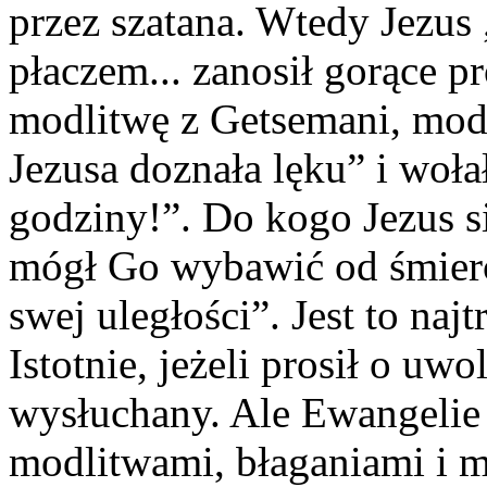
przez szatana. Wtedy Jezus
płaczem... zanosił gorące p
modlitwę z Getsemani, mod
Jezusa doznała lęku” i woł
godziny!”. Do kogo Jezus si
mógł Go wybawić od śmierci
swej uległości”. Jest to naj
Istotnie, jeżeli prosił o uwo
wysłuchany. Ale Ewangelie 
modlitwami, błaganiami i m