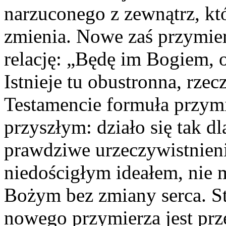
narzuconego z zewnątrz, kt
zmienia. Nowe zaś przymie
relację: „Będę im Bogiem, 
Istnieje tu obustronna, rze
Testamencie formuła przymi
przyszłym: działo się tak d
prawdziwe urzeczywistnien
niedościgłym ideałem, nie
Bożym bez zmiany serca. S
nowego przymierza jest prz