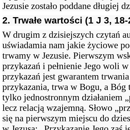
Jezusie zostało poddane długiej dzi
2. Trwałe wartości (1 J 3, 18-
W drugim z dzisiejszych czytań au
uświadamia nam jakie życiowe pos
trwamy w Jezusie. Pierwszym ws
przykazań i pełnienie Jego woli 
przykazań jest gwarantem trwani
przykazania, trwa w Bogu, a Bóg t
tylko jednostronnym działaniem „p
lecz relacją wzajemną. Słowo „pr
się na pierwszym miejscu do dzie
w Jezusa: „Przykazanie Jego zaś j