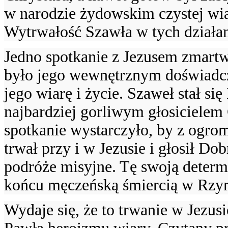
w narodzie żydowskim czystej wia
Wytrwałość Szawła w tych działan
Jedno spotkanie z Jezusem zmart
było jego wewnętrznym doświadcz
jego wiarę i życie. Szaweł stał s
najbardziej gorliwym głosicielem
spotkanie wystarczyło, by z ogro
trwał przy i w Jezusie i głosił D
podróże misyjne. Tę swoją determ
końcu męczeńską śmiercią w Rzy
Wydaje się, że to trwanie w Jezus