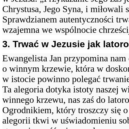
Chrystusa, Jego Syna, i miłowali 
Sprawdzianem autentyczności trwa
wzajemna we wspólnocie chrześcij
3. Trwać w Jezusie jak lator
Ewangelista Jan przypomina nam d
o winnym krzewie, która w doskon
w istocie powinno polegać trwanie
Ta alegoria dotyka istoty naszej w
winnego krzewu, nas zaś do latoroś
Ogrodnikiem, który troszczy się o 
alegorii tkwi w uświadomieniu sobi