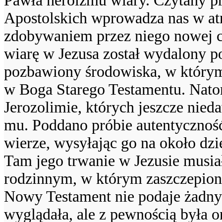
Pawła heroizmu wiary. Czytany p
Apostolskich wprowadza nas w at
zdobywaniem przez niego nowej c
wiarę w Jezusa został wydalony po
pozbawiony środowiska, w którym
w Boga Starego Testamentu. Nat
Jerozolimie, których jeszcze nieda
mu. Poddano próbie autentycznoś
wierze, wysyłając go na około dzi
Tam jego trwanie w Jezusie musi
rodzinnym, w którym zaszczepion
Nowy Testament nie podaje żadnyc
wyglądała, ale z pewnością była 