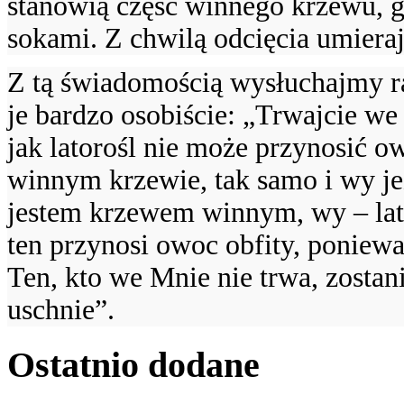
stanowią część winnego krzewu, 
sokami. Z chwilą odcięcia umieraj
Z tą świadomością wysłuchajmy ra
je bardzo osobiście: „Trwajcie we
jak latorośl nie może przynosić ow
winnym krzewie, tak samo i wy jeż
jestem krzewem winnym, wy – lato
ten przynosi owoc obfity, poniewa
Ten, kto we Mnie nie trwa, zostan
uschnie”.
Ostatnio
dodane