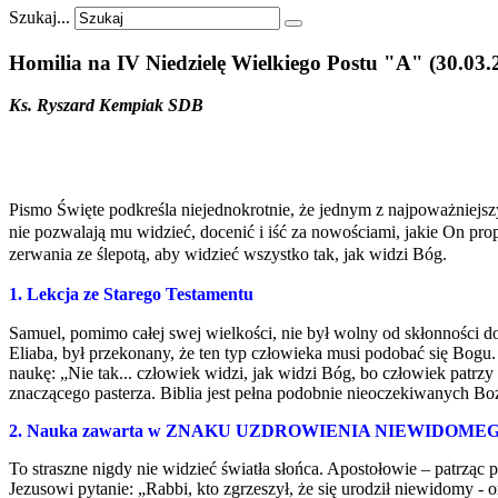
Szukaj...
Homilia
na
IV
Niedzielę
Wielkiego
Postu
"A"
(30.03.
Ks. Ryszard Kempiak SDB
Pismo Święte podkreśla niejednokrotnie, że jednym z najpoważniejszy
nie pozwalają mu widzieć, docenić i iść za nowościami, jakie On pr
zerwania ze ślepotą, aby widzieć wszystko tak, jak widzi Bóg.
1. Lekcja ze Starego Testamentu
Samuel, pomimo całej swej wielkości, nie był wolny od skłonności do
Eliaba, był przekonany, że ten typ człowieka musi podobać się Bog
naukę: „Nie tak... człowiek widzi, jak widzi Bóg, bo człowiek patrz
znaczącego pasterza. Biblia jest pełna podobnie nieoczekiwanych B
2. Nauka zawarta w ZNAKU UZDROWIENIA NIEWIDOME
To straszne nigdy nie widzieć światła słońca. Apostołowie – patrząc p
Jezusowi pytanie: „Rabbi, kto zgrzeszył, że się urodził niewidomy - 