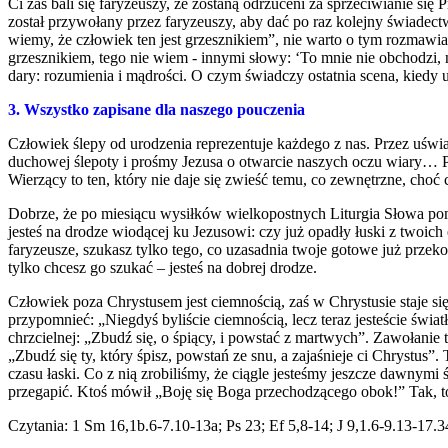
Ci zaś bali się faryzeuszy, że zostaną odrzuceni za sprzeciwianie s
został przywołany przez faryzeuszy, aby dać po raz kolejny świad
wiemy, że człowiek ten jest grzesznikiem”, nie warto o tym rozmawi
grzesznikiem, tego nie wiem - innymi słowy: ‘To mnie nie obchodzi, 
dary: rozumienia i mądrości. O czym świadczy ostatnia scena, kiedy
3. Wszystko zapisane dla naszego pouczenia
Człowiek ślepy od urodzenia reprezentuje każdego z nas. Przez uświ
duchowej ślepoty i prośmy Jezusa o otwarcie naszych oczu wiary… Po
Wierzący to ten, który nie daje się zwieść temu, co zewnętrzne, choć
Dobrze, że po miesiącu wysiłków wielkopostnych Liturgia Słowa pom
jesteś na drodze wiodącej ku Jezusowi: czy już opadły łuski z twoich
faryzeusze, szukasz tylko tego, co uzasadnia twoje gotowe już przeko
tylko chcesz go szukać – jesteś na dobrej drodze.
Człowiek poza Chrystusem jest ciemnością, zaś w Chrystusie staje si
przypomnieć: „Niegdyś byliście ciemnością, lecz teraz jesteście świat
chrzcielnej: „Zbudź się, o śpiący, i powstać z martwych”. Zawołanie 
„Zbudź się ty, który śpisz, powstań ze snu, a zajaśnieje ci Chrystu
czasu łaski. Co z nią zrobiliśmy, że ciągle jesteśmy jeszcze dawnymi
przegapić. Ktoś mówił „Boję się Boga przechodzącego obok!” Tak, to j
Czytania: 1 Sm 16,1b.6-7.10-13a; Ps 23; Ef 5,8-14; J 9,1.6-9.13-17.