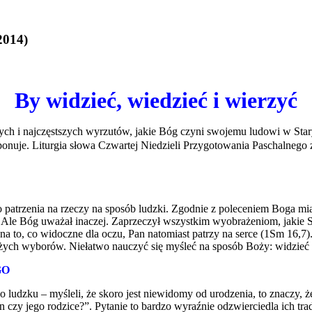
2014)
By widzieć, wiedzieć i wierzyć
ch i najczęstszych wyrzutów, jakie Bóg czyni swojemu ludowi w Starym
oponuje. Liturgia słowa Czwartej Niedzieli Przygotowania Paschalnego
 patrzenia na rzeczy na sposób ludzki. Zgodnie z poleceniem Boga mia
u. Ale Bóg uważał inaczej. Zaprzeczył wszystkim wyobrażeniom, jakie
y na to, co widoczne dla oczu, Pan natomiast patrzy na serce (1Sm 16,
ożych wyborów. Niełatwo nauczyć się myśleć na sposób Boży: widzieć
GO
o ludzku – myśleli, że skoro jest niewidomy od urodzenia, to znaczy, że
on czy jego rodzice?”. Pytanie to bardzo wyraźnie odzwierciedla ich t