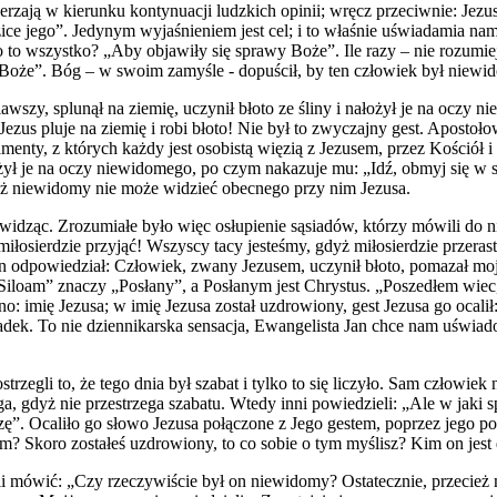
erzają w kierunku kontynuacji ludzkich opinii; wręcz przeciwnie: Jezu
dzice jego”. Jedynym wyjaśnieniem jest cel; i to właśnie uświadamia n
zego to wszystko? „Aby objawiły się sprawy Boże”. Ile razy – nie roz
 Boże”. Bóg – w swoim zamyśle - dopuścił, by ten człowiek był niewid
ziawszy, splunął na ziemię, uczynił błoto ze śliny i nałożył je na o
k Jezus pluje na ziemię i robi błoto! Nie był to zwyczajny gest. Apos
ty, z których każdy jest osobistą więzią z Jezusem, przez Kościół i
ałożył je na oczy niewidomego, po czym nakazuje mu: „Idź, obmyj się w
dyż niewidomy nie może widzieć obecnego przy nim Jezusa.
ząc. Zrozumiałe było więc osłupienie sąsiadów, którzy mówili do nieg
miłosierdzie przyjąć! Wszyscy tacy jesteśmy, gdyż miłosierdzie przerast
 odpowiedział: Człowiek, zwany Jezusem, uczynił błoto, pomazał moje 
„Siloam” znaczy „Posłany”, a Posłanym jest Chrystus. „Poszedłem wiec,
no: imię Jezusa; w imię Jezusa został uzdrowiony, gest Jezusa go ocalił
rzypadek. To nie dziennikarska sensacja, Ewangelista Jan chce nam uśw
zegli to, że tego dnia był szabat i tylko to się liczyło. Sam człowiek 
a, gdyż nie przestrzega szabatu. Wtedy inni powiedzieli: „Ale w jaki
”. Ocaliło go słowo Jezusa połączone z Jego gestem, poprzez jego pos
im? Skoro zostałeś uzdrowiony, to co sobie o tym myślisz? Kim on jest
i mówić: „Czy rzeczywiście był on niewidomy? Ostatecznie, przecież