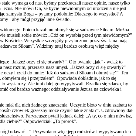
s stale wymaga od nas, byśmy przekraczali nasze opinie, nasze tylko
am Jezus. Nie mówi On, że bycie niewidomym od urodzenia nie jest
umiejąc zamysłu Boga – pytamy podobnie: Dlaczego to wszystko? A
omy - aby mógł przyjąć inne światło.
czy niewidomego. Potem kazał mu obmyć się w sadzawce Siloam. Można
tołowie musieli sobie mówić: „Cóż on wyrabia przed tym niewidomym?”
 w Kościele. Wszystkie szczegóły przytoczone przez św. Jana mają
 sadzawce Siloam”. Widzimy tutaj bardzo osobistą więź między
o: „Jakżeż oczy ci się otwarły?”. Oto pytanie „jak” - wciąż to
a nasz rozum, przerasta nasz umysł. „Jakżeż oczy ci się otwarły?”
oczy i rzekł do mnie: ‘Idź do sadzawki Siloam i obmyj się’”. Ten
 obmyłem się i przejrzałem”. Opowiada dokładnie, jak to się
: to wystarczy. Ale inni dalej go wypytywali. Rzadko się zdarza, by
iadomić coś bardzo ważnego: oddziaływanie Jezusa na człowieka i
nie miał dla nich żadnego znaczenia. Uczynić błoto w dniu szabatu to
 sposób człowiek grzeszny może czynić takie znaki?”. Uzdrowiony dał
łuszeństwo. Faryzeusze pytali jednak dalej: „A ty, co o nim mówisz,
 dla ciebie?” Odpowiedział: „To prorok”.
 mógł udawać...”. Przywołano więc jego rodziców i wypytywano ich.