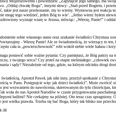
ię Prawu Mojżeszowemu i powiedzieli: „Zapytajcie jego samego, ma swo
ectwo. „Oddaj chwałę Bogu”, innymi słowy: „Stań przed Bogiem, i pr
ać, takie jest nasze przekonanie, my to wiemy. Wymowna jest reakcja t
nie mogę tego wiedzieć, jeden Bóg to wie’. „Jedno wiem: byłem niewid
 uzdrowiony wyznaje wiarę w Jezusa, mówiąc: „Wierzę, Panie!” i odda
adomienie sobie własnego stanu oraz szukanie światłości Chrystusa zo
wtarzajmy - Wierzę Panie! Ale ze świadomością, że wierzący to ten, k
 często cała ta „powierzchowność” robi wokół siebie wiele hałasu i krzy
aga postawić sobie ważne pytania: Czy pamiętasz, że Bóg patrzy na t
 oczu, z twojego serca? Czy jesteś na etapie nieśmiałego: „człowiek z
nania i sądy? Niezależnie od tego, gdzie, na którym odcinku drogi dost
ę światłością. Apostoł Paweł, jak nikt inny, przeżył spotkanie z Chrys
łością w Panu. Postępujcie więc jak dzieci światłości”. Może zwrócić si
to jest wezwaniem do nawrócenia, skierowanym do tylu chrześcijan, któ
s”. Tak woła do nas Apostoł Narodów w czasie przygotowania paschalneg
 ślepymi ludźmi? Nie czekajmy na później. Oto teraz czas upragniony. O
est wielka prawda. Trzeba się bać Boga, który tak blisko nas przechodz
34-38