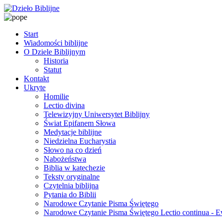
Start
Wiadomości biblijne
O Dziele Biblijnym
Historia
Statut
Kontakt
Ukryte
Homilie
Lectio divina
Telewizyjny Uniwersytet Biblijny
Świat Epifanem Słowa
Medytacje biblijne
Niedzielna Eucharystia
Słowo na co dzień
Nabożeństwa
Biblia w katechezie
Teksty oryginalne
Czytelnia biblijna
Pytania do Biblii
Narodowe Czytanie Pisma Świętego
Narodowe Czytanie Pisma Świętego Lectio continua - 