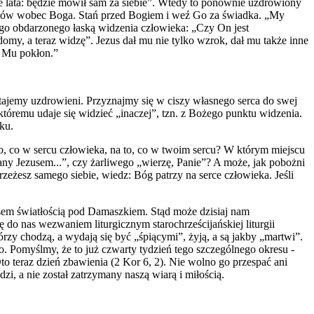
je lata: będzie mówił sam za siebie”. Wtedy to ponownie uzdrowiony
zemów wobec Boga. Stań przed Bogiem i weź Go za świadka. „My
ego obdarzonego łaską widzenia człowieka: „Czy On jest
omy, a teraz widzę”. Jezus dał mu nie tylko wzrok, dał mu także inne
ł Mu pokłon.”
stajemy uzdrowieni. Przyznajmy się w ciszy własnego serca do swej
tóremu udaje się widzieć „inaczej”, tzn. z Bożego punktu widzenia.
ku.
o, co w sercu człowieka, na to, co w twoim sercu? W którym miejscu
wany Jezusem...”, czy żarliwego „wierzę, Panie”? A może, jak pobożni
rzeżesz samego siebie, wiedz: Bóg patrzy na serce człowieka. Jeśli
tusem światłością pod Damaszkiem. Stąd może dzisiaj nam
ę do nas wezwaniem liturgicznym starochrześcijańskiej liturgii
rzy chodzą, a wydają się być „śpiącymi”, żyją, a są jakby „martwi”.
o. Pomyślmy, że to już czwarty tydzień tego szczególnego okresu -
to teraz dzień zbawienia (2 Kor 6, 2). Nie wolno go przespać ani
i, a nie został zatrzymany naszą wiarą i miłością.