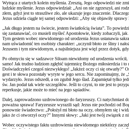
Wytrąca z utartych kolein myślenia. Zresztą, Jego odpowiedzi nie zmi
ludzkie myślenie. Jezus odpowiedział: „Ani on nie zgrzeszył, ani ro
złem, gdyż jest to straszliwe zło, ale ukazuje jego znaczenie. Dlac
Jezus udziela ciągle tej samej odpowiedzi: „Aby się objawiły sprawy
„Jak długo jestem na świecie, jestem światłością świata”. To powied
się zastanawiać, co musieli myśleć Apostołowie, kiedy zobaczyli, ja
Tym gestem wobec niewidomego od urodzenia Jezus ustanawia sakramen
nam uświadomić ten osobisty charakter: „uczynił błoto ze śliny i n
Jezusem i tym niewidomym, a najsilniejsza jest więź przez dotyk, g
Po obmyciu się w sadzawce Siloam niewidomy od urodzenia wrócił, wid
samo! Jak trudno ludziom zgłębić tajemnicę Bożego miłosierdzia i to 
Doświadczyłeś czegoś niezwykłego! „Jakżeż oczy ci się otwarły?” On
gest i te słowa pozostały wyryte w jego sercu. Nie zapominajmy, że 
wydarzyło. Jezus odszedł, a on zgubił Jego ślad. Zapamiętał tylko jed
św. Jan podał tak wiele szczegółów. Jeśli to czyni, to nie jest to p
reperkusje, jakie może to mieć na jego sąsiadów.
Dalej, zaprowadzono uzdrowionego do faryzeuszy. Ci natychmiast dostr
poważna sprawa! Faryzeusze wyrazili sąd: Jezus nie pochodzi od Bog
ponownie świadectwo: „Położył mi błoto na oczy, obmyłem się i widzę
jako że ci otworzył oczy?” Innymi słowy: „Jaki jest twój związek z n
Wobec oczywistego faktu uzdrowienia niewidomego niektórzy zaczęl