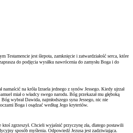
 Testamencie jest ślepota, zamknięcie i zatwardziałość serca, które
 zaprasza do podjęcia wysiłku nawrócenia do zamysłu Boga i do
ł namaścić na króla Izraela jednego z synów Jessego. Kiedy ujrzał
 Samuel miał o władcy swego narodu. Bóg przekazał mu głęboką
7). Bóg wybrał Dawida, najmłodszego syna Jessego, nic nie
 oczami Boga i osądzać według Jego kryteriów.
 ktoś zgrzeszył. Chcieli wyjaśnić przyczynę zła, dlatego postawili
radycyjny sposób myślenia. Odpowiedź Jezusa jest zadziwiająca.