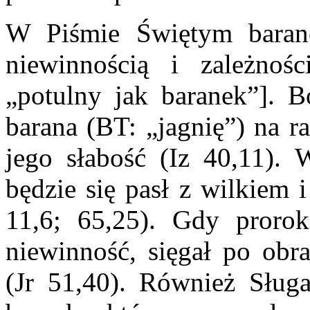
W Piśmie Świętym baranek
niewinnością i zależnoś
„potulny jak baranek”]. B
barana (BT: „jagnię”) na r
jego słabość (Iz 40,11). 
będzie się pasł z wilkiem 
11,6; 65,25). Gdy prorok
niewinność, sięgał po obr
(Jr 51,40). Również Sług