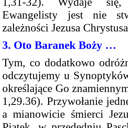
1,31-32). Wydaje się
Ewangelisty jest nie st
zależności Jezusa Chrystusa
3
. Oto Baranek Boży …
T
ym, co dodatkowo odróżni
odczytujemy u Synoptyków, 
określające Go znamiennym
1,29.36). Przywołanie jedn
a mianowicie śmierci Jezu
Piątek, w przededniu Pasc