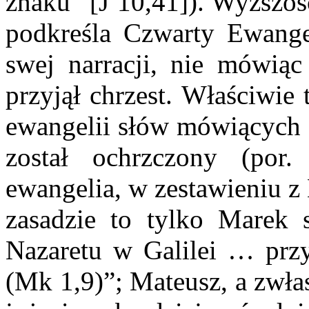
znaku” [J 10,41]). Wyższoś
podkreśla Czwarty Ewangel
swej narracji, nie mówiąc
przyjął chrzest. Właściwie 
ewangelii słów mówiących
został ochrzczony (por.
ewangelia, w zestawieniu z
zasadzie to tylko Marek s
Nazaretu w Galilei … przy
(Mk 1,9)”; Mateusz, a zwła