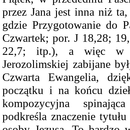
przez Jana jest inna niż t
gdzie Przygotowanie do P
Czwartek; por. J 18,28; 19
22,7; itp.), a więc 
Jerozolimskiej zabijane by
Czwarta Ewangelia, dzi
początku i na końcu dzieła
kompozycyjna spinając
podkreśla znaczenie tytuł
osoby Jezusa. To bardzo w