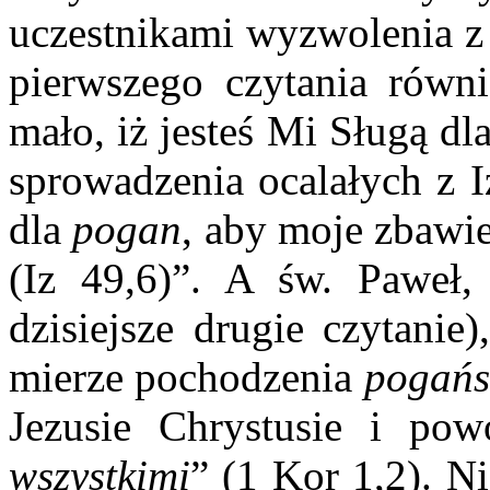
uczestnikami wyzwolenia z 
pierwszego czytania równ
mało, iż jesteś Mi Sługą d
sprowadzenia ocalałych z I
dla
pogan
, aby moje zbawie
(Iz 49,6)
”. A św. Paweł, 
dzisiejsze drugie czytanie
mierze pochodzenia
pogańs
Jezusie Chrystusie i pow
wszystkimi
” (1 Kor 1,2). Ni