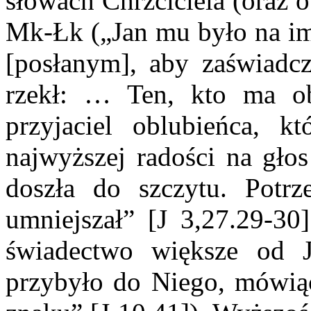
słowach Chrzciciela (oraz 
Mk-Łk („Jan mu było na imi
[posłanym], aby zaświadczy
rzekł: … Ten, kto ma obl
przyjaciel oblubieńca, k
najwyższej radości na głos
doszła do szczytu. Potrz
umniejszał” [J 3,27.29-3
świadectwo większe od J
przybyło do Niego, mówiąc