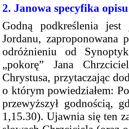
2. Janowa specyfika opis
Godną podkreślenia jest 
Jordanu, zaproponowana p
odróżnieniu od Synopty
k
„pokorę” Jana Chrzcici
Chrystusa, przytaczając do
o którym powiedziałem: Po
przewyższył godnością, g
1,15.30). Ujawnia się ten 