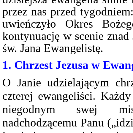
przez nas przed tygodniem:
uwieńczyło Okres Bożeg
kontynuację w scenie znad 
św. Jana Ewangelistę.
1. Chrzest Jezusa w Ewan
O Janie udzielającym ch
czterej ewangeliści. Każdy
niegodnym swej misj
nadchodzącemu Panu („i
dz