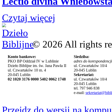
Lectio divina Wniebowsta
Czytaj więcej
©
2026
All rights r
Konto bankowe:
Siedziba:
PKO BP Oddział IV w Lublinie
adres do korespondencji
Dzieło Biblijne im. św. Jana Pawła II
ul. Czwartaków 10/4
ul. Czwartaków 10 m. 4
20-045 Lublin
20-045 Lublin
Sekretariat:
02 1020 3176 0000 5402 0062 1748
ul. Czwartaków 10/4
20-045 Lublin
tel. 797 946 838
e-mail:
sekretariat@bibli
Przejdz do wersji na kompu