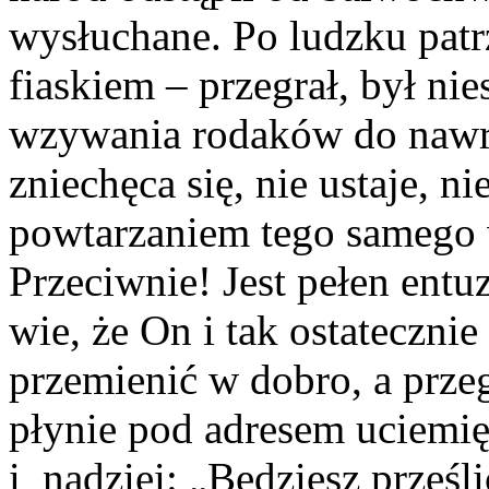
wysłuchane. Po ludzku patrz
fiaskiem – przegrał, był n
wzywania rodaków do nawró
zniechęca się, nie ustaje, n
powtarzaniem tego samego 
Przeciwnie! Jest pełen entu
wie, że On i tak ostatecznie
przemienić w dobro, a prze
płynie pod adresem uciemię
i nadziei: „Będziesz prześl