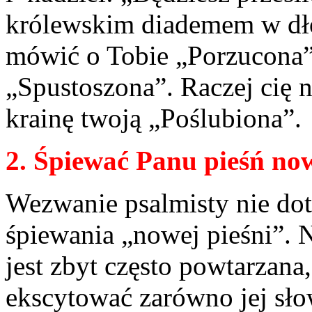
królewskim diademem w dło
mówić o Tobie „Porzucona”,
„Spustoszona”. Raczej cię 
krainę twoją „Poślubiona”.
2. Śpiewać Panu pieśń now
Wezwanie psalmisty nie dot
śpiewania „nowej pieśni”. N
jest zbyt często powtarzana,
ekscytować zarówno jej słow