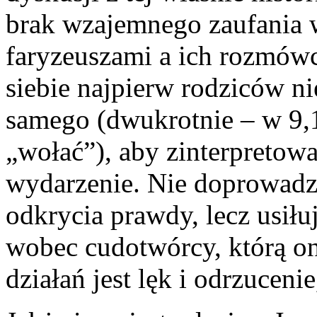
brak wzajemnego zaufania w
faryzeuszami a ich rozmów
siebie najpierw rodziców n
samego (dwukrotnie – w 9,1
„wołać”), aby zinterpreto
wydarzenie. Nie doprowad
odkrycia prawdy, lecz usiłuj
wobec cudotwórcy, którą on
działań jest lęk i odrzucenie