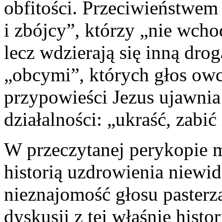
obfitości. Przeciwieństwem 
i zbójcy”, którzy „nie wch
lecz wdzierają się inną drog
„obcymi”, których głos owc
przypowieści Jezus ujawnia 
działalności: „ukraść, zabić
W przeczytanej perykopie 
historią uzdrowienia niewi
nieznajomość głosu pasterz
dyskusji z tej właśnie histo