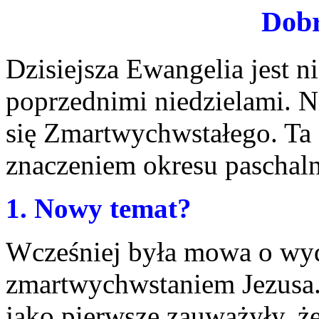
Dobr
Dzisiejsza Ewangelia jest 
poprzednimi niedzielami. 
się Zmartwychwstałego. Ta 
znaczeniem okresu paschal
1. Nowy temat?
Wcześniej była mowa o wyd
zmartwychwstaniem Jezusa.
jako pierwsze zauważyły, że