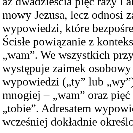
aż dwadzieścia pięć razy i 
mowy Jezusa, lecz odnosi 
wypowiedzi, które bezpośre
Ścisłe powiązanie z kontek
„wam”. We wszystkich przy
występuje zaimek osobowy 
wypowiedzi („ty” lub „wy”)
mnogiej – „wam” oraz pięć 
„tobie”. Adresatem wypowie
wcześniej dokładnie określ