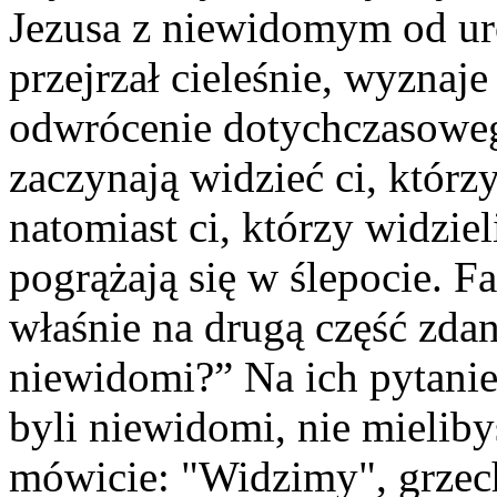
Jezusa z niewidomym od uro
przejrzał cieleśnie, wyznaj
odwrócenie dotychczasoweg
zaczynają widzieć ci, któr
natomiast ci, którzy widzie
pogrążają się w ślepocie. F
właśnie na drugą część zda
niewidomi?” Na ich pytani
byli niewidomi, nie mieliby
mówicie: "Widzimy", grzech