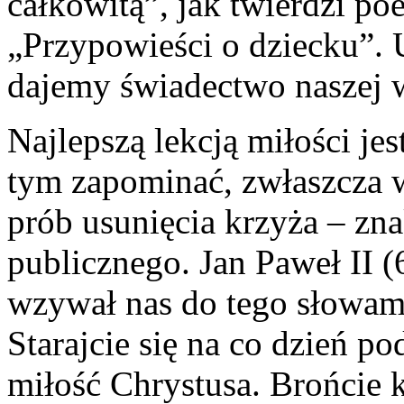
całkowitą”, jak twierdzi p
„Przypowieści o dziecku”. U
dajemy świadectwo naszej w
Najlepszą lekcją miłości je
tym zapominać, zwłaszcza w
prób usunięcia krzyża – zna
publicznego. Jan Paweł II
wzywał nas do tego słowami
Starajcie się na co dzień 
miłość Chrystusa. Brońcie k