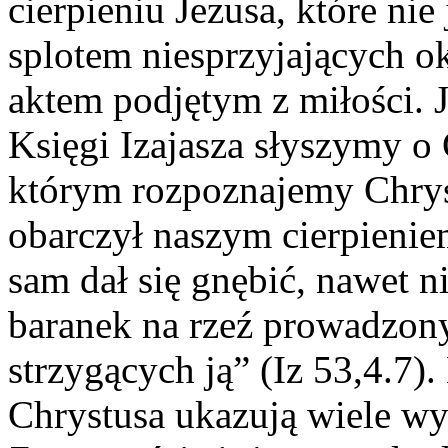
cierpieniu Jezusa, które ni
splotem niesprzyjających o
aktem podjętym z miłości. 
Księgi Izajasza słyszymy o
którym rozpoznajemy Chryst
obarczył naszym cierpieni
sam dał się gnębić, nawet n
baranek na rzeź prowadzon
strzygących ją” (Iz 53,4.7)
Chrystusa ukazują wiele w