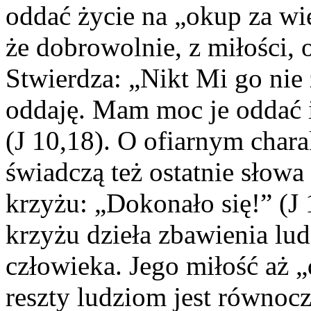
oddać życie na „okup za wie
że dobrowolnie, z miłości, 
Stwierdza: „Nikt Mi go nie z
oddaję. Mam moc je oddać
(J 10,18). O ofiarnym chara
świadczą też ostatnie słow
krzyżu: „Dokonało się!” (J
krzyżu dzieła zbawienia lud
człowieka. Jego miłość aż „
reszty ludziom jest równoc