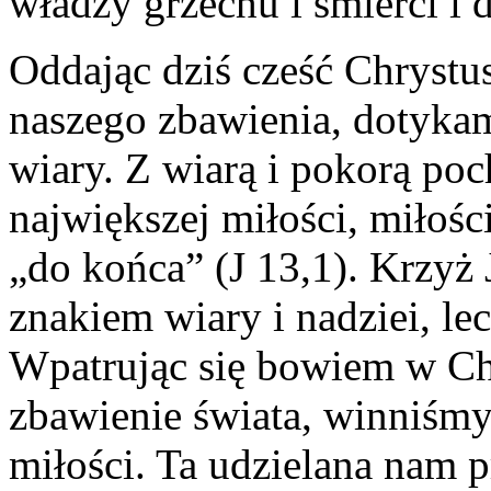
władzy grzechu i śmierci i 
Oddając dziś cześć Chrystu
naszego zbawienia, dotykam
wiary. Z wiarą i pokorą po
największej miłości, miłośc
„do końca” (J 13,1). Krzyż J
znakiem wiary i nadziei, lec
Wpatrując się bowiem w Ch
zbawienie świata, winniśmy
miłości. Ta udzielana nam p