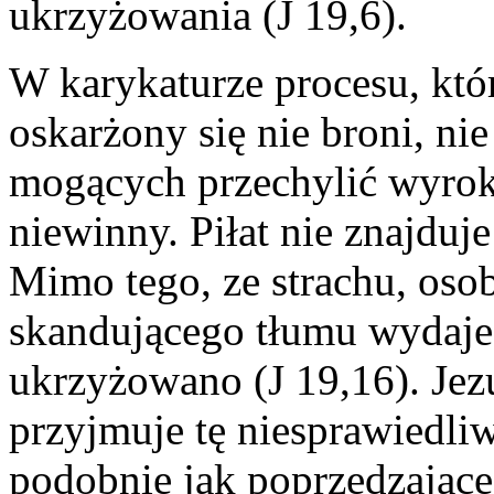
ukrzyżowania (J 19,6).
W karykaturze procesu, kt
oskarżony się nie broni, n
mogących przechylić wyrok 
niewinny. Piłat nie znajduj
Mimo tego, ze strachu, osobi
skandującego tłumu wydaje
ukrzyżowano (J 19,16). Jez
przyjmuje tę niesprawiedli
podobnie jak poprzedzające