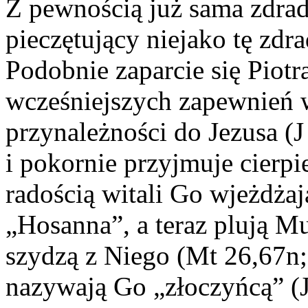
Z pewnością już sama zdrad
pieczętujący niejako tę zdr
Podobnie zaparcie się Piot
wcześniejszych zapewnień 
przynależności do Jezusa (J
i pokornie przyjmuje cierpie
radością witali Go wjeżdża
„Hosanna”, a teraz plują Mu
szydzą z Niego (Mt 26,67n;
nazywają Go „złoczyńcą” (J