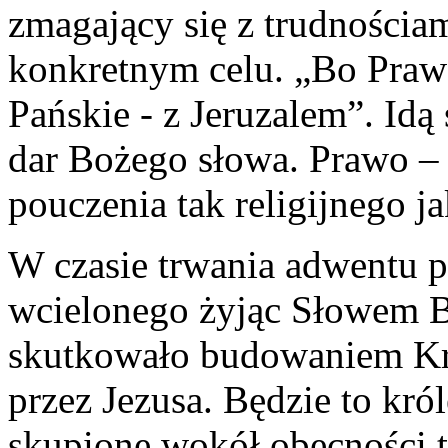
zmagający się z trudnościa
konkretnym celu. „Bo Praw
Pańskie - z Jeruzalem”. Idą
dar Bożego słowa. Prawo – 
pouczenia tak religijnego j
W czasie trwania adwentu 
wcielonego żyjąc Słowem 
skutkowało budowaniem Kr
przez Jezusa. Będzie to kró
skupione wokół obecności 