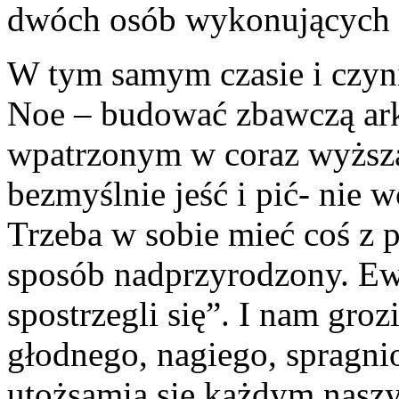
dwóch osób wykonujących t
W tym samym czasie i czyni
Noe – budować zbawczą arkę
wpatrzonym w coraz wyższ
bezmyślnie jeść i pić- nie
Trzeba w sobie mieć coś z p
sposób nadprzyrodzony. Ewa
spostrzegli się”. I nam groz
głodnego, nagiego, spragni
utożsamia się każdym naszy