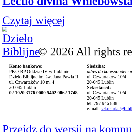
Lectio divina Wniebowsta
Czytaj więcej
©
2026
All rights r
Konto bankowe:
Siedziba:
PKO BP Oddział IV w Lublinie
adres do korespondencji
Dzieło Biblijne im. św. Jana Pawła II
ul. Czwartaków 10/4
ul. Czwartaków 10 m. 4
20-045 Lublin
20-045 Lublin
Sekretariat:
02 1020 3176 0000 5402 0062 1748
ul. Czwartaków 10/4
20-045 Lublin
tel. 797 946 838
e-mail:
sekretariat@bibli
Przejdz do wersji na kompu