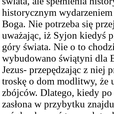
świata, ale spełnienia his
historycznym wydarzeniem
Boga. Nie potrzeba się prze
uważając, iż Syjon kiedyś 
góry świata. Nie o to chodz
wybudowano świątyni dla B
Jezus- przepędzając z niej 
troskę o dom modlitwy, że 
zbójców. Dlatego, kiedy po 
zasłona w przybytku znajdu