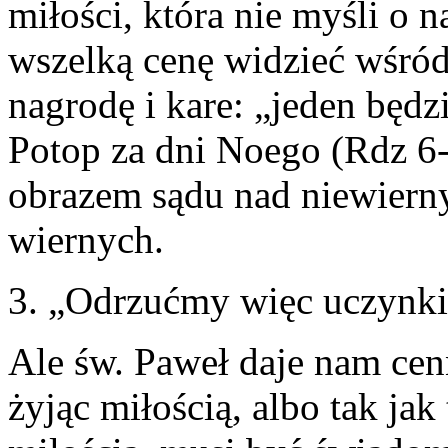
miłości, która nie myśli o n
wszelką cenę widzieć wśró
nagrodę i kare: „jeden będz
Potop za dni Noego (Rdz 6-
obrazem sądu nad niewiern
wiernych.
3. „Odrzućmy więc uczynki
Ale św. Paweł daje nam ce
żyjąc miłością, albo tak ja