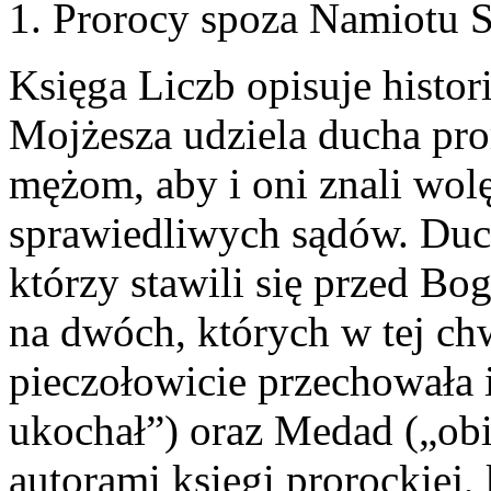
1. Prorocy spoza Namiotu 
Księga Liczb opisuje histor
Mojżesza udziela ducha pr
mężom, aby i oni znali wol
sprawiedliwych sądów. Duch
którzy stawili się przed Bo
na dwóch, których w tej chw
pieczołowicie przechowała 
ukochał”) oraz Medad („obi
autorami księgi prorockiej,