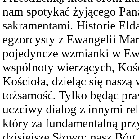
nam spotykać żyjącego Pana
sakramentami. Historie Eld
egzorcysty z Ewangelii Mark
pojedyncze wzmianki w Ewan
wspólnoty wierzących, Koś
Kościoła, dzieląc się naszą
tożsamość. Tylko będąc pra
uczciwy dialog z innymi rel
który za fundamentalną prz
dzisiejsze Słowo: nasz Bóg 