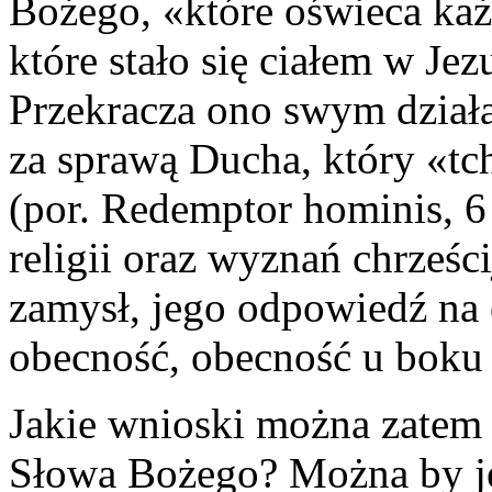
Bożego, «które oświeca każd
które stało się ciałem w Jezu
Przekracza ono swym dział
za sprawą Ducha, który «tch
(por. Redemptor hominis, 6 
religii oraz wyznań chrześc
zamysł, jego odpowiedź na 
obecność, obecność u boku 
Jakie wnioski można zatem w
Słowa Bożego? Można by je