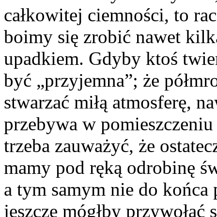
całkowitej ciemności, to ra
boimy się zrobić nawet kilk
upadkiem. Gdyby ktoś twier
być „przyjemna”; że półmr
stwarzać miłą atmosferę, na
przebywa w pomieszczeniu 
trzeba zauważyć, że ostatecz
mamy pod ręką odrobinę świa
a tym samym nie do końca p
jeszcze mógłby przywołać s