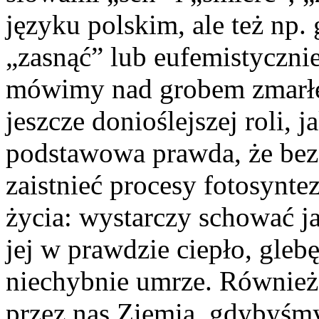
języku polskim, ale też np
„zasnąć” lub eufemistyczni
mówimy nad grobem zmarłeg
jeszcze donioślejszej roli, 
podstawowa prawda, że bez
zaistnieć procesy fotosynte
życia: wystarczy schować ja
jej w prawdzie ciepło, gleb
niechybnie umrze. Również
przez nas Ziemią, gdybyśmy 