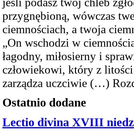
jeśli podasz twój chleb zgł
przygnębioną, wówczas twe
ciemnościach, a twoja ciemn
„On wschodzi w ciemnościac
łagodny, miłosierny i spraw
człowiekowi, który z litoś
zarządza uczciwie (…) Rozd
Ostatnio
dodane
Lectio divina XVIII niedz