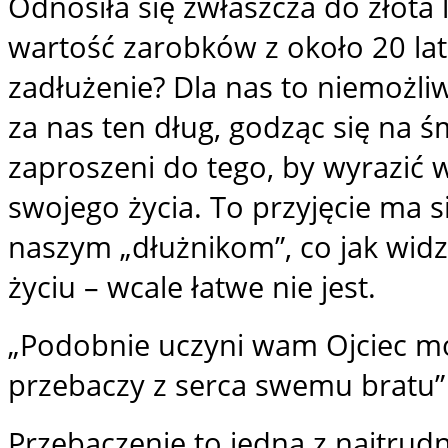
Odnosiła się zwłaszcza do złota 
wartość zarobków z około 20 lat
zadłużenie? Dla nas to niemożliw
za nas ten dług, godząc się na 
zaproszeni do tego, by wyrazić w
swojego życia. To przyjęcie ma 
naszym „dłużnikom”, co jak wid
życiu – wcale łatwe nie jest.
„Podobnie uczyni wam Ojciec mój 
przebaczy z serca swemu bratu”
​Przebaczenie to jedna z najtrud