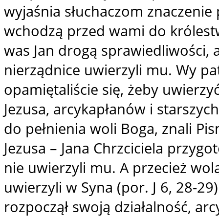
wyjaśnia słuchaczom znaczenie p
wchodzą przed wami do królestw
was Jan drogą sprawiedliwości, a
nierządnice uwierzyli mu. Wy patr
opamiętaliście się, żeby uwierzy
Jezusa, arcykapłanów i starszych
do pełnienia woli Boga, znali Pi
Jezusa – Jana Chrzciciela przyg
nie uwierzyli mu. A przecież wol
uwierzyli w Syna (por. J 6, 28-29
rozpoczął swoją działalność, arcy