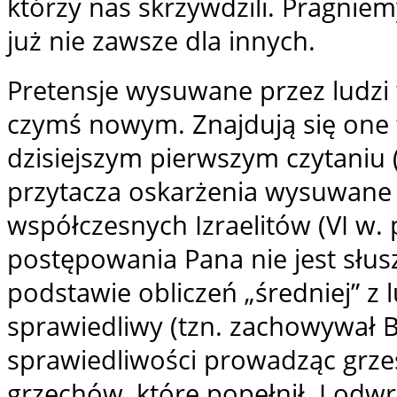
którzy nas skrzywdzili. Pragniem
już nie zawsze dla innych.
Pretensje wysuwane przez ludzi
czymś nowym. Znajdują się one t
dzisiejszym pierwszym czytaniu (
przytacza oskarżenia wysuwane
współczesnych Izraelitów (VI w. 
postępowania Pana nie jest słus
podstawie obliczeń „średniej” z lu
sprawiedliwy (tzn. zachowywał B
sprawiedliwości prowadząc grze
grzechów, które popełnił. I odwro