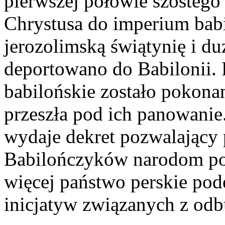
pierwszej połowie szóstego
Chrystusa do imperium babi
jerozolimską świątynię i d
deportowano do Babilonii. P
babilońskie zostało pokona
przeszła pod ich panowanie.
wydaje dekret pozwalający 
Babilończyków narodom po
więcej państwo perskie pod
inicjatyw związanych z odb