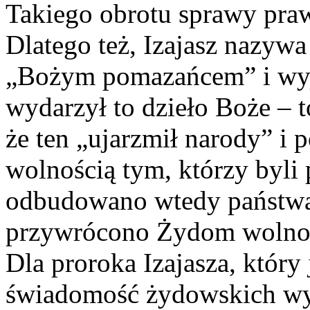
Takiego obrotu sprawy prawi
Dlatego też, Izajasz nazyw
„Bożym pomazańcem” i wyjaś
wydarzył to dzieło Boże – t
że ten „ujarzmił narody” i 
wolnością tym, którzy byli
odbudowano wtedy państwa
przywrócono Żydom wolnoś
Dla proroka Izajasza, który
świadomość żydowskich wyz