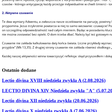
czasów - którego antycypację każdy przeżyje indywidualnie w chwili śmierci - 
2. Aktywne czuwanie
Te dwa wymiary Adwentu, a zwłaszcza nasze oczekiwanie na paruzję, powinny b
przypomina. Jezus trzykrotnie powtarza w niej to samo wezwanie: czuwajcie! 
on szczególną odpowiedzialność nad całym mieniem. Będąc w posiadaniu kluc
nie można zostawiać bez opieki. O dom trzeba dbać. Należy być też gotowym 
Czuwanie nie zakłada kalkulowania daty końca świata. Liczne przykłady wyznac
przyjdzie” (Mk 13,35). Z drugiej strony czuwanie nie zakłada również słodkiego
Każdej naszej aktywności winna towarzyszyć refleksja: skąd przyszedłem i dok
Ostatnio
dodane
Lectio divina XVIII niedziela zwykła A (2.08.2026)
LECTIO DIVINA XIV Niedziela zwykła "A" (5.07.2
Lectio divina XII niedziela zwykła (20.06.2026)
Lectio divina X niedziela zwykła A (7.06.2026)