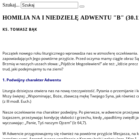
Szukaj...
HOMILIA NA I NIEDZIELĘ ADWENTU "B" (30.11
KS. TOMASZ BĄK
Początek nowego roku liturgicznego wprowadza nas w atmosferę oczekiwania. Te
zapowiadających Jego powtórne przyjście. Przed oczyma mamy ciągle obraz Sądu 
Brzmią w naszych uszach słowa: „Pójdźcie błogosławieni!” ale też: „Idźcie precz
trud, jaki podejmujemy tu na ziemi?
1. Podwójny charakter Adwentu
Liturgia dzisiejsza otwiera nas na nową rzeczywistość. Pytania o przemijanie 
Mszy świętej: „Wspominając, Boże, zbawczą mękę Twojego Syna, jak również cu
(z III modl. Euch.)
Nasze oczekiwanie ma charakter podwójny. Po pierwsze, w adwencie przeżywam
Izajaszem, przeżywając kondycję słabości i grzechu, kiedy „opadliśmy zwiędli jak 
wyczuwając: „Panie, Tyś naszym Ojcem” (Iz 64,7).
W Adwencie przygotowujemy się również na powtórne przyjście Mesjasza, na końc
jesteśmy sami. Apostoł, życząc wspólnocie z Koryntu łaski i pokoju (por. 1Kor 