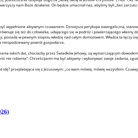
towarzyszy nam Boże działanie. On będzie umacniał nas, abyśmy byli „bez zarzutu
yć wypełnione aktywnym czuwaniem. Dzisiejsza perykopa ewangeliczna, stanowią
Porównuje się też do człowieka, udającego się w podróż i powierzającego własny
zy, posiada w pewnym stopniu władzę nad całym domostwem. Władza ta łączy si
na niespodziewany powrót gospodarza.
zania takich dat, chociażby przez Świadków Jehowy, są wystarczającym dowodem 
 „nic nie robienia”. Chrześcijanin ma być aktywny i wykonywać swoje zadania, zgo
ąd idę? przeplatająca się z Jezusowym: „co wam mówię, mówię wszystkim: Czuwajc
026)