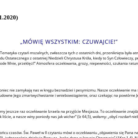
.2020)
„MÓWIĘ WSZYSTKIM: CZUWAJCIE!”
matyka czytań mszalnych, zwłaszcza tych z ostatnich dni, przeniknięta była at
Ostatecznego z ostatniej Niedzieli Chrystusa Króla, kiedy to Syn Człowieczy, p
 ode Mnie, przeklęci!” Atmosfera oczekiwania, grozy, niepewności, szukania ratun
i koniec nie zamykają nas w kręgu beznadziei i pesymizmu. Nasze oczekiwanie ma s
downe Jego zmartwychwstanie i wniebowstąpienie, oraz czekając na powtórne Jeg
y jeszcze raz oczekiwanie Izraela na przyjście Mesjasza. To oczekiwanie znaj
liście, a nasze winy poniosły nas jak wicher” (Iz 64,5), wołamy: „obyś rozdarł niebi
u czasów. Św. Paweł w II czytaniu mówi o oczekiwaniu „objawienia się Pana nasze
1, 3), jednocześnie dziękuje Bogu za „łaskę daną w Jezusie Chrystusie” (1Kor 1,