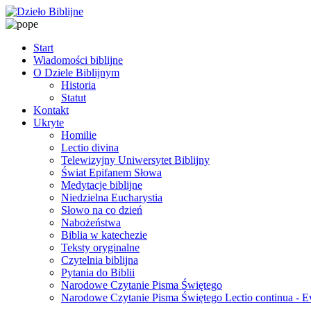
Start
Wiadomości biblijne
O Dziele Biblijnym
Historia
Statut
Kontakt
Ukryte
Homilie
Lectio divina
Telewizyjny Uniwersytet Biblijny
Świat Epifanem Słowa
Medytacje biblijne
Niedzielna Eucharystia
Słowo na co dzień
Nabożeństwa
Biblia w katechezie
Teksty oryginalne
Czytelnia biblijna
Pytania do Biblii
Narodowe Czytanie Pisma Świętego
Narodowe Czytanie Pisma Świętego Lectio continua - 