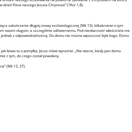
 w dzień Pana naszego Jezusa Chrystusa” (1Kor 1,8).
ca zakończenie długiej mowy eschatologicznej (Mk 13), kilkakrotnie o tym
 dom swoim sługom, a szczególnie odźwiernemu. Pod nieobecność właściciela ma
ę jednak z odpowiedzialnością. Do domu nie można wpuszczać byle kogo. Domu
jak łatwo tu o pomyłkę. Jezus mówi wyraźnie: „Nie wiecie, kiedy pan domu
dnie z tym, do czego został powołany.
ie” (Mk 13, 37).