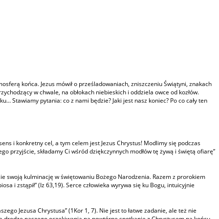
mosferą końca. Jezus mówił o prześladowaniach, zniszczeniu Świątyni, znakach
rzychodzący w chwale, na obłokach niebieskich i oddziela owce od kozłów.
ku… Stawiamy pytania: co z nami będzie? Jaki jest nasz koniec? Po co cały ten
ens i konkretny cel, a tym celem jest Jezus Chrystus! Modlimy się podczas
o przyjście, składamy Ci wśród dziękczynnych modłów tę żywą i świętą ofiarę”
dzie swoją kulminację w świętowaniu Bożego Narodzenia. Razem z prorokiem
osa i zstąpił” (Iz 63,19). Serce człowieka wyrywa się ku Bogu, intuicyjnie
go Jezusa Chrystusa” (1Kor 1, 7). Nie jest to łatwe zadanie, ale też nie
4). Na drodze naszego oczekiwania na powtórne spotkanie z Chrystusem na końcu