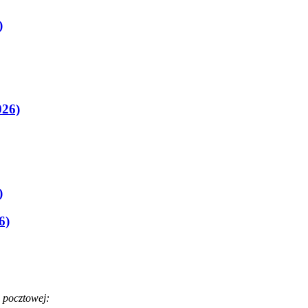
)
026)
)
6)
 pocztowej: