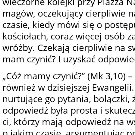
wieczorne kolejki przy Piazza N
magów, oczekujący cierpliwie n
czasie, kiedy mówi się o postęp
kościołach, coraz więcej osób 
wróżby. Czekają cierpliwie na s
mam czynić? I uzyskać odpowied
„Cóż mamy czynić?” (Mk 3,10) –
również w dzisiejszej Ewangeli
nurtujące go pytania, bolączki,
odpowiedź była prosta i skutec
ci, którzy mają odpowiedź na ws
o jakim czasie, argumentując pr