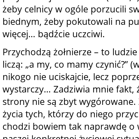
żeby celnicy w ogóle porzucili s
biednym, żeby pokutowali na pus
więcej… bądźcie uczciwi.
Przychodzą żołnierze – to ludzie 
liczą: „a my, co mamy czynić?” (w
nikogo nie uciskajcie, lecz popr
wystarczy… Zadziwia mnie fakt, 
strony nie są zbyt wygórowane. 
życia tych, którzy do niego prz
chodzi bowiem tak naprawdę o wi
naszej konkretnej życiowej sytu