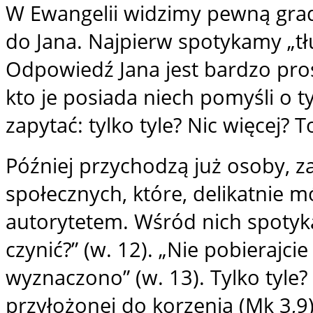
W Ewangelii widzimy pewną grad
do Jana. Najpierw spotykamy „tł
Odpowiedź Jana jest bardzo pros
kto je posiada niech pomyśli o t
zapytać: tylko tyle? Nic więcej? T
Później przychodzą już osoby, z
społecznych, które, delikatnie mó
autorytetem. Wśród nich spoty
czynić?” (w. 12). „Nie pobierajci
wyznaczono” (w. 13). Tylko tyle? 
przyłożonej do korzenia (Mk 3,9)