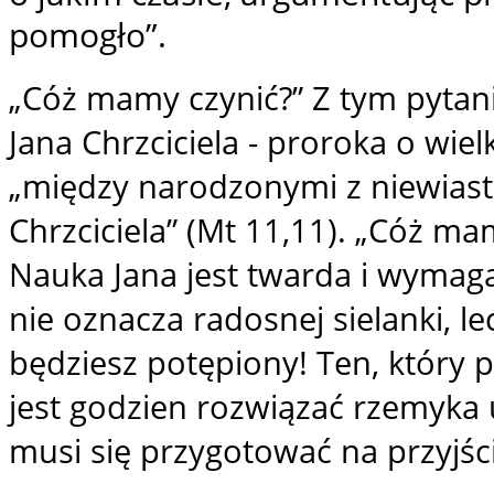
pomogło”.
„Cóż mamy czynić?” Z tym pytani
Jana Chrzciciela - proroka o wie
„między narodzonymi z niewiast
Chrzciciela” (Mt 11,11). „Cóż ma
Nauka Jana jest twarda i wymagaj
nie oznacza radosnej sielanki, le
będziesz potępiony! Ten, który prz
jest godzien rozwiązać rzemyka 
musi się przygotować na przyjśc