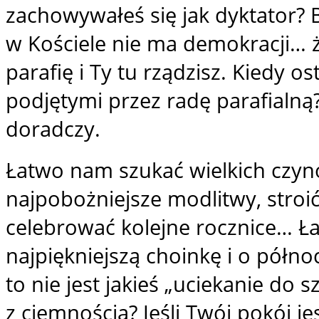
zachowywałeś się jak dyktator?
w Kościele nie ma demokracji… ż
parafię i Ty tu rządzisz. Kiedy os
podjętymi przez radę parafialną?
doradczy.
Łatwo nam szukać wielkich czyn
najpobożniejsze modlitwy, stroi
celebrować kolejne rocznice… Ł
najpiękniejszą choinkę i o półno
to nie jest jakieś „uciekanie do 
z ciemnością? Jeśli Twój pokój j