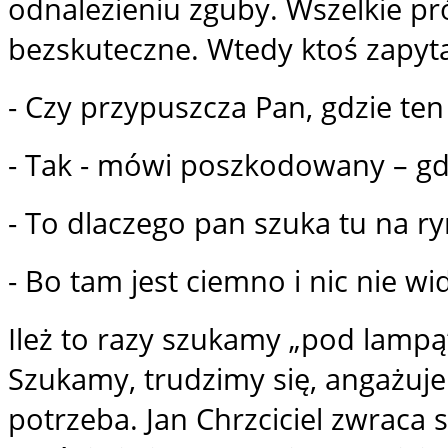
odnalezieniu zguby. Wszelkie pr
bezskuteczne. Wtedy ktoś zapyta
- Czy przypuszcza Pan, gdzie te
- Tak - mówi poszkodowany – gdz
- To dlaczego pan szuka tu na ry
- Bo tam jest ciemno i nic nie wi
Ileż to razy szukamy „pod lampą
Szukamy, trudzimy się, angażuje
potrzeba. Jan Chrzciciel zwraca s