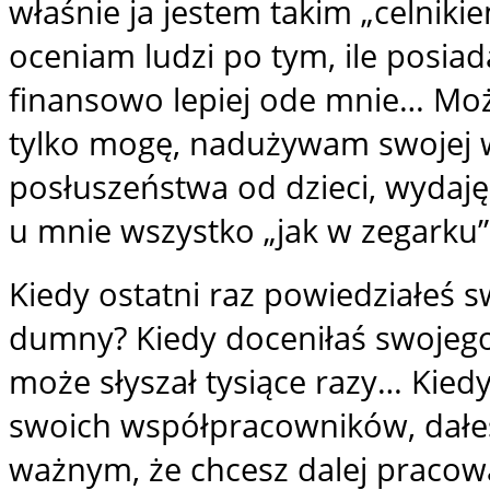
właśnie ja jestem takim „celniki
oceniam ludzi po tym, ile posia
finansowo lepiej ode mnie… Może
tylko mogę, nadużywam swojej
posłuszeństwa od dzieci, wydaję
u mnie wszystko „jak w zegarku”
Kiedy ostatni raz powiedziałeś s
dumny? Kiedy doceniłaś swojego m
może słyszał tysiące razy… Kied
swoich współpracowników, dałeś 
ważnym, że chcesz dalej pracować