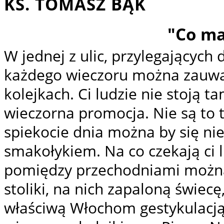
KS. TOMASZ BĄK
"Co ma
W jednej z ulic, przylegającyc
każdego wieczoru można zauważ
kolejkach. Ci ludzie nie stoją t
wieczorna promocja. Nie są to te
spiekocie dnia można by się n
smakołykiem. Na co czekają ci l
pomiędzy przechodniami można
stoliki, na nich zapaloną świecę
właściwą Włochom gestykulacją