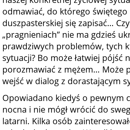
odmawiać, do którego świętego s
duszpasterskiej się zapisać… C
„pragnieniach” nie ma gdzieś ukr
prawdziwych problemów, tych kt
sytuacji? Bo może łatwiej pójść 
porozmawiać z mężem… Może pr
wejść w dialog z dorastającym
Opowiadano kiedyś o pewnym czł
nocna i nie mógł wrócić do swe
latarni. Kilka osób zainteresow