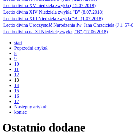
Lectio divina XV niedziela zwykła ( 15.07.2018)
Lectio divina XIV Niedziela zwykła "B" (8.07.2018)
Lectio divina XIII Niedziela zwykła "B" (1.07.2018)
Lectio divina Uroczystość Narodzenia św. Jana Chrzciciela (J 1, 57-
Lectio divina na XI Niedzielę zwykłą "B" (17.06.2018)
start
Poprzedni artykuł
8
9
10
11
12
13
14
15
16
17
Następny artykuł
koniec
Ostatnio
dodane