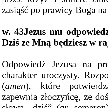
zasiąść po prawicy Boga na 
w. 43
Jezus mu odpowiedz
Dziś ze Mną będziesz w ra
Odpowiedź Jezusa na pr
charakter uroczysty. Rozp
(
amen
), które potwierd
zapewnia złoczyńcę, że doś
słowa „dziś” (gr. semeron