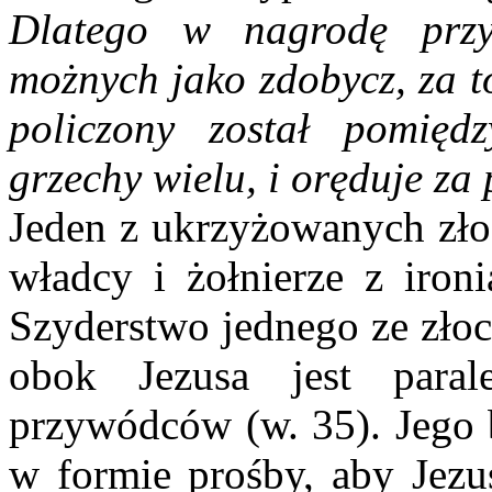
Dlatego w nagrodę przy
możnych jako zdobycz, za to
policzony został pomięd
grzechy wielu, i oręduje za
Jeden z ukrzyżowanych zło
władcy i żołnierze z ironi
Szyderstwo jednego ze zło
obok Jezusa jest paral
przywódców (w. 35). Jego 
w formie prośby, aby Jezu