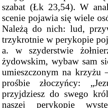
szabat (Łk 23,54). W ana
scenie pojawia się wiele o
Należą do nich: lud, przy
trzykrotnie w perykopie po
a. w szyderstwie żołnie
żydowskim, wybaw sam sie
umieszczonym na krzyżu –
prośbie złoczyńcy: „J
przyjdziesz do swego kró
naszej perykopie wystę