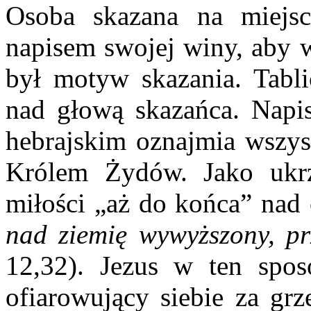
Osoba skazana na miejsce
napisem swojej winy, aby w
był motyw skazania. Tabli
nad głową skazańca. Napis
hebrajskim oznajmia wszys
Królem Żydów. Jako ukr
miłości „aż do końca” nad
nad ziemię wywyższony, pr
12,32). Jezus w ten spos
ofiarowujący siebie za grz