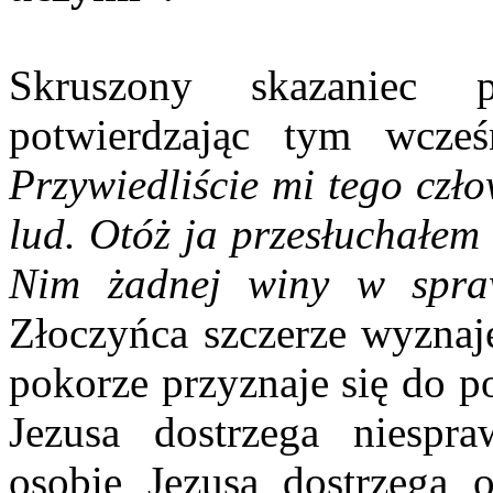
Skruszony skazaniec p
potwierdzając tym wcześ
Przywiedliście mi tego czł
lud. Otóż ja przesłuchałem
Nim żadnej winy w spra
Złoczyńca szczerze wyznaje
pokorze przyznaje się do p
Jezusa dostrzega niespra
osobie Jezusa dostrzega o