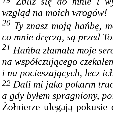
19
Zbliż się do mnie i 
wzgląd na moich wrogów!
20
Ty znasz moją hańbę, m
co mnie dręczą, są przed T
21
Hańba złamała moje serce
na współczującego czekałem,
i na pocieszających, lecz ic
22
Dali mi jako pokarm truc
a gdy byłem spragniony, poi
Żołnierze ulegają pokusie 