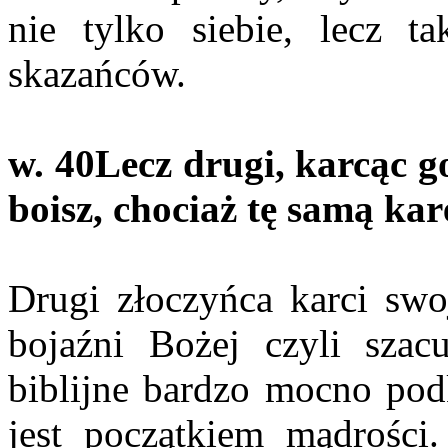
nie tylko siebie, lecz 
skazańców.
w. 40
Lecz drugi, karcąc g
boisz, chociaż tę samą kar
Drugi złoczyńca karci swo
bojaźni Bożej czyli szac
biblijne bardzo mocno pod
jest początkiem mądrości