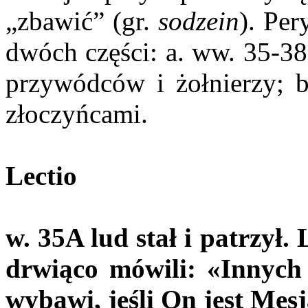
„zbawić” (gr.
sodzein
). Per
dwóch części: a. ww. 35-38
przywódców i żołnierzy; b
złoczyńcami.
Lectio
w. 35
A lud stał i patrzył
drwiąco mówili: «Innych 
wybawi, jeśli On jest M