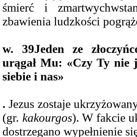
śmierć i zmartwychwsta
zbawienia ludzkości pogrą
w. 39
Jeden ze złoczyń
urągał Mu: «Czy Ty nie 
siebie i nas»
.
Jezus zostaje ukrzyżowan
(gr.
kakourgos
). W fakcie 
dostrzegano wypełnienie się