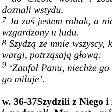
doznali wstydu.
7
Ja zaś jestem robak, a ni
wzgardzony u ludu.
8
Szydzą ze mnie wszyscy, k
wargi, potrząsają głową:
9
‘Zaufał Panu, niechże go 
go miłuje’.
w. 36-37
Szydzili z Niego i