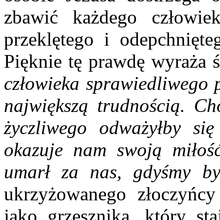
zbawić każdego człowiek
przeklętego i odepchnięte
Pięknie tę prawdę wyraża 
człowieka sprawiedliwego p
największą trudnością. Ch
życzliwego odważyłby się
okazuje nam swoją miłość
umarł za nas, gdyśmy byl
ukrzyżowanego złoczyńcy
jako grzesznika, który st