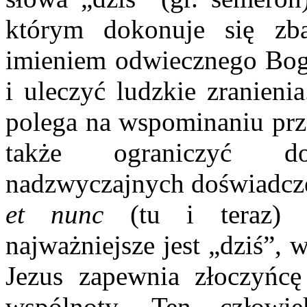
którym dokonuje się zba
imieniem odwiecznego Boga
i uleczyć ludzkie zranieni
polega na wspominaniu prz
także ograniczyć do
nadzwyczajnych doświadcz
et nunc
(tu i teraz) p
najważniejsze jest „dziś”,
Jezus zapewnia złoczyńc
wspólnoty. Ten człow