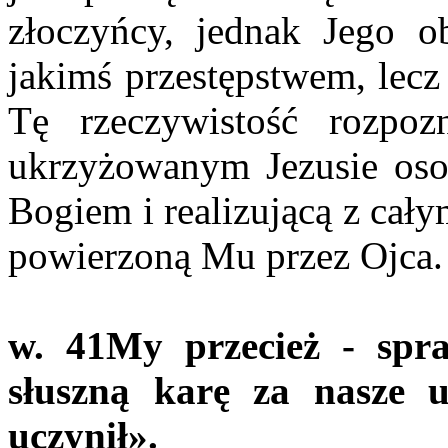
złoczyńcy, jednak Jego o
jakimś przestępstwem, lecz
Tę rzeczywistość rozpoz
ukrzyżowanym Jezusie oso
Bogiem i realizującą z cał
powierzoną Mu przez Ojca.
w. 41
My przecież - spr
słuszną karę za nasze u
uczynił».