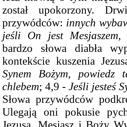
został upokorzony. Drw
przywódców:
i
nnych wybawi
jeśli On jest Mesjaszem
bardzo słowa diabła wy
kontekście kuszenia Jezu
Synem Bożym, powiedz te
chlebem
; 4,9 -
Jeśli jesteś 
Słowa przywódców podkreś
Ulegają oni pokusie py
Jezusa. Mesjasz i Boży Wy