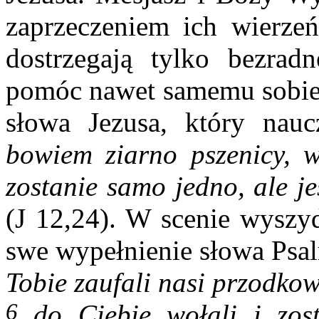
zaprzeczeniem ich wierze
dostrzegają tylko bezrad
pomóc nawet samemu sobie.
słowa Jezusa, który nau
bowiem ziarno pszenicy, w
zostanie samo jedno, ale je
(J 12,24). W scenie wyszyd
swe wypełnienie słowa Psa
Tobie zaufali nasi przodkowi
6
do Ciebie wołali i zosta