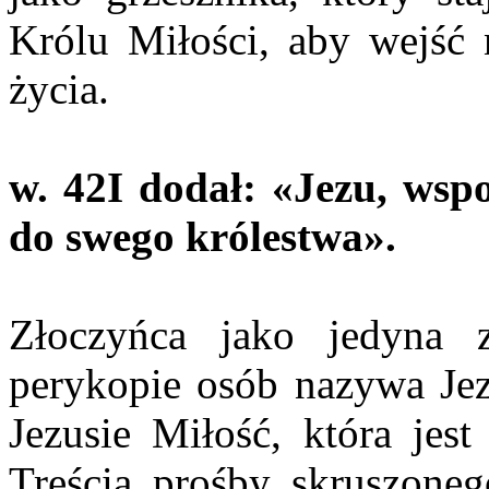
Królu Miłości, aby wejść 
życia.
w. 42
I dodał: «Jezu, wsp
do swego królestwa».
Złoczyńca jako jedyna 
perykopie osób nazywa Jez
Jezusie Miłość, która jest
Treścią prośby skruszone