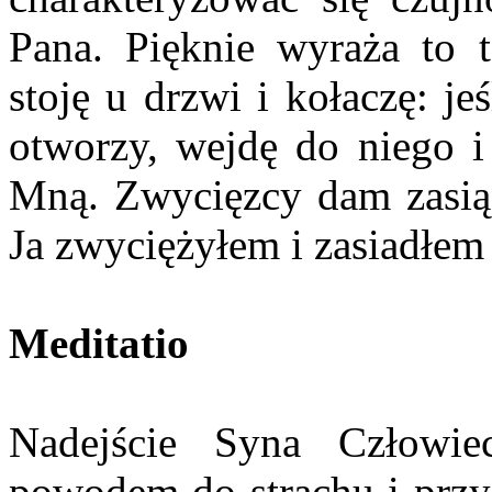
Pana. Pięknie wyraża to 
stoję u drzwi i kołaczę: je
otworzy, wejdę do niego i
Mną. Zwycięzcy dam zasiąś
Ja zwyciężyłem i zasiadłe
Meditatio
Nadejście Syna Człowie
powodem do strachu i przyg