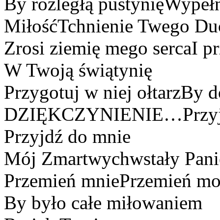
By rozległą pustynięWypeł
MiłośćTchnienie Twego Du
Zrosi ziemię mego sercaI pr
W Twoją świątynię
Przygotuj w niej ołtarzBy d
DZIĘKCZYNIENIE…Przyj
Przyjdź do mnie
Mój Zmartwychwstały Pani
Przemień mniePrzemień moj
By było całe miłowaniem