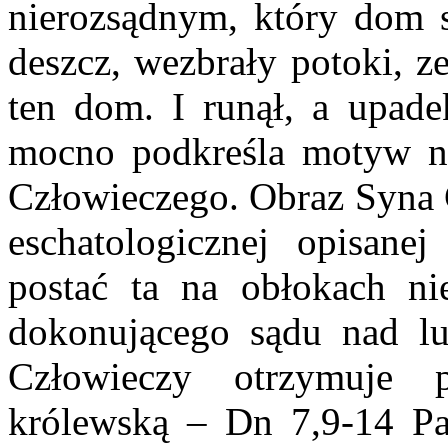
nierozsądnym, który dom 
deszcz, wezbrały potoki, ze
ten dom. I runął, a upade
mocno podkreśla motyw ni
Człowieczego. Obraz Syna 
eschatologicznej opisane
postać ta na obłokach n
dokonującego sądu nad lu
Człowieczy otrzymuje 
królewską – Dn 7,9-14 Pat