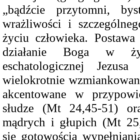
„bądźcie przytomni, bys
wrażliwości i szczególn
życiu człowieka. Postaw
działanie Boga w ż
eschatologicznej Jezus
wielokrotnie wzmiankowane
akcentowane w przypowi
słudze (Mt 24,45-51) o
mądrych i głupich (Mt 25,
się gotowością wypełniani