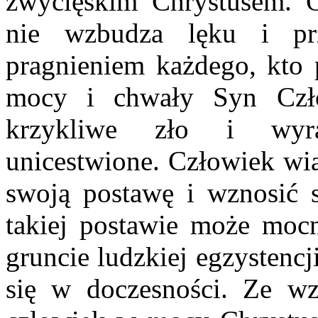
zwycięskim Chrystusem. O
nie wzbudza lęku i prz
pragnieniem każdego, kto 
mocy i chwały Syn Czło
krzykliwe zło i wyra
unicestwione. Człowiek wia
swoją postawę i wznosić 
takiej postawie może moc
gruncie ludzkiej egzystencji
się w doczesności. Ze w