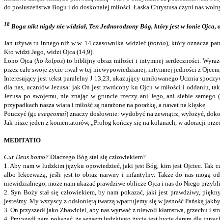
do posłuszeństwa Bogu i do doskonałej miłości. Łaska Chrystusa czyni nas wolny
18
Boga nikt nigdy nie widział, Ten Jednorodzony Bóg, który jest w łonie Ojca, 
Jan używa tu innego niż w w. 14 czasownika widzieć (
horao
), który oznacza pa
Kto widzi Jego, widzi Ojca (14,9).
Łono Ojca (
ho kolpos
) to biblijny obraz miłości i intymnej serdeczności. Wyr
przez całe swoje życie trwał w tej niewypowiedzianej, intymnej jedności z Ojce
Interesujący jest tekst paralelny J 13,23, ukazujący umiłowanego Ucznia spoczyw
dla nas, uczniów Jezusa: jak On jest zwrócony ku Ojcu w miłości i oddaniu, t
Jezusa po swojemu, nie znając w gruncie rzeczy ani Jego, ani siebie samego (
przypadkach nasza wiara i miłość są narażone na porażkę, a nawet na klęskę.
Pouczyć (gr.
exegeomai
) znaczy dosłownie: wydobyć na zewnątrz, wyłożyć, doko
Jak pisze jeden z komentatorów, „Prolog kończy się na kolanach, w adoracji prze
MEDITATIO
Cur Deus homo?
Dlaczego Bóg stał się człowiekiem?
1. Aby nam w ludzkim języku opowiedzieć, jaki jest Bóg, kim jest Ojciec. Tak c
albo lekceważą, jeśli jest to obraz naiwny i infantylny. Także do nas mogą o
niewidzialnego, może nam ukazać prawdziwe oblicze Ojca i nas do Niego przybl
2. Syn Boży stał się człowiekiem, by nam pokazać, jaki jest prawdziwy, piękn
jesteśmy. My wszyscy z odsłoniętą twarzą wpatrujemy się w jasność Pańską jakby
3. On przyszedł jako Zbawiciel, aby nas wyrwać z niewoli kłamstwa, grzechu i st
4. Przyszedł nam pokazać, że sensem ludzkiego życia jest bycie darem dla inny