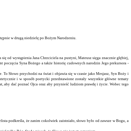
stępnie w drugą niedzielę po Bożym Narodzeniu.
ię od wystąpienia Jana Chrzciciela na pustyni, Mateusz sięga znacznie głębiej,
nt poczęcia Syna Bożego a także historię cudownych narodzin Jego prekursora -
e. To Słowo przychodzi na świat i objawia się w czasie jako Mesjasz, Syn Boży i
ntetycznie i w sposób poetycki przedstawione zostały wszystkie główne tematy
at, aby dać poznać Ojca oraz aby przynieść ludziom prawdę i życie. Wobec tego
sta podkreśla, że zanim cokolwiek zaistniało, słowo było od zawsze w Bogu, a