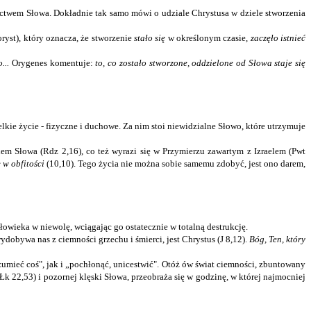
ednictwem Słowa. Dokładnie tak samo mówi o udziale Chrystusa w dziele stworzenia
ryst), który oznacza, że stworzenie
stało się
w określonym czasie,
zaczęło istnieć
...
Orygenes komentuje:
to, co zostało stworzone, oddzielone od Słowa staje się
kie życie - fizyczne i duchowe. Za nim stoi niewidzialne Słowo, które utrzymuje
iem Słowa (Rdz 2,16), co też wyrazi się w Przymierzu zawartym z Izraelem (Pwt
e w obfitości
(10,10). Tego życia nie można sobie samemu zdobyć, jest ono darem,
człowieka w niewolę, wciągając go ostatecznie w totalną destrukcję.
dobywa nas z ciemności grzechu i śmierci, jest Chrystus (J 8,12).
Bóg, Ten, który
umieć coś", jak i „pochłonąć, unicestwić". Otóż ów świat ciemności, zbuntowany
 Łk 22,53) i pozornej klęski Słowa, przeobraża się w godzinę, w której najmocniej