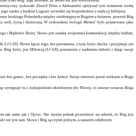
niał tylko Bóg. Stąd wniosek, że Słowo nie jest stworzeniem.
lenistyczny żydowski filozof Filon z Aleksandrii opisywał tym terminem osobę
jego nauka o boskim Logosie wywodzi się bezpośrednio z tradycji biblijnej.
lenie boskiego Pośrednika między niedostępnym Bogiem a światem: przezeń Bóg
go woli, żywą i skuteczną. W żydowskiej teologii
Memra'
było pojmowane jako
oga i Mądrości Bożej. Słowo jest zasadą wzajemnej komunikacji między ludźmi,
 4,15-20). Słowo łączy tego, kto przemawia, z tym, który słucha i przyjmuje nie
. Bóg, który jest Miłością (1J 4,8), przemawia z nadmiaru miłości i dając swoje
nie bez granic, bez początku i bez końca. Swoje istnienie przed wiekami w Bogu
óg występuje tu z rodzajnikiem określonym (
ho Theos
), co zawsze oznacza Boga
em tak samo jak i Ojciec. Nie można jednak powiedzieć na odwrót, że Bóg jest
 ale nie jest sam. Słowo i Bóg są czymś jednym, a zarazem odrębnym.