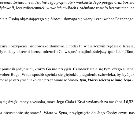
worzenia świata niewidzialne Jego przymioty - wiekuista Jego potęga oraz bóstwo
ziękowali, lecz znikczemnieli w swoich myślach i zaćmione zostało bezrozumne ich
nia z Osobą objawiającego się Słowa i domaga się wiary i czci wobec Poznanego.
dziny i przyjaciół, środowisko domowe. Chodzi tu w pierwszym rzędzie o Izraela,
dy rodacy i krewni Jezusa odrzucili Go w sposób najboleśniejszy (por. Łk 4,28nn;
onieśli jedynie ci, którzy Go nie przyjęli. Człowiek staje się tym, czego słucha.
obec Boga. W ten sposób spełnia się głębokie pragnienie człowieka, by być jak
 może je otrzymać jako dar, przez wiarę w Słowo.
tym, którzy wierzą w imię Jego -
ją się dzięki mocy z wysoka, mocą Jego Ciała i Krwi wydanych za nas (por. J 6,52-
a nieustannie się stawać. Wiara w Syna, przylgnięcie do Jego Osoby czyni nas