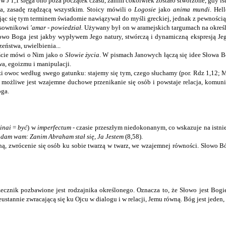
w J 1,1 sięga ono poza początek czasu, zanim cokolwiek zostało stworzone, gdy ist
a, zasadę rządzącą wszystkim. Stoicy mówili o
Logosie
jako
anima mundi
. Hel
ąc się tym terminem świadomie nawiązywał do myśli greckiej, jednak z pewnością 
asownikowi
'amar
-
powiedział.
Używany był on w aramejskich targumach na okreś
łowo Boga jest jakby wypływem Jego natury, stwórczą i dynamiczną ekspresją Je
eństwa, uwielbienia...
Liście mówi o Nim jako o
Słowie życia
. W pismach Janowych łączą się idee Słowa B
a, egoizmu i manipulacji.
dzi owoc według swego gatunku: stajemy się tym, czego słuchamy (por. Rdz 1,12; Mk
wu możliwe jest wzajemne duchowe przenikanie się osób i powstaje relacja, komunia
oga.
inai
=
być
) w
imperfectum
‑ czasie przeszłym niedokonanym, co wskazuje na istnie
dam wam: Zanim Abraham stał się, Ja Jestem
(8,58).
ną, zwrócenie się osób ku sobie twarzą w twarz, we wzajemnej równości. Słowo B
zecznik pozbawione jest rodzajnika określonego. Oznacza to, że Słowo jest Bogi
tannie zwracającą się ku Ojcu w dialogu i w relacji, Jemu równą. Bóg jest jeden,