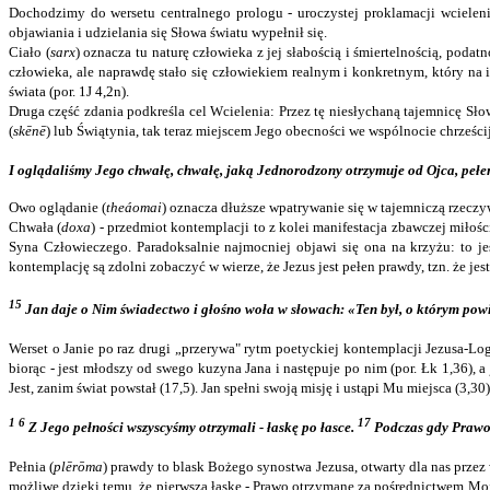
Dochodzimy do wersetu centralnego prologu ‑ uroczystej proklamacji wcielenia
objawiania i udzielania się Słowa światu wypełnił się.
Ciało (
sarx
) oznacza tu naturę człowieka z jej słabością i śmiertelnością, pod
człowieka, ale naprawdę stało się człowiekiem realnym i konkretnym, który na 
świata (por. 1J 4,2n).
Druga część zdania podkreśla cel Wcielenia: Przez tę niesłychaną tajemnicę Sło
(
skēnē
) lub Świątynia, tak teraz miejscem Jego obecności we wspólnocie chrześcij
I oglądaliśmy
Jego chwałę, chwałę, jaką Jednorodzony otrzymuje od Ojca, pełen
Owo oglądanie (
theáomai
) oznacza dłuższe wpatrywanie się w tajemniczą rzeczyw
Chwała (
doxa
) - przedmiot kontemplacji to z kolei manifestacja zbawczej miłoś
Syna Człowieczego. Paradoksalnie najmocniej objawi się ona na krzyżu: to j
kontemplację są zdolni zobaczyć w wierze, że Jezus jest pełen prawdy, tzn. że je
15
Jan daje o Nim świadectwo i głośno woła w słowach: «Ten był, o którym powie
Werset o Janie po raz drugi „przerywa" rytm poetyckiej kontemplacji Jezusa-Lo
biorąc - jest młodszy od swego kuzyna Jana i następuje po nim (por. Łk 1,36), a
Jest, zanim świat powstał (17,5). Jan spełni swoją misję i ustąpi Mu miejsca (3,30)
1 6
17
Z Jego pełności wszyscyśmy otrzymali - łaskę po łasce.
Podczas gdy Prawo z
Pełnia (
plērōma
) prawdy to blask Bożego synostwa Jezusa, otwarty dla nas przez 
możliwe dzięki temu, że pierwszą łaskę - Prawo otrzymane za pośrednictwem Moj