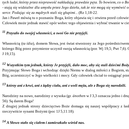
tych ludzi, którzy przez nieprawość nakładają prawdzie pęta. To bowiem, co o B
- stają się widzialne dla umysłu przez Jego dzieła, tak że nie mogą się wymówić
serce. Podając się za mądrych stali się głupimi
... (Rz 1,18-22.
Jan i Paweł mówią tu o poznaniu Boga, który objawia się i otwiera przed człow
Człowiek może jednak stawić opór wobec tego objawienia i wybrać trwanie w cie
11
Przyszło do swojej własności, a swoi Go nie przyjęli.
Własnością (
ta ídia
), domem Słowa, jest świat stworzony za Jego pośrednictwe
którego Bóg przez przymierze uczynił swoją własnością (por. Wj 19,5; Pwt 7,6). 
J 19,15).
12
Wszystkim tym jednak, którzy Je przyjęli, dało moc, aby się stali dziećmi Boż
Przyjmując Słowo Boga i wchodząc dzięki Niemu w dialog miłości z Bogiem, sta
Bóg, uczestniczyć w Jego wielkości i mocy. Gdy człowiek chciał to osiągnąć przez
13
którzy ani z krwi, ani z żądzy ciała, ani z woli męża, ale z Boga się narodzili.
Narodziny na nowo, narodziny z wysoka (gr.
ánothen
w J 3,3 oznacza jedno i dru
56). Są darem Boga!
Z drugiej jednak strony dziecięctwo Boże domaga się naszej współpracy z łas
rzeczywiście synami Bożymi (por. 1J 5,11.18).
14
A
Słowo stało się ciałem i zamieszkało wśród nas.