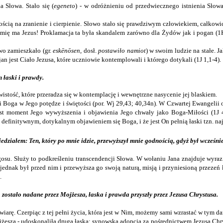
 Słowa. Stało się (
egeneto
) - w odróżnieniu od przedwiecznego istnienia Słowa
atnością na zranienie i cierpienie. Słowo stało się prawdziwym człowiekiem, całk
imię ma Jezus! Proklamacja ta była skandalem zarówno dla Żydów jak i pogan (1Kor
wo zamieszkało (gr.
eskēnōsen
, dosł.
postawiło namiot
) w swoim ludzie na stałe. 
an jest Ciało Jezusa, które uczniowie kontemplowali i którego dotykali (1J 1,1-4).
 łaski i prawdy.
istość, które przeradza się w kontemplację i wewnętrzne nasycenie jej blaskiem.
ci Boga w Jego potędze i świętości (por. Wj 29,43; 40,34n). W Czwartej Ewangelii 
est moment Jego wywyższenia i objawienia Jego chwały jako Boga-Miłości (1J 4
st definitywnym, dotykalnym objawieniem się Boga, i że jest On pełnią łaski tzn. 
działem: Ten, który po mnie idzie, przewyższył mnie godnością, gdyż był wcześni
gosu. Służy to podkreśleniu transcendencji Słowa. W wołaniu Jana znajduje wyraz
 jednak był przed nim i przewyższa go swoją naturą, misją i przyniesioną przezeń
.
ostało nadane przez Mojżesza, łaska i prawda przyszły przez Jezusa Chrystusa.
wiarę. Czerpiąc z tej pełni życia, która jest w Nim, możemy sami wzrastać w tym d
żesza - udoskonaliła druga łaska: synowska adopcja za pośrednictwem Jezusa Chr