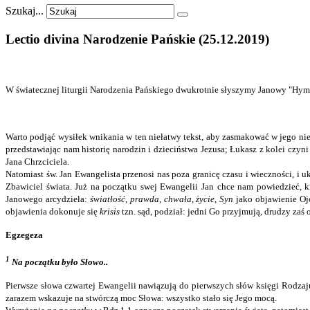
Szukaj...
Lectio
divina
Narodzenie
Pańskie
(25.12.2019)
W światecznej liturgii Narodzenia Pańskiego dwukrotnie słyszymy Janowy "Hymn
Warto podjąć wysiłek wnikania w ten niełatwy tekst, aby zasmakować w jego nie
przedstawiając nam historię narodzin i dzieciństwa Jezusa; Łukasz z kolei cz
Jana Chrzciciela.
Natomiast św. Jan Ewangelista przenosi nas poza granicę czasu i wieczności, i 
Zbawiciel świata. Już na początku swej Ewangelii Jan chce nam powiedzieć, k
Janowego arcydzieła:
światłość
,
prawda
,
chwała
,
życie
,
Syn
jako objawienie Oj
objawienia dokonuje się
krisis
tzn. sąd, podział: jedni Go przyjmują, drudzy zaś 
Egzegeza
1
Na początku było Słowo..
Pierwsze słowa czwartej Ewangelii nawiązują do pierwszych słów księgi Rodza
zarazem wskazuje na stwórczą moc Słowa: wszystko stało się Jego mocą.