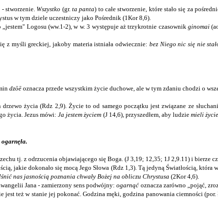
 - stworzenie.
Wszystko
(gr.
ta panta
) to całe stworzenie, które stało się za pośr
rystus w tym dziele uczestniczy jako Pośrednik (1Kor 8,6).
 „jestem" Logosu (ww.1-2), w w. 3 występuje aż trzykrotnie czasownik
ginomai
(ao
 z myśli greckiej, jakoby materia istniała odwiecznie:
bez Niego nic się nie stało
rmin
dzōē
oznacza przede wszystkim życie duchowe, ale w tym zdaniu chodzi o wszel
 drzewo życia (Rdz 2,9). Życie to od samego początku jest związane ze słuchan
go życia. Jezus mówi:
Ja jestem życiem
(J 14,6), przyszedłem, aby ludzie
mieli życi
e ogarnęła.
zechu tj. z odrzucenia objawiającego się Boga. (J 3,19; 12,35; 1J 2,9.11) i bierze 
ią, jakie dokonało się mocą Jego Słowa (Rdz 1,3). Tą jedyną Światłością, która wy
olśnić nas jasnością poznania chwały Bożej na obliczu Chrystusa
(2Kor 4,6).
w Ewangelii Jana - zamierzony sens podwójny:
ogarnąć
oznacza zarówno „pojąć, zroz
nie jest też w stanie jej pokonać. Godzina męki, godzina panowania ciemności (por.