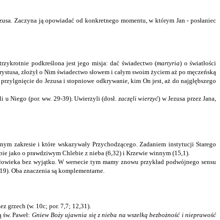
 Jezusa. Zaczyna ją opowiadać od konkretnego momentu, w którym Jan - posłaniec
rzykrotnie podkreślona jest jego misja: dać świadectwo (
martyria
) o światłości
 Chrystusa, złożył o Nim świadectwo słowem i całym swoim życiem aż po męczeńską
rzylgnięcie do Jezusa i stopniowe odkrywanie, kim On jest, aż do najgłębszego
u Niego (por. ww. 29-39). Uwierzyli (dosł.
zaczęli wierzyć
) w Jezusa przez Jana,
onym zakresie i które wskazywały Przychodzącego. Zadaniem instytucji Starego
ie jako o prawdziwym Chlebie z nieba (6,32) i Krzewie winnym (15,1).
o człowieka bez wyjątku. W wersecie tym mamy znowu przykład podwójnego sensu
3,19). Oba znaczenia są komplementarne.
 grzech (w. 10c; por. 7,7; 12,31).
ą św. Paweł:
Gniew Boży ujawnia się z nieba na wszelką bezbożność i nieprawość