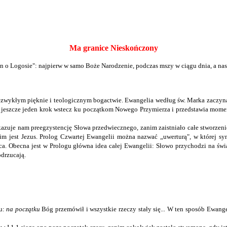
Ma granice Nieskończony
 o Logosie": najpierw w samo Boże Narodzenie, podczas mszy w ciągu dnia, a na
zwykłym pięknie i teologicznym bogactwie. Ewangelia według św. Marka zaczyna s
yni jeszcze jeden krok wstecz ku początkom Nowego Przymierza i przedstawia mome
ukazuje nam preegzystencję Słowa przedwiecznego, zanim zaistniało całe stworzeni
im jest Jezus. Prolog Czwartej Ewangelii można nazwać „uwerturą", w której sy
ca. Obecna jest w Prologu główna idea całej Ewangelii: Słowo przychodzi na świ
odrzucają.
ju:
na początku
Bóg przemówił i wszystkie rzeczy stały się
...
W ten sposób Ewangeli