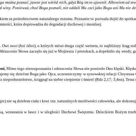
ogu można poznać, jawne jest wśród nich, gdyż Bóg im to ujawnił. Albowiem od st
 od winy. Ponieważ, choć Boga poznali, nie oddali Mu czci jako Bogu ani Mu nie d
iekiem za pośrednictwem naturalnego rozumu. Poznanie to pozwala dojść do spotka
mności, która doprowadza do degradacji duchowej i moralnej.
m. Owi
swoi
(
hoi ídioi
), o których mówi druga część wersetu, to najbliższy krąg ro
Odrzucenie Słowa zaczęło się już w Mojżeszu i prorokach, a dopełniło się wtedy, g
ymi,
Mimo tego nierozpoznania i odrzucenia Słowa nie poniosło Ono klęski. Klęskę p
jemy się dziećmi Boga jako Ojca, uczestniczymy w synowskiej relacji Chrystusa w
 nieposłuszeństwo, ściągnął na siebie cierpienie i śmierć (Rdz 2,17; 3,4nn). Teraz
gie) nie są dziełem ciała i krwi tzn. naturalnych możliwości człowieka, ale dokonu
ką, wzrastania w łasce i w uległości Duchowi Świętemu. Dzieckiem Bożym trzeb