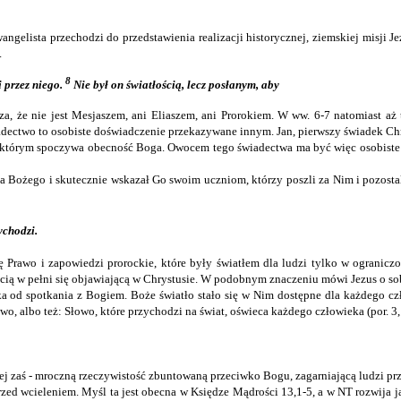
ngelista przechodzi do przedstawienia realizacji historycznej, ziemskiej misji
.
8
i przez niego.
Nie był on światłością, lecz posłanym, aby
a, że nie jest Mesjaszem, ani Eliaszem, ani Prorokiem. W ww. 6-7 natomiast aż t
. Świadectwo to osobiste doświadczenie przekazywane innym. Jan, pierwszy świadek
na którym spoczywa obecność Boga. Owocem tego świadectwa ma być więc osobiste p
ożego i skutecznie wskazał Go swoim uczniom, którzy poszli za Nim i pozostali 
ychodzi.
 Prawo i zapowiedzi prorockie, które były światłem dla ludzi tylko w ogranicz
cią w pełni się objawiającą w Chrystusie. W podobnym znaczeniu mówi Jezus o sob
ieka od spotkania z Bogiem. Boże światło stało się w Nim dostępne dla każdeg
wo, albo też: Słowo, które przychodzi na świat, oświeca każdego człowieka (por. 
iej zaś - mroczną rzeczywistość zbuntowaną przeciwko Bogu, zagarniającą ludzi przez
zed wcieleniem. Myśl ta jest obecna w Księdze Mądrości 13,1-5, a w NT rozwija j