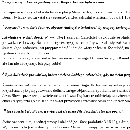
6
Pojawił się człowiek posłany przez Boga - Jan mu było na imię.
Po zaproszeniu czytelnika do kontemplacji Słowa w Jego boskiej wieczności Ewa
Boga i świadek Słowa - stał się (
egeneto
), a więc zaistniał w historii (por. Łk 1,13)
7
Przyszedł on na świadectwo, aby zaświadczyć o światłości, by wszyscy uwierzyl
zaświadczyć o światłości.
W ww. 19-21 sam Jan Chrzciciel trzykrotnie oświadcz
prowadzące do wiary. Świadkiem (gr.
martys
) jest ten, który widział i słyszał
śmierć. Jego zadaniem jest przyprowadzić ludzi do wiary w Jezusa‑Światłość, 
zjednoczenia z Nim i z Ojcem.
Jan jako pierwszy rozpoznał w Jezusie namaszczonego Duchem Świętym Baranka B
ale Jan nie zatrzymuje ich przy sobie!
9
Była światłość prawdziwa, która oświeca każdego człowieka, gdy na świat prz
Światłość prawdziwa
oznacza pełne objawienie Boga. W Jezusie wypełniają się
Przymierza było przygotowanie definitywnego objawienia, spotkania ze Światłoś
Jezus‑Słowo przez swoje wcielenie zniósł wszelką barierę oddzielająca człow
charakterystycznego dla Jana: na świat przychodzi człowiek oświecony przez Sło
10
Na świecie było Słowo, a świat stał się przez Nie, lecz świat Go nie poznał.
Świat oznacza tutaj z jednej strony ludzkość (w. 10ab; podobnie 3,16.19), z drug
Wyrażenie było (
ēn
) wskazuje na obecność Słowa objawiającego się w świecie pr