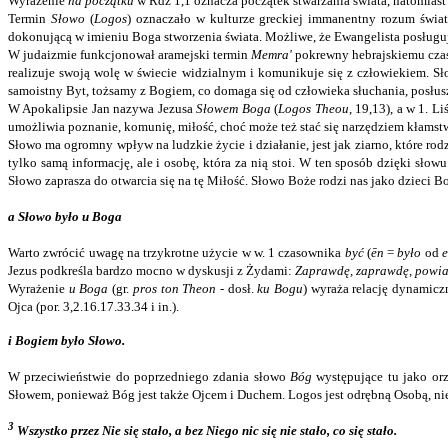
Wyrażenie
na początku
w Rdz 1,1 oznacza początek stwarzania świata, natomiast 
Termin
Słowo
(
Logos
) oznaczało w kulturze greckiej immanentny rozum świat
dokonującą w imieniu Boga stworzenia świata. Możliwe, że Ewangelista posługuj
W judaizmie funkcjonował aramejski termin
Memra'
pokrewny hebrajskiemu cz
realizuje swoją wolę w świecie widzialnym i komunikuje się z człowiekiem. S
samoistny Byt, tożsamy z Bogiem, co domaga się od człowieka słuchania, posłusz
W Apokalipsie Jan nazywa Jezusa
Słowem Boga
(
Logos Theou
, 19,13), a w 1. 
umożliwia poznanie, komunię, miłość, choć może też stać się narzędziem kłamstw
Słowo ma ogromny wpływ na ludzkie życie i działanie, jest jak ziarno, które ro
tylko samą informację, ale i osobę, która za nią stoi. W ten sposób dzięki sło
Słowo zaprasza do otwarcia się na tę Miłość. Słowo Boże rodzi nas jako dzieci B
a Słowo było u Boga
Warto zwrócić uwagę na trzykrotne użycie w w. 1 czasownika
być
(
ēn
=
było
od
e
Jezus podkreśla bardzo mocno w dyskusji z Żydami:
Zaprawdę, zaprawdę, powia
Wyrażenie
u Boga
(gr.
pros ton Theon
‑ dosł.
ku Bogu
) wyraża relację dynamicz
Ojca (por. 3,2.16.17.33.34 i in.).
i Bogiem było Słowo.
W przeciwieństwie do poprzedniego zdania słowo
Bóg
występujące tu jako or
Słowem, ponieważ Bóg jest także Ojcem i Duchem. Logos jest odrębną Osobą, nieus
3
Wszystko przez Nie się stało, a bez Niego nic się nie stało, co się stało.