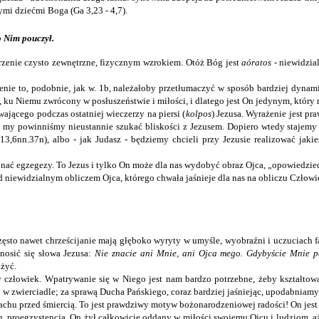
mi dziećmi Boga (Ga 3,23 - 4,7).
o Nim pouczył.
trzenie czysto zewnętrzne, fizycznym wzrokiem. Otóż Bóg jest
aóratos
- niewidzia
ażenie to, podobnie, jak w. 1b, należałoby przetłumaczyć w sposób bardziej dyn
m, ku Niemu zwrócony w posłuszeństwie i miłości, i dlatego jest On jedynym, któr
ającego podczas ostatniej wieczerzy na piersi (
kolpos
) Jezusa. Wyrażenie jest pr
ak my powinniśmy nieustannie szukać bliskości z Jezusem. Dopiero wtedy stajemy
13,6nn.37n), albo - jak Judasz - będziemy chcieli przy Jezusie realizować jaki
nać egzegezy. To Jezus i tylko On może dla nas wydobyć obraz Ojca, „opowiedzi
d niewidzialnym obliczem Ojca, którego chwała jaśnieje dla nas na obliczu Człowiek
zęsto nawet chrześcijanie mają głęboko wyryty w umyśle, wyobraźni i uczuciach f
dnosić się słowa Jezusa:
Nie znacie ani Mnie, ani Ojca mego. Gdybyście Mnie po
iżyć.
y człowiek. Wpatrywanie się w Niego jest nam bardzo potrzebne, żeby kształtować
 w zwierciadle; za sprawą Ducha Pańskiego, coraz bardziej jaśniejąc, upodabniamy 
rachu przed śmiercią. To jest prawdziwy motyw bożonarodzeniowej radości! On jest 
ch, proegzystencja. On żył całkowicie oddany w miłości swojemu Ojcu i ludziom, a