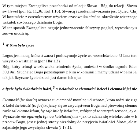
W tym miejscu Ewangelista przechodzi od relacji: Słowo - Bóg do relacji: Słowo
św. Paweł (por. Rz 11,36; Kol 1,16). Stwórcą i źródłem stworzenia jest Ojciec, Ch
W kontraście z czterokrotnym użyciem czasownika
eimi
na określenie wiecznego
wskutek stwórczego działania Boga.
W ten sposób Ewangelista neguje jednoznacznie fałszywy pogląd, wywodzący się
znowu nicością
.
4
W Nim było życie
Logos jest mocą, która stwarza i podtrzymuje życie we wszechświecie. U Jana te
wszystko w istnieniu (por. Hbr 1,3).
Bóg, który tchnął w człowieka tchnienie życia, umieścił w środku ogrodu Eden
30,19n). Słuchając Boga pozostajemy z Nim w komunii i mamy udział w pełni Je
tak jak fizyczne życie dzieci jest darem ich ojca.
5
a życie było światłością ludzi,
a światłość w ciemności świeci i ciemność jej ni
Ciemność
(
he skotía
) oznacza tu ciemność moralną i duchową, która rodzi się z gr
Z kolei
światłość
(
to fōs
) kojarzy się ze zwycięstwem Boga nad pierwotną ciemnośc
rozkazał ciemnościom, by zajaśniały światłem, zabłysnął w naszych sercach, by 
Wyrażenie
nie ogarnęła
(gr.
ou katélaben
) ma - jak to zdarza się wielokrotnie 
przeciw Bogu, jest z jednej strony niezdolny do przyjęcia światłości Słowa, ale 
zajaśnieje jego zwycięska chwała (J 17,1).