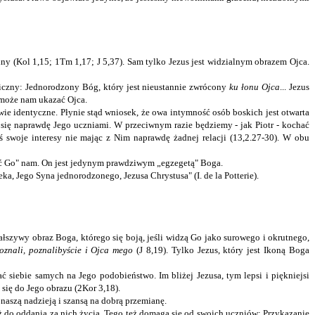
lny (Kol 1,15; 1Tm 1,17; J 5,37). Sam tylko Jezus jest widzialnym obrazem Ojca.
amiczny: Jednorodzony Bóg, który jest nieustannie zwrócony
ku łonu Ojca
... Jezus
y może nam ukazać Ojca.
awie identyczne. Płynie stąd wniosek, że owa intymność osób boskich jest otwarta
 się naprawdę Jego uczniami. W przeciwnym razie będziemy - jak Piotr - kochać
eś swoje interesy nie mając z Nim naprawdę żadnej relacji (13,2.27-30). W obu
eć Go" nam. On jest jedynym prawdziwym „egzegetą" Boga.
a, Jego Syna jednorodzonego, Jezusa Chrystusa" (I. de la Potterie).
ałszywy obraz Boga, którego się boją, jeśli widzą Go jako surowego i okrutnego,
znali, poznalibyście i Ojca mego
(J 8,19). Tylko Jezus, który jest Ikoną Boga
 siebie samych na Jego podobieństwo. Im bliżej Jezusa, tym lepsi i piękniejsi
się do Jego obrazu (2Kor 3,18).
naszą nadzieją i szansą na dobrą przemianę.
ż do oddania za nich życia. Tego też domaga się od swoich uczniów: Przykazanie