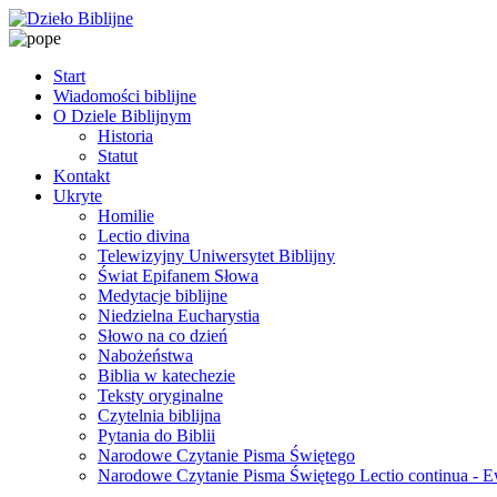
Start
Wiadomości biblijne
O Dziele Biblijnym
Historia
Statut
Kontakt
Ukryte
Homilie
Lectio divina
Telewizyjny Uniwersytet Biblijny
Świat Epifanem Słowa
Medytacje biblijne
Niedzielna Eucharystia
Słowo na co dzień
Nabożeństwa
Biblia w katechezie
Teksty oryginalne
Czytelnia biblijna
Pytania do Biblii
Narodowe Czytanie Pisma Świętego
Narodowe Czytanie Pisma Świętego Lectio continua - 