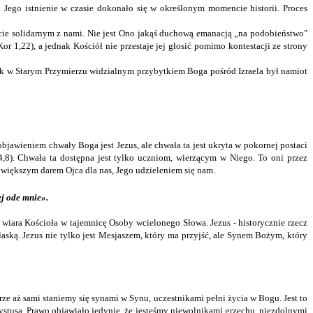
 Jego istnienie w czasie dokonało się w określonym momencie historii. Proces
owicie solidarnym z nami. Nie jest Ono jakąś duchową emanacją „na podobieństwo"
 1,22), a jednak Kościół nie przestaje jej głosić pomimo kontestacji ze strony
Jak w Starym Przymierzu widzialnym przybytkiem Boga pośród Izraela był namiot
objawieniem chwały Boga jest Jezus, ale chwała ta jest ukryta w pokornej postaci
,8). Chwała ta dostępna jest tylko uczniom, wierzącym w Niego. To oni przez
największym darem Ojca dla nas, Jego udzieleniem się nam.
ej ode mnie».
 wiara Kościoła w tajemnicę Osoby wcielonego Słowa. Jezus ‑ historycznie rzecz
 łaską. Jezus nie tylko jest Mesjaszem, który ma przyjść, ale Synem Bożym, który
arze aż sami staniemy się synami w Synu, uczestnikami pełni życia w Bogu. Jest to
ystusa. Prawo objawiało jedynie, że jesteśmy niewolnikami grzechu, niezdolnymi