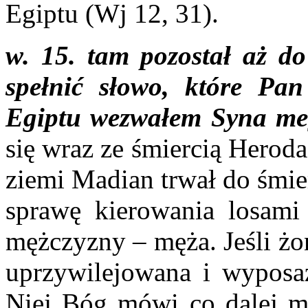
Egiptu (Wj 12, 31).
w. 15. tam pozostał aż do
spełnić słowo, które Pan
Egiptu wezwałem Syna me
się wraz ze śmiercią Herod
ziemi Madian trwał do śmie
sprawę kierowania losam
mężczyzny – męża. Jeśli żo
uprzywilejowana i wyposa
Niej Bóg mówi co dalej m