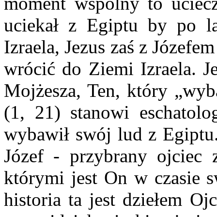
moment wspólny to uciecz
uciekał z Egiptu by po l
Izraela, Jezus zaś z Józefe
wrócić do Ziemi Izraela. J
Mojżesza, Ten, który „wyb
(1, 21) stanowi eschatolo
wybawił swój lud z Egiptu.
Józef - przybrany ojciec 
którymi jest On w czasie s
historia ta jest dziełem Oj