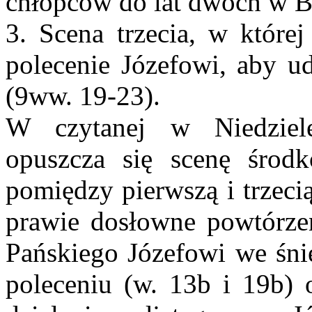
chłopców do lat dwóch w B
3. Scena trzecia, w które
polecenie Józefowi, aby ud
(9ww. 19-23).
W czytanej w Niedziel
opuszcza się scenę środk
pomiędzy pierwszą i trzeci
prawie dosłowne powtórzen
Pańskiego Józefowi we śni
poleceniu (w. 13b i 19b) 