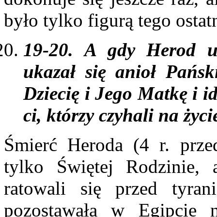
było tylko figurą tego ostat
19-20. A gdy Herod u
ukazał się anioł Pańsk
Dziecię i Jego Matkę i id
ci, którzy czyhali na życi
Śmierć Heroda (4 r. prze
tylko Świętej Rodzinie, 
ratowali się przed tyra
pozostawała w Egipcie n