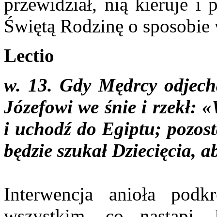
przewidział, nią kieruje i
Świętą Rodzinę o sposobie w
Lectio
w. 13. Gdy Mędrcy odjecha
Józefowi we śnie i rzekł: 
i uchodź do Egiptu; pozos
będzie szukał Dziecięcia, a
Interwencja anioła pod
wszystkim, co nastąpi