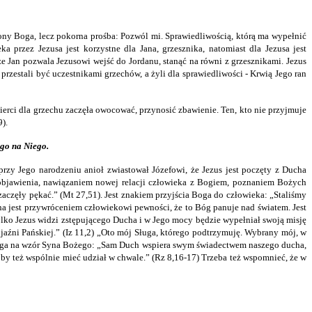
rony Boga, lecz pokorna prośba: Pozwól mi. Sprawiedliwością, którą ma wypełnić
a przez Jezusa jest korzystne dla Jana, grzesznika, natomiast dla Jezusa jest
e Jan pozwala Jezusowi wejść do Jordanu, stanąć na równi z grzesznikami. Jezus
rzestali być uczestnikami grzechów, a żyli dla sprawiedliwości - Krwią Jego ran
ierci dla grzechu zaczęła owocować, przynosić zbawienie. Ten, kto nie przyjmuje
).
ego na Niego.
rzy Jego narodzeniu anioł zwiastował Józefowi, że Jezus jest poczęty z Ducha
m objawienia, nawiązaniem nowej relacji człowieka z Bogiem, poznaniem Bożych
ły zaczęły pękać.” (Mt 27,51). Jest znakiem przyjścia Boga do człowieka: „Staliśmy
ucha jest przywróceniem człowiekowi pewności, że to Bóg panuje nad światem. Jest
lko Jezus widzi zstępującego Ducha i w Jego mocy będzie wypełniał swoją misję
bojaźni Pańskiej.” (Iz 11,2) „Oto mój Sługa, którego podtrzymuję. Wybrany mój, w
 Boga na wzór Syna Bożego: „Sam Duch wspiera swym świadectwem naszego ducha,
 by też wspólnie mieć udział w chwale.” (Rz 8,16-17) Trzeba też wspomnieć, że w