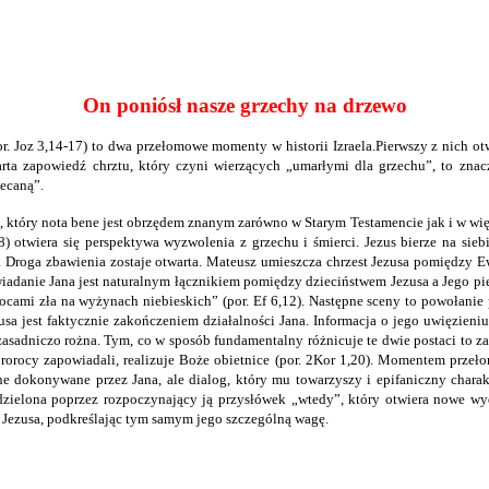
On poniósł nasze grzechy na drzewo
por. Joz 3,14-17) to dwa przełomowe momenty w historii Izraela.Pierwszy z nich o
rta zapowiedź chrztu, który czyni wierzących „umarłymi dla grzechu”, to zna
ecaną”.
, który nota bene jest obrzędem znanym zarówno w Starym Testamencie jak i w wię
) otwiera się perspektywa wyzwolenia z grzechu i śmierci. Jezus bierze na siebi
roga zbawienia zostaje otwarta. Mateusz umieszcza chrzest Jezusa pomiędzy E
iadanie Jana jest naturalnym łącznikiem pomiędzy dzieciństwem Jezusa a Jego pie
ocami zła na wyżynach niebieskich” (por. Ef 6,12). Następne sceny to powołanie
sa jest faktycznie zakończeniem działalności Jana. Informacja o jego uwięzieniu
adniczo rożna. Tym, co w sposób fundamentalny różnicuje te dwie postaci to zapo
prorocy zapowiadali, realizuje Boże obietnice (por. 2Kor 1,20). Momentem przełom
e dokonywane przez Jana, ale dialog, który mu towarzyszy i epifaniczny chara
zielona poprzez rozpoczynający ją przysłówek „wtedy”, który otwiera nowe wyd
Jezusa, podkreślając tym samym jego szczególną wagę.