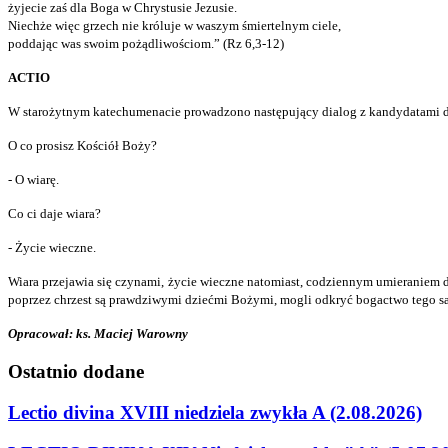
żyjecie zaś dla Boga w Chrystusie Jezusie.
Niechże więc grzech nie króluje w waszym śmiertelnym ciele,
poddając was swoim pożądliwościom.” (Rz 6,3-12)
ACTIO
W starożytnym katechumenacie prowadzono następujący dialog z kandydatami do c
O co prosisz Kościół Boży?
- O wiarę.
Co ci daje wiara?
- Życie wieczne.
Wiara przejawia się czynami, życie wieczne natomiast, codziennym umieraniem d
poprzez chrzest są prawdziwymi dziećmi Bożymi, mogli odkryć bogactwo tego sa
Opracował: ks. Maciej Warowny
Ostatnio
dodane
Lectio divina XVIII niedziela zwykła A (2.08.2026)