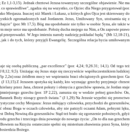
; Ez 1,1-3,15). Jednak chrztowi Jezusa towarzyszy szczególne objawienie. Nie ma
 co sprawiedliwe”, zgadza się na wszystko, co Ojciec dla Niego przygotował (por.
ko Mesjasza. Inaczej niż Marek i Łukasz, u których głos Ojca jest skierowany do
szystkich zgromadzonych nad Jordanem. Jezus, Umiłowany Syn, utożsamia się z
chajcie” (por. Mt 17,5). Bóg ma upodobanie nie tylko w osobie Syna, ale także w
rym moje serce ma upodobanie. Położę ducha mojego na Nim, a On zapowie prawo
o sąd przeprowadzi. W Jego imieniu narody nadzieję pokładać będą.” (Mt 12,18-21),
 jak i do tych, którzy przyjęli Ewangelię. Szczególna relacja bycia umiłowanym
e się osobą publiczną „par excellence” (por. 4,24; 9,26.31; 14,1). Od tego też
 8,12; 9,5). Uniżając się Jezus staje się rzeczywiście współuczestnikiem ludzkiej
 Flp 2,2n) oraz źródłem mocy we wspieraniu braci obciążonych grzechem (por. Ga
 (J 13,15) Z Jezusem spotyka się każdy, kto wyznając grzechy przyjmuje chrzest
zielany przez Jana, chrzest pokuty i obmycia z grzechów sprawia, że Jordan staje
jmniejszego grzechu (por. 1P 2,22), zanurza się w wodzie pełnej grzechów. On,
 Baranek Boży niosący grzech świata.” (J 1,29) Na Jezusie wypełni się proroctwo
terystyczne cechy Mesjasza: Jezus miłujący człowieka, przychodzi do grzeszników,
enić obraz Boga w oczach człowieka, aby nie patrzyli oczami Adam, pełnymi lęku,
st Dobrą Nowiną dla grzeszników. Stąd też brało się zgorszenie pobożnych, gdyż
odu grzechu i trzeciego dnia powstaje do nowego życia: „On to dla nas grzechem
 Bowiem na Krzyżu ostatecznie spełni się misterium zbawienia przez Syna, który
iłosierdzia Bożego.