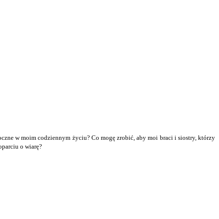
oczne w moim codziennym życiu? Co mogę zrobić, aby moi braci i siostry, którzy
oparciu o wiarę?