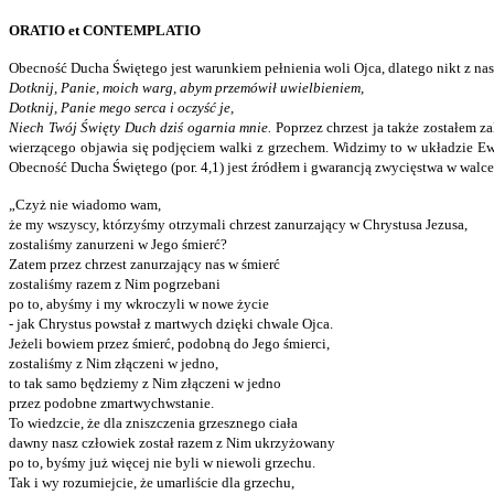
ORATIO et CONTEMPLATIO
Obecność Ducha Świętego jest warunkiem pełnienia woli Ojca, dlatego nikt z na
Dotknij, Panie, moich warg, abym przemówił uwielbieniem,
Dotknij, Panie mego serca i oczyść je,
Niech Twój Święty Duch dziś ogarnia mnie.
Poprzez chrzest ja także zostałem 
wierzącego objawia się podjęciem walki z grzechem. Widzimy to w układzie Ew
Obecność Ducha Świętego (por. 4,1) jest źródłem i gwarancją zwycięstwa w walce 
„Czyż nie wiadomo wam,
że my wszyscy, którzyśmy otrzymali chrzest zanurzający w Chrystusa Jezusa,
zostaliśmy zanurzeni w Jego śmierć?
Zatem przez chrzest zanurzający nas w śmierć
zostaliśmy razem z Nim pogrzebani
po to, abyśmy i my wkroczyli w nowe życie
- jak Chrystus powstał z martwych dzięki chwale Ojca.
Jeżeli bowiem przez śmierć, podobną do Jego śmierci,
zostaliśmy z Nim złączeni w jedno,
to tak samo będziemy z Nim złączeni w jedno
przez podobne zmartwychwstanie.
To wiedzcie, że dla zniszczenia grzesznego ciała
dawny nasz człowiek został razem z Nim ukrzyżowany
po to, byśmy już więcej nie byli w niewoli grzechu.
Tak i wy rozumiejcie, że umarliście dla grzechu,