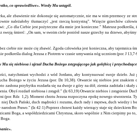
ystko, co sprawiedliwe». Wtedy Mu ustąpił.
ieka, ale zbawienie nie dokonuje się automatycznie, nie ma w nim przemocy ze st
ownie należałoby tłumaczyć „jest rzeczą korzystną”. Wzięcie grzechów człowiek
: „Co dla Ciebie jest pożyteczne dla mnie jest konieczne.” Mateusz podkreśla, ż
ez swoją śmierć: „On sam, w swoim ciele poniósł nasze grzechy na drzewo, abyśmy p
 bez ciebie nie może cię zbawić. Zgoda człowieka jest konieczna, aby tajemnica śm
e podkreśla dialog Jezusa z Piotrem w czasie umywania nóg uczniom (por. J 13,7-9
ły Mu się niebiosa i ujrzał Ducha Bożego zstępującego jak gołębicę i przychodząc
ości, natychmiast wychodzi z wód Jordanu, aby kontynuować swoje dzieło. Już p
 Ducha Bożego w życiu Jezusa (por. Dz 10,38). Otwarcie się niebios jest znakie
„A oto zasłona przybytku rozdarła się na dwoje z góry na dół; ziemia zadrżała i ska
enia. Obyś rozdarł niebiosa i zstąpił.” (Iz 63,19) Otwarcie niebios i zstąpienie D
ami (por. Rdz 1,2). Moment chrztu Jezusa rozpoczyna epokę nowego stworzenia. Ty
 na niej Duch Pański, duch mądrości i rozumu, duch rady i męstwa, duch wiedzy i 
 narodom Prawo.” (Iz 42:1) Poprzez chrzest każdy wierzący staje się dzieckiem
edzicami Boga, a współdziedzicami Chrystusa, skoro wspólnie z Nim cierpimy po to,
i Boga.
banie».