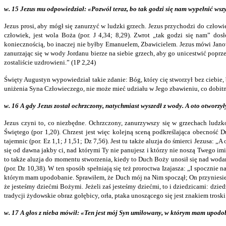
w. 15 Jezus mu odpowiedział: «Pozwól teraz, bo tak godzi się nam wypełnić wsz
Jezus prosi, aby mógł się zanurzyć w ludzki grzech. Jezus przychodzi do człow
człowiek, jest wola Boża (por. J 4,34; 8,29). Zwrot „tak godzi się nam” dosł
koniecznością, bo inaczej nie byłby Emanuelem, Zbawicielem. Jezus mówi Janowi
zanurzając się w wody Jordanu bierze na siebie grzech, aby go unicestwić poprz
zostaliście uzdrowieni.” (1P 2,24)
Święty Augustyn wypowiedział takie zdanie: Bóg, który cię stworzył bez ciebie,
uniżenia Syna Człowieczego, nie może mieć udziału w Jego zbawieniu, co dobitni
w. 16 A gdy Jezus został ochrzczony, natychmiast wyszedł z wody. A oto otworzy
Jezus czyni to, co niezbędne. Ochrzczony, zanurzywszy się w grzechach ludzk
Świętego (por 1,20). Chrzest jest więc kolejną sceną podkreślająca obecność
tajemnic (por. Ez 1,1; J 1,51; Dz 7,56). Jest tu także aluzja do śmierci Jezusa: 
się od dawna jakby ci, nad którymi Ty nie panujesz i którzy nie noszą Twego imi
to także aluzja do momentu stworzenia, kiedy to Duch Boży unosił się nad wod
(por. Dz 10,38). W ten sposób spełniają się też proroctwa Izajasza: „I spocznie
którym mam upodobanie. Sprawiłem, że Duch mój na Nim spoczął; On przyniesie
że jesteśmy dziećmi Bożymi. Jeżeli zaś jesteśmy dziećmi, to i dziedzicami: dzi
tradycji żydowskie obraz gołębicy, orła, ptaka unoszącego się jest znakiem trosk
w. 17 A głos z nieba mówił: «Ten jest mój Syn umiłowany, w którym mam upodo