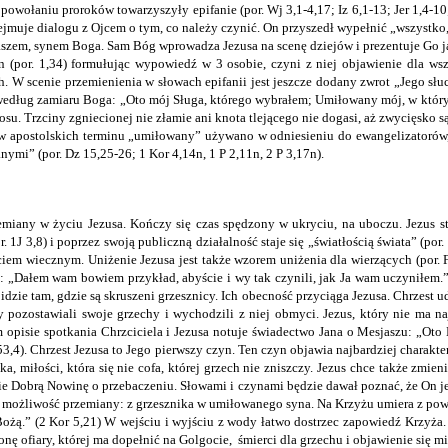
powołaniu proroków towarzyszyły epifanie (por. Wj 3,1-4,17; Iz 6,1-13; Jer 1,4-10
dejmuje dialogu z Ojcem o tym, co należy czynić. On przyszedł wypełnić „wszystko,
jaszem, synem Boga. Sam Bóg wprowadza Jezusa na scenę dziejów i prezentuje Go ja
n (por. 1,34) formułując wypowiedź w 3 osobie, czyni z niej objawienie dla w
h. W scenie przemienienia w słowach epifanii jest jeszcze dodany zwrot „Jego słu
o według zamiaru Boga: „Oto mój Sługa, którego wybrałem; Umiłowany mój, w któ
 głosu. Trzciny zgniecionej nie złamie ani knota tlejącego nie dogasi, aż zwycięsk
sów apostolskich terminu „umiłowany” używano w odniesieniu do ewangelizatorów,
anymi” (por. Dz 15,25-26; 1 Kor 4,14n, 1 P 2,11n, 2 P 3,17n).
iany w życiu Jezusa. Kończy się czas spędzony w ukryciu, na uboczu. Jezus staj
3,8) i poprzez swoją publiczną działalność staje się „światłością świata” (por. J
ciem wiecznym. Uniżenie Jezusa jest także wzorem uniżenia dla wierzących (por.
: „Dałem wam bowiem przykład, abyście i wy tak czynili, jak Ja wam uczyniłem.”
ie tam, gdzie są skruszeni grzesznicy. Ich obecność przyciąga Jezusa. Chrzest ud
 pozostawiali swoje grzechy i wychodzili z niej obmyci. Jezus, który nie ma na
m opisie spotkania Chrzciciela i Jezusa notuje świadectwo Jana o Mesjaszu: „Oto
53,4). Chrzest Jezusa to Jego pierwszy czyn. Ten czyn objawia najbardziej charak
ka, miłości, która się nie cofa, której grzech nie zniszczy. Jezus chce także zmi
sie Dobrą Nowinę o przebaczeniu. Słowami i czynami będzie dawał poznać, że On je
m możliwość przemiany: z grzesznika w umiłowanego syna. Na Krzyżu umiera z pow
 Bożą.” (2 Kor 5,21) W wejściu i wyjściu z wody łatwo dostrzec zapowiedź Krzyża.
onę ofiary, której ma dopełnić na Golgocie, śmierci dla grzechu i objawienie się m