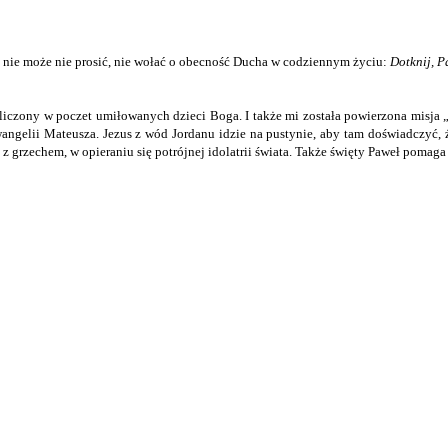
s nie może nie prosić, nie wołać o obecność Ducha w codziennym życiu:
Dotknij, P
zaliczony w poczet umiłowanych dzieci Boga. I także mi została powierzona misja
angelii Mateusza. Jezus z wód Jordanu idzie na pustynie, aby tam doświadczyć, 
z grzechem, w opieraniu się potrójnej idolatrii świata. Także święty Paweł pomaga