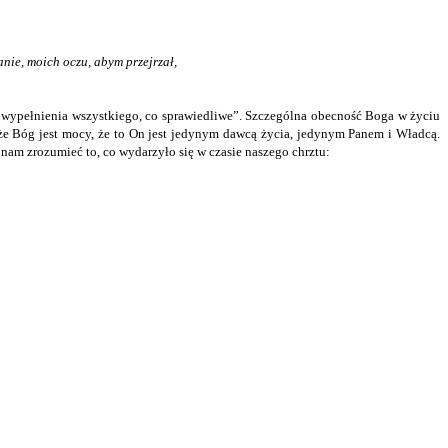
anie, moich oczu, abym przejrzał,
 „wypełnienia wszystkiego, co sprawiedliwe”. Szczególna obecność Boga w życiu
że Bóg jest mocy, że to On jest jedynym dawcą życia, jedynym Panem i Władcą.
 nam zrozumieć to, co wydarzyło się w czasie naszego chrztu: