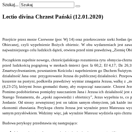
Szukaj...
Lectio
divina
Chrzest
Pański
(12.01.2020)
Przejście przez morze Czerwone (por. Wj 14) oraz przekroczenie rzeki Jordan (
Obiecanej, czyli wypełnienie Bożych obietnic. W obu wydarzeniach jest zawa
najważniejszego celu ludzkich dążeń, otwiera przed nimi prawdziwą „Ziemię Obi
Początkiem zupełnie nowego, chrześcijańskiego rozumienia rytu obmycia-chrztu
przed ludzkością pogrążoną w mrokach śmierci (por. Iz 60,2; Ef 4,17; Dz 26,18
Zmartwychwstaniem, powstaniem Kościoła i napełnieniem go Duchem Świętym. D
działalność Jana oraz przygotowanie Jezusa do publicznej działalności. Przepow
kuszenie na pustyni, podkreśla prawdziwy wymiar zmagania Jezusa, walkę z „m
(4,23-25), którymi Jezus gromadzi tłumy, aby rozpocząć nauczanie. Chrzest Jezu
Pomimo podobieństwa pomiędzy nauczaniem Jana i Jezusa ich działalność jest zas
Starego Testamentu, do „epoki zapowiedzi i obietnicy”, Jezus wypełnia to, co 
Jordanie. Od strony zewnętrznej jest on takim samym obmyciem, jak każde inn
ekonomii zbawiania. Perykopa chrztu Jezusa jest wyraźnie przez Mateusza wyd
samym przysłówkiem. Widzimy więc, jak wyraźnie Mateusz wydziela opis chrztu 
Budowa perykopy przedstawia się następująco: