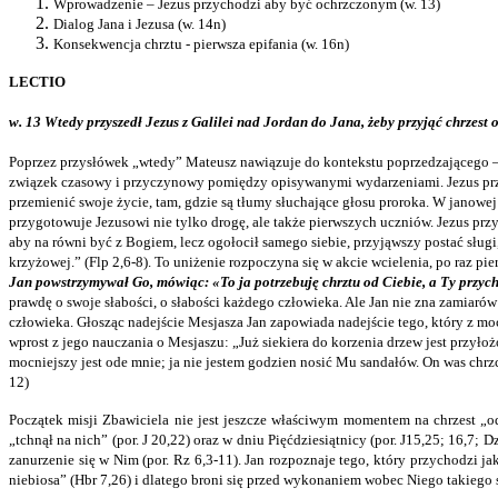
Wprowadzenie – Jezus przychodzi aby być ochrzczonym (w. 13)
Dialog Jana i Jezusa (w. 14n)
Konsekwencja chrztu - pierwsza epifania (w. 16n)
LECTIO
w. 13 Wtedy przyszedł Jezus z Galilei nad Jordan do Jana, żeby przyjąć chrzest 
Poprzez przysłówek „wtedy” Mateusz nawiązuje do kontekstu poprzedzającego – n
związek czasowy i przyczynowy pomiędzy opisywanymi wydarzeniami. Jezus przych
przemienić swoje życie, tam, gdzie są tłumy słuchające głosu proroka. W janowej
przygotowuje Jezusowi nie tylko drogę, ale także pierwszych uczniów. Jezus przyc
aby na równi być z Bogiem, lecz ogołocił samego siebie, przyjąwszy postać sługi
krzyżowej.” (Flp 2,6-8). To uniżenie rozpoczyna się w akcie wcielenia, po raz pi
Jan powstrzymywał Go, mówiąc: «To ja potrzebuję chrztu od Ciebie, a Ty przyc
prawdę o swoje słabości, o słabości każdego człowieka. Ale Jan nie zna zamiarów 
człowieka. Głosząc nadejście Mesjasza Jan zapowiada nadejście tego, który z m
wprost z jego nauczania o Mesjaszu: „Już siekiera do korzenia drzew jest przyło
mocniejszy jest ode mnie; ja nie jestem godzien nosić Mu sandałów. On was chrz
12)
Początek misji Zbawiciela nie jest jeszcze właściwym momentem na chrzest „od
„tchnął na nich” (por. J 20,22) oraz w dniu Pięćdziesiątnicy (por. J15,25; 16,7; D
zanurzenie się w Nim (por. Rz 6,3-11). Jan rozpoznaje tego, który przychodz
niebiosa” (Hbr 7,26) i dlatego broni się przed wykonaniem wobec Niego takiego