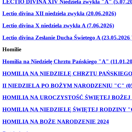
LECTIO DIVINA XIV Niedziela zwykła "A" (5.07.2
Lectio divina XII niedziela zwykła (20.06.2026)
Lectio divina X niedziela zwykła A (7.06.2026)
Lectio divina Zesłanie Ducha Świetego A (23.05.2026 
Homilie
Homilia na Niedzielę Chrztu Pańskiego "A" (11.01.2
HOMILIA NA NIEDZIELĘ CHRZTU PAŃSKIEGO "C
II NIEDZIELA PO BOŻYM NARODZENIU "C" (05.
HOMILIA NA UROCZYSTOŚĆ ŚWIĘTEJ BOŻEJ 
HOMILIA NA NIEDZIELĘ ŚWIĘTEJ RODZINY "C" 
HOMILIA NA BOŻE NARODZENIE 2024