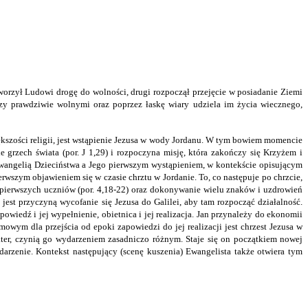
tworzył Ludowi drogę do wolności, drugi rozpoczął przejęcie w posiadanie Ziemi
czy prawdziwie wolnymi oraz poprzez łaskę wiary udziela im życia wiecznego,
kszości religii, jest wstąpienie Jezusa w wody Jordanu. W tym bowiem momencie
e grzech świata (por. J 1,29) i rozpoczyna misję, która zakończy się Krzyżem i
wangelią Dzieciństwa a Jego pierwszym wystąpieniem, w kontekście opisującym
rwszym objawieniem się w czasie chrztu w Jordanie. To, co następuje po chrzcie,
 pierwszych uczniów (por. 4,18-22) oraz dokonywanie wielu znaków i uzdrowień
 jest przyczyną wycofanie się Jezusa do Galilei, aby tam rozpocząć działalność.
wiedź i jej wypełnienie, obietnica i jej realizacja. Jan przynależy do ekonomii
owym dla przejścia od epoki zapowiedzi do jej realizacji jest chrzest Jezusa w
kter, czynią go wydarzeniem zasadniczo różnym. Staje się on początkiem nowej
arzenie. Kontekst następujący (scenę kuszenia) Ewangelista także otwiera tym