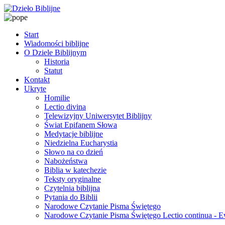
Start
Wiadomości biblijne
O Dziele Biblijnym
Historia
Statut
Kontakt
Ukryte
Homilie
Lectio divina
Telewizyjny Uniwersytet Biblijny
Świat Epifanem Słowa
Medytacje biblijne
Niedzielna Eucharystia
Słowo na co dzień
Nabożeństwa
Biblia w katechezie
Teksty oryginalne
Czytelnia biblijna
Pytania do Biblii
Narodowe Czytanie Pisma Świętego
Narodowe Czytanie Pisma Świętego Lectio continua - 