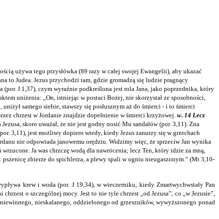
ością używa tego przysłówka (89 razy w całej swojej Ewangelii), aby ukazać
a to Judea. Jezus przychodzi tam, gdzie gromadzą się ludzie pragnący
(por. J 1,37), czym wyraźnie podkreślona jest rola Jana, jako poprzednika, który
ktem uniżenia: „On, istniejąc w postaci Bożej, nie skorzystał ze sposobności,
uniżył samego siebie, stawszy się posłusznym aż do śmierci - i to śmierci
oprzez chrzest w Jordanie znajdzie dopełnienie w śmierci krzyżowej.
w. 14 Lecz
Jezusa, skoro uważał, że nie jest godny nosić Mu sandałów (por. 3,11). Zna
por. 3,11), jest możliwy dopiero wtedy, kiedy Jezus zanurzy się w grzechach
Jordanu nie odpowiada janowemu orędziu. Widzimy więc, że sprzeciw Jan wynika
 wrzucone. Ja was chrzczę wodą dla nawrócenia; lecz Ten, który idzie za mną,
 pszenicę zbierze do spichlerza, a plewy spali w ogniu nieugaszonym.” (Mt 3,10-
 wypływa krew i woda (por. J 19,34), w wieczerniku, kiedy Zmartwychwstały Pan
i chrzest o szczególnej mocy. Jest to nie tyle chrzest „od Jezusa”, co „w Jezusie”,
o, niewinnego, nieskalanego, oddzielonego od grzeszników, wywyższonego ponad