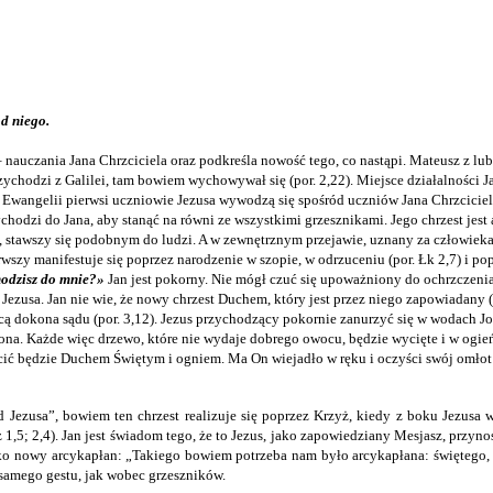
od niego.
auczania Jana Chrzciciela oraz podkreśla nowość tego, co nastąpi. Mateusz z lub
odzi z Galilei, tam bowiem wychowywał się (por. 2,22). Miejsce działalności Jan
 Ewangelii pierwsi uczniowie Jezusa wywodzą się spośród uczniów Jana Chrzciciela 
hodzi do Jana, aby stanąć na równi ze wszystkimi grzesznikami. Jego chrzest jest a
, stawszy się podobnym do ludzi. A w zewnętrznym przejawie, uznany za człowieka, 
erwszy manifestuje się poprzez narodzenie w szopie, w odrzuceniu (por. Łk 2,7) i p
hodzisz do mnie?»
Jan jest pokorny. Nie mógł czuć się upoważniony do ochrzczenia 
Jezusa. Jan nie wie, że nowy chrzest Duchem, który jest przez niego zapowiadany (
ocą dokona sądu (por. 3,12). Jezus przychodzący pokornie zanurzyć się w wodach 
żona. Każde więc drzewo, które nie wydaje dobrego owocu, będzie wycięte i w ogień
cić będzie Duchem Świętym i ogniem. Ma On wiejadło w ręku i oczyści swój omłot:
 Jezusa”, bowiem ten chrzest realizuje się poprzez Krzyż, kiedy z boku Jezusa
z 1,5; 2,4). Jan jest świadom tego, że to Jezus, jako zapowiedziany Mesjasz, przynos
i jako nowy arcykapłan: „Takiego bowiem potrzeba nam było arcykapłana: święteg
 samego gestu, jak wobec grzeszników.