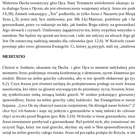
Widzeniu Ducha towarzyszy głos Ojca. Stary Testament wielokrotnie ukazuje, że 
tu dialogu Syna z Ojcem, ale jest obwieszczenie wzajemnej relacji. Jezus nie po
J 6,38). Zaimek wskazujący „Ten” podkreśla, że tylko Jezus z Nazaretu jest Mes
Syna („Ty jesteś mój Syn umiłowany, por. Mk Łk) Mateusz, podobnie jak i Ja
grzesznikami, przez co wskazuje na fakt, jak bardzo Bogu zależy na grzesznikac
Jego słowach i czynach. Umiłowany (agapetos) to ten, który wypełnia wszystk
narodom. Nie będzie się spierał ani krzyczał, i nikt nie usłyszy na ulicach Jego
Jest On ostateczną nadzieją ratunku dla człowieka (por. 12,6). W Kościele cza
powstaje jako owoc głoszenia Ewangelii. Ci, którzy ją przyjęli, stali się „umiłow
MEDITATIO
Chrzest w Jordanie, ukazanie się Ducha i głos Ojca to moment radykalnej przem
momentu Jezus podejmuje otwartą konfrontację z demonem, ojcem kłamstwa (por. 1J 
niedoli. Bierze na siebie grzechy człowieka, aby w ten sposób obdarować go ży
6,2). Czyn Jezusa jest również zachętą do podejmowania posługi na wzór Jezusa
nawrócenia, kto idzie za głosem wzywającym do przemiany życia, bowiem Jezus idz
się symbolicznie rzeką niosącą ludzki grzech. W wodzie pokutujący grzesznicy
sprawiedliwy, bierze na siebie grzechy całej ludzkości. Jan Ewangelista w swoi
Izajasza: „Lecz On się obarczył naszym cierpieniem, On dźwigał nasze boleści” (
chce być ich bratem i staje się jednym z grzeszników w imię miłości do człowie
chęci ucieczki przed Bogiem (por. Rdz 3,10). Wchodzi w świat grzeszników, nie
Jezus nieustannie przebywał z grzesznikami. Był pośród nich, aby zwiastować i
uczynił Tego, który nie znał grzechu, abyśmy się stali w Nim sprawiedliwością
wziął na siebie grzechy całego świata. Jezus od początku podąża do Krzyża, w str