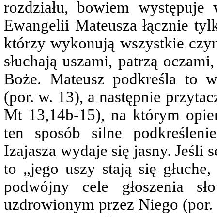
rozdziału, bowiem występuje
Ewangelii Mateusza łącznie ty
którzy wykonują wszystkie czyn
słuchają uszami, patrzą oczami,
Boże. Mateusz podkreśla to wy
(por. w. 13), a następnie przytac
Mt 13,14b-15), na którym opie
ten sposób silne podkreślen
Izajasza wydaje się jasny. Jeśli
to „jego uszy stają się głuche,
podwójny cele głoszenia sł
uzdrowionym przez Niego (por. 