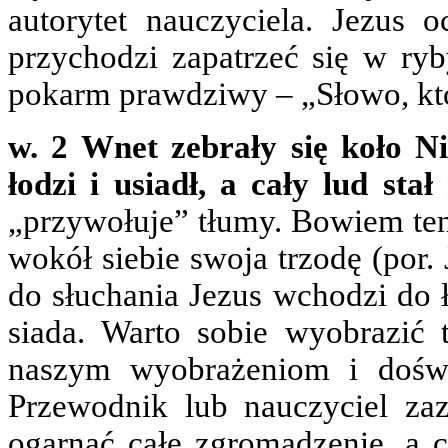
autorytet nauczyciela. Jezus 
przychodzi zapatrzeć się w ry
pokarm prawdziwy – „Słowo, któr
w. 2 Wnet zebrały się koło Ni
łodzi i usiadł, a cały lud sta
„przywołuje” tłumy. Bowiem ten,
wokół siebie swoja trzodę (por.
do słuchania Jezus wchodzi do 
siada. Warto sobie wyobrazić 
naszym wyobrażeniom i doświ
Przewodnik lub nauczyciel za
ogarnąć całe zgromadzenie, a c