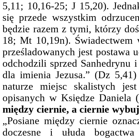
5,11; 10,16-25; J 15,20). Jedna
się przede wszystkim odrzuce
będzie razem z tymi, którzy do
18; Mt 10,19n). Świadectwem 
prześladowanych jest postawa u
odchodzili sprzed Sanhedrynu i c
dla imienia Jezusa.” (Dz 5,41
naturze miejsc skalistych je
opisanych w Księdze Daniela (
między ciernie, a ciernie wybuj
„Posiane między ciernie oznacz
doczesne i ułuda bogactwa 