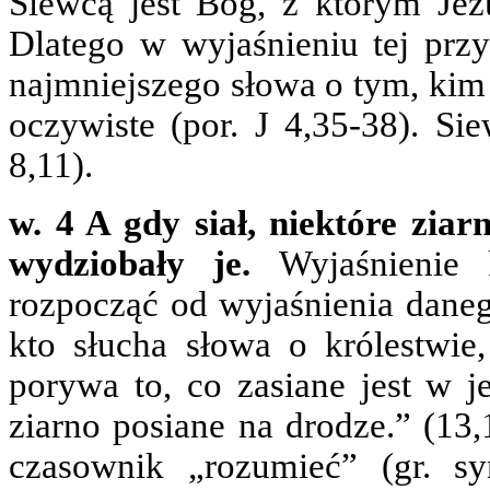
Siewcą jest Bóg, z którym Jezu
Dlatego w wyjaśnieniu tej przy
najmniejszego słowa o tym, kim 
oczywiste (por. J 4,35-38). Si
8,11).
w. 4 A gdy siał, niektóre ziar
wydziobały je.
Wyjaśnienie 
rozpocząć od wyjaśnienia dane
kto słucha słowa o królestwie
porywa to, co zasiane jest w j
ziarno posiane na drodze.” (13,
czasownik „rozumieć” (gr. sy