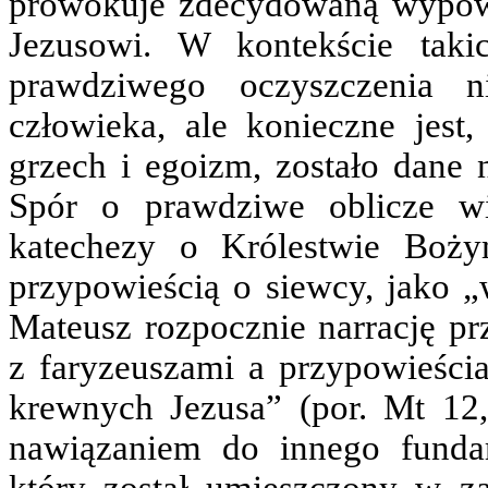
prowokuje zdecydowaną wypow
Jezusowi. W kontekście taki
prawdziwego oczyszczenia n
człowieka, ale konieczne jest
grzech i egoizm, zostało dane 
Spór o prawdziwe oblicze w
katechezy o Królestwie Boż
przypowieścią o siewcy, jako 
Mateusz rozpocznie narrację p
z faryzeuszami a przypowieści
krewnych Jezusa” (por. Mt 12,
nawiązaniem do innego funda