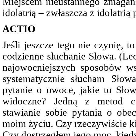
Miejscem nieustannego zmagania
idolatrią – zwłaszcza z idolatrią 
ACTIO
Jeśli jeszcze tego nie czynię, 
codzienne słuchanie Słowa. (Lec
najowocniejszych sposobów ws
systematycznie słucham Słow
pytanie o owoce, jakie to Sł
widoczne? Jedną z metod co
stawianie sobie pytania o ob
moim życiu. Czy rzeczywiście k
Czy dostrzegłem jego moc, kie