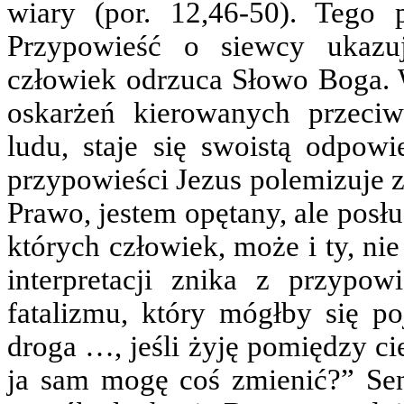
wiary (por. 12,46-50). Tego 
Przypowieść o siewcy ukazu
człowiek odrzuca Słowo Boga. 
oskarżeń kierowanych przeci
ludu, staje się swoistą odpowi
przypowieści Jezus polemizuje z
Prawo, jestem opętany, ale posłu
których człowiek, może i ty, ni
interpretacji znika z przypo
fatalizmu, który mógłby się po
droga …, jeśli żyję pomiędzy ci
ja sam mogę coś zmienić?” Sens