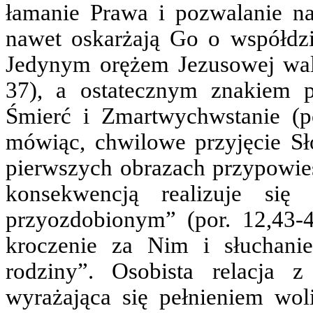
łamanie Prawa i pozwalanie na
nawet oskarżają Go o współdzi
Jedynym orężem Jezusowej walk
37), a ostatecznym znakiem p
Śmierć i Zmartwychwstanie (po
mówiąc, chwilowe przyjęcie Sło
pierwszych obrazach przypowieś
konsekwencją realizuje s
przyozdobionym” (por. 12,43-4
kroczenie za Nim i słuchan
rodziny”. Osobista relacja 
wyrażająca się pełnieniem wo