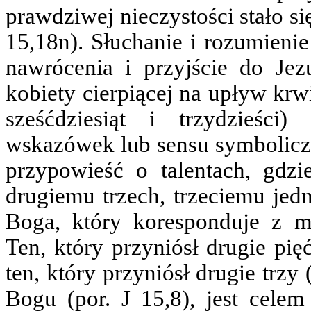
prawdziwej nieczystości stało s
15,18n). Słuchanie i rozumieni
nawrócenia i przyjście do Je
kobiety cierpiącej na upływ krwi
sześćdziesiąt i trzydzieści
wskazówek lub sensu symbolicz
przypowieść o talentach, gdzi
drugiemu trzech, trzeciemu jed
Boga, który koresponduje z mo
Ten, który przyniósł drugie pię
ten, który przyniósł drugie trz
Bogu (por. J 15,8), jest celem 