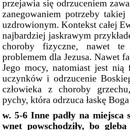
przejawia się odrzuceniem zaw
zanegowaniem potrzeby takiej 
uzdrowionym. Kontekst całej Ewa
najbardziej jaskrawym przykłade
choroby fizyczne, nawet te 
problemem dla Jezusa. Nawet fak
Jego mocy, natomiast jest nią
uczynków i odrzucenie Boskieg
człowieka z choroby grzechu,
pychy, która odrzuca łaskę Boga 
w. 5-6 Inne padły na miejsca sk
wnet powschodziły, bo gleba