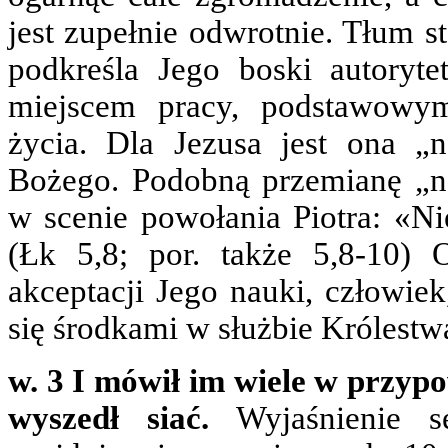
jest zupełnie odwrotnie. Tłum st
podkreśla Jego boski autoryte
miejscem pracy, podstawowy
życia. Dla Jezusa jest ona „
Bożego. Podobną przemianę „n
w scenie powołania Piotra: «Nie
(Łk 5,8; por. także 5,8-10)
akceptacji Jego nauki, człowiek,
się środkami w służbie Królest
w. 3 I mówił im wiele w przyp
wyszedł siać.
Wyjaśnienie 