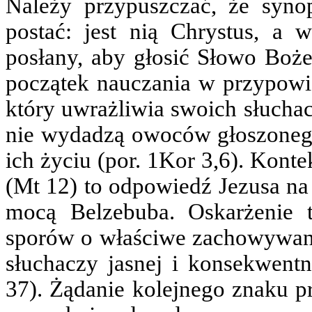
Należy przypuszczać, że synop
postać: jest nią Chrystus, a 
posłany, aby głosić Słowo Boże 
początek nauczania w przypowi
który uwrażliwia swoich słuchac
nie wydadzą owoców głoszonego
ich życiu (por. 1Kor 3,6). Kont
(Mt 12) to odpowiedź Jezusa na
mocą Belzebuba. Oskarżenie t
sporów o właściwe zachowywani
słuchaczy jasnej i konsekwent
37). Żądanie kolejnego znaku p