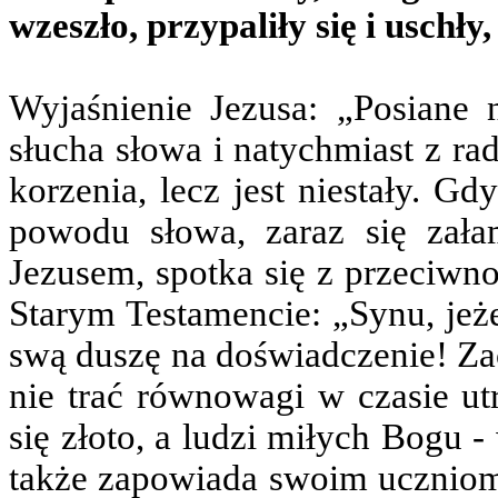
wzeszło, przypaliły się i uschły
Wyjaśnienie Jezusa: „Posiane n
słucha słowa i natychmiast z ra
korzenia, lecz jest niestały. G
powodu słowa, zaraz się zała
Jezusem, spotka się z przeciwno
Starym Testamencie: „Synu, jeże
swą duszę na doświadczenie! Zac
nie trać równowagi w czasie u
się złoto, a ludzi miłych Bogu -
także zapowiada swoim uczniom 