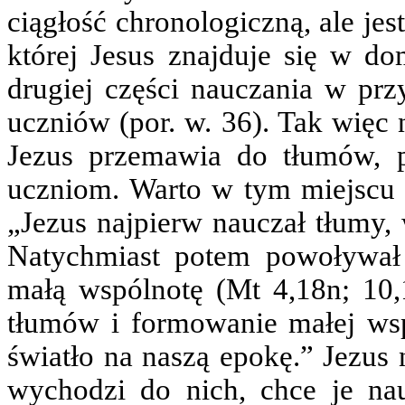
ciągłość chronologiczną, ale je
której Jesus znajduje się w d
drugiej części nauczania w prz
uczniów (por. w. 36). Tak więc 
Jezus przemawia do tłumów, p
uczniom. Warto w tym miejscu 
„Jezus najpierw nauczał tłumy,
Natychmiast potem powoływał 
małą wspólnotę (Mt 4,18n; 10,1
tłumów i formowanie małej wspó
światło na naszą epokę.” Jezus 
wychodzi do nich, chce je na