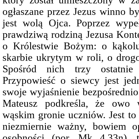
który został umieszczony w z
ogłaszane przez Jezus winno 
jest wolą Ojca. Poprzez wypeł
prawdziwą rodziną Jezusa Konte
o Królestwie Bożym: o kąkolu
skarbie ukrytym w roli, o drogo
Spośród nich trzy ostatnie
Przypowieść o siewcy jest jedn
swoje wyjaśnienie bezpośrednio
Mateusz podkreśla, że owo w
wąskim gronie uczniów. Jest to
niezmiernie ważny, bowiem o
osobności (por. Mk 4,33n), t