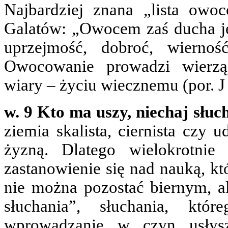
Najbardziej znana „lista owo
Galatów: „Owocem zaś ducha jest
uprzejmość, dobroć, wiernoś
Owocowanie prowadzi wierzą
wiary – życiu wiecznemu (por. J 
w. 9 Kto ma uszy, niechaj słuc
ziemia skalista, ciernista czy 
żyzną. Dlatego wielokrotnie
zastanowienie się nad nauką, kt
nie można pozostać biernym, a
słuchania”, słuchania, któ
wprowadzanie w czyn usłysz