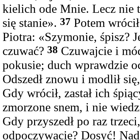
kielich ode Mnie. Lecz nie t
37
się stanie».
Potem wrócił 
Piotra: «Szymonie, śpisz? 
38
czuwać?
Czuwajcie i módl
pokusie; duch wprawdzie oc
Odszedł znowu i modlił się
Gdy wrócił, zastał ich śpią
zmorzone snem, i nie wiedz
Gdy przyszedł po raz trzeci,
odpoczywacie? Dosyć! Nade