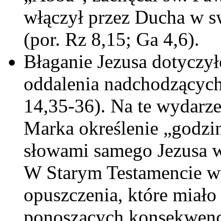
włączył przez Ducha w s
(por. Rz 8,15; Ga 4,6).
Błaganie Jezusa dotyczył
oddalenia nadchodzących
14,35-36). Na te wydarze
Marka określenie „godzi
słowami samego Jezusa w 
W Starym Testamencie wy
opuszczenia, które miał
ponoszących konsekwencj