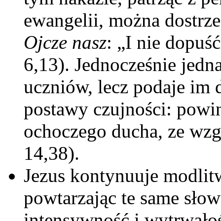
ewangelii, można dostrze
Ojcze nasz
: „I nie dopuś
6,13). Jednocześnie jedn
uczniów, lecz podaje im
postawy czujności: powi
ochoczego ducha, ze wzg
14,38).
Jezus kontynuuje modlitw
powtarzając te same słow
intensywność i wytrwałoś