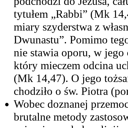
podchodzi do Jezusa, ca
tytułem „Rabbi” (Mk 14,4
miary szyderstwa z własn
Dwunastu”. Pomimo tego,
nie stawia oporu, w jego 
który mieczem odcina uc
(Mk 14,47). O jego tożsa
chodziło o św. Piotra (por
Wobec doznanej przemoc
brutalne metody zastosow