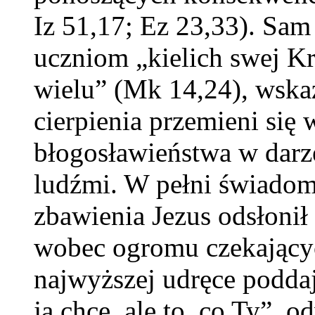
Iz 51,17; Ez 23,33). Sam
uczniom „kielich swej K
wielu” (Mk 14,24), wskaz
cierpienia przemieni się
błogosławieństwa w dar
ludźmi. W pełni świadom
zbawienia Jezus odsłoni
wobec ogromu czekającyc
najwyższej udręce poddaj
ja chcę, ale to, co Ty”,