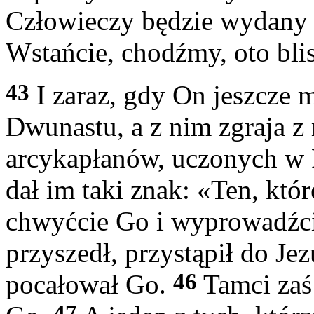
Człowieczy będzie wydany 
Wstańcie, chodźmy, oto blis
43
I zaraz, gdy On jeszcze m
Dwunastu, a z nim zgraja z
arcykapłanów, uczonych w P
dał im taki znak: «Ten, któ
chwyćcie Go i wyprowadźci
przyszedł, przystąpił do Jezu
46
pocałował Go.
Tamci zaś 
47