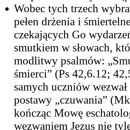
Wobec tych trzech wybra
pełen drżenia i śmiertel
czekających Go wydarzeń
smutkiem w słowach, któ
modlitwy psalmów: „Smut
śmierci” (Ps 42,6.12; 42
samych uczniów wezwał d
postawy „czuwania” (Mk 
kończąc Mowę eschatolo
wezwaniem Jezus nie tyl