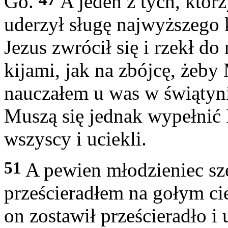
Go.
A jeden z tych, którz
uderzył sługę najwyższego 
Jezus zwrócił się i rzekł do
kijami, jak na zbójcę, żeb
nauczałem u was w świątyni
Muszą się jednak wypełnić
wszyscy i uciekli.
51
A pewien młodzieniec sz
prześcieradłem na gołym ci
on zostawił prześcieradło i 