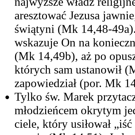
najwyższe władz religijn
aresztować Jezusa jawnie
świątyni (Mk 14,48-49a).
wskazuje On na konieczn
(Mk 14,49b), aż po opusz
których sam ustanowił (M
zapowiedział (por. Mk 14
Tylko św. Marek przytac
młodzieńcem okrytym jed
ciele, który usiłował „iść