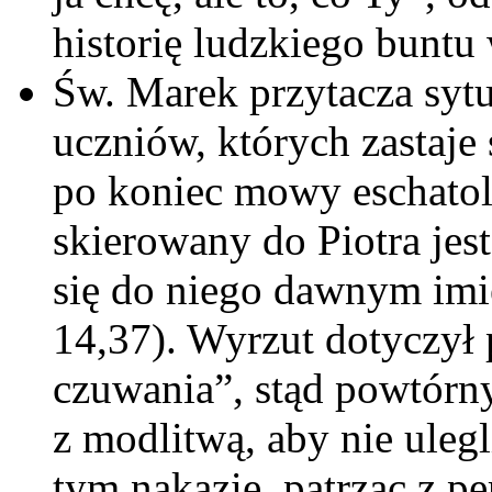
historię ludzkiego buntu
Św. Marek przytacza sytu
uczniów, których zastaje 
po koniec mowy eschatol
skierowany do Piotra je
się do niego dawnym imi
14,37). Wyrzut dotyczył 
czuwania”, stąd powtórny
z modlitwą, aby nie uleg
tym nakazie, patrząc z p