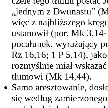
czele tego tłumu postać J
„jednym z Dwunastu” (Mk
więc z najbliższego kręg
ustanowił (por. Mk 3,14-
pocałunek, wyrażający pr
Rz 16,16; 1 P 5,14), ja
rozmyślnie miał wskaza
tłumowi (Mk 14,44).
Samo aresztowanie, dos
się według zamierzonego 