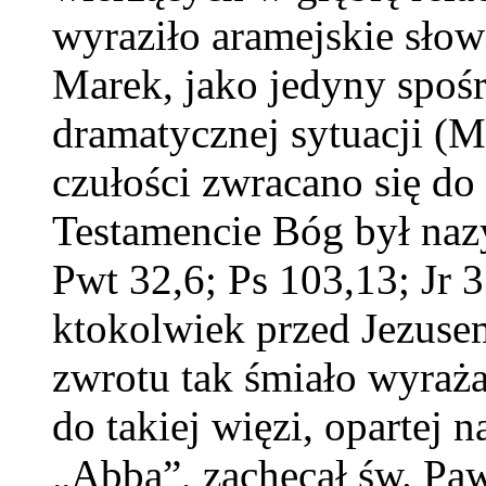
wyraziło aramejskie słow
Marek, jako jedyny spośr
dramatycznej sytuacji (
czułości zwracano się do
Testamencie Bóg był naz
Pwt 32,6; Ps 103,13; Jr 3
ktokolwiek przed Jezuse
zwrotu tak śmiało wyraża
do takiej więzi, opartej
„Abba”, zachęcał św. Paw