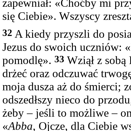
zapewniał: «Choćby mi przy
się Ciebie». Wszyscy zreszt
32
A kiedy przyszli do posi
Jezus do swoich uczniów: «U
33
pomodlę».
Wziął z sobą P
drżeć oraz odczuwać trwog
moja dusza aż do śmierci; z
odszedłszy nieco do przodu,
żeby – jeśli to możliwe – o
«
Abba
, Ojcze, dla Ciebie w