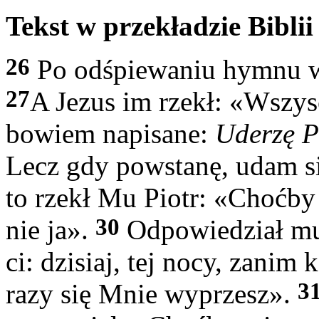
Tekst w przekładzie Biblii 
26
Po odśpiewaniu hymnu wy
27
A Jezus im rzekł: «Wszys
bowiem napisane:
Uderzę P
Lecz gdy powstanę, udam si
to rzekł Mu Piotr: «Choćby
30
nie ja».
Odpowiedział mu
ci: dzisiaj, tej nocy, zanim 
3
razy się Mnie wyprzesz».