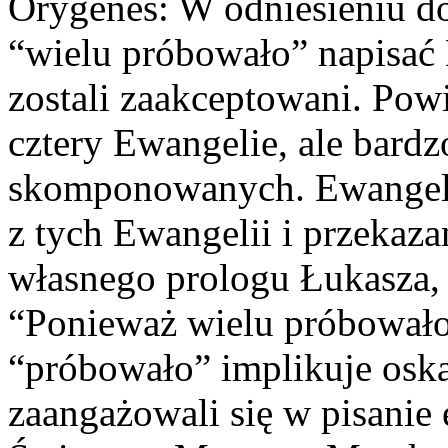
Orygenes: W odniesieniu d
“wielu próbowało” napisać 
zostali zaakceptowani. Powi
cztery Ewangelie, ale bardz
skomponowanych. Ewangeli
z tych Ewangelii i przekaz
własnego prologu Łukasza, 
“Ponieważ wielu próbowało 
“próbowało” implikuje oska
zaangażowali się w pisanie 