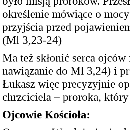
było misją proroków. Przesł
określenie mówiące o mocy 
przyjścia przed pojawieniem
(Ml 3,23-24)
Ma też skłonić serca ojców 
nawiązanie do Ml 3,24) i p
Łukasz więc precyzyjnie opi
chrzciciela – proroka, który
Ojcowie Kościoła: