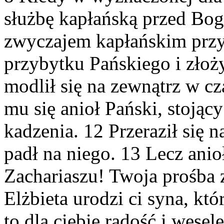
służbę kapłańską przed Bog
zwyczajem kapłańskim przyp
przybytku Pańskiego i złoży
modlił się na zewnątrz w cz
mu się anioł Pański, stojący
kadzenia. 12 Przeraził się n
padł na niego. 13 Lecz anioł
Zachariaszu! Twoja prośba 
Elżbieta urodzi ci syna, kt
to dla ciebie radość i wesel