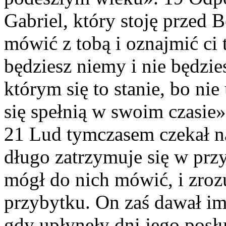
Gabriel, który stoję przed 
mówić z tobą i oznajmić ci 
będziesz niemy i nie będzi
którym się to stanie, bo ni
się spełnią w swoim czasie»
21 Lud tymczasem czekał na 
długo zatrzymuje się w prz
mógł do nich mówić, i zroz
przybytku. On zaś dawał im
gdy upłynęły dni jego posłu