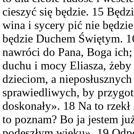
cieszyć się będzie. 15 Będ
wina i sycery pić nie będzi
będzie Duchem Świętym. 16
nawróci do Pana, Boga ich;
duchu i mocy Eliasza, żeby
dzieciom, a nieposłusznych
sprawiedliwych, by przygo
doskonały». 18 Na to rzekł
to poznam? Bo ja jestem już
podeszłym wieku». 19 Odpo