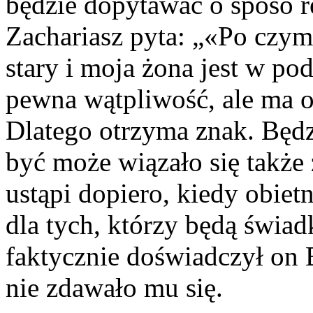
będzie dopytawać o sposó re
Zachariasz pyta: „«Po czym
stary i moja żona jest w p
pewna wątpliwość, ale ma o
Dlatego otrzyma znak. Będ
być może wiązało się także
ustąpi dopiero, kiedy obietn
dla tych, którzy będą świad
faktycznie doświadczył on 
nie zdawało mu się.