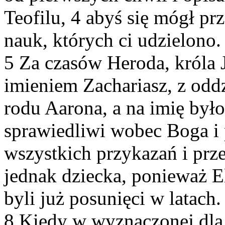
Teofilu, 4 abyś się mógł pr
nauk, których ci udzielono.
5 Za czasów Heroda, króla J
imieniem Zachariasz, z odd
rodu Aarona, a na imię było 
sprawiedliwi wobec Boga i
wszystkich przykazań i prz
jednak dziecka, ponieważ El
byli już posunięci w latach.
8 Kiedy w wyznaczonej dla 