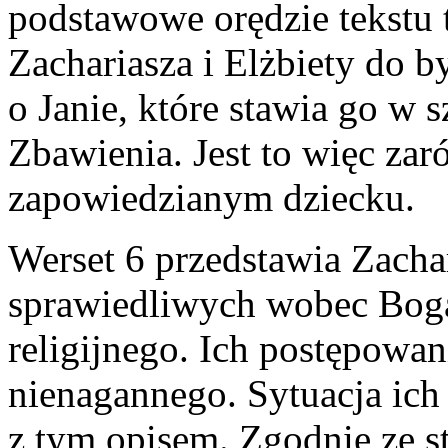
podstawowe orędzie tekstu 
Zachariasza i Elżbiety do b
o Janie, które stawia go w s
Zbawienia. Jest to więc zar
zapowiedzianym dziecku.
Werset 6 przedstawia Zachar
sprawiedliwych wobec Boga
religijnego. Ich postępowan
nienagannego. Sytuacja ich
z tym opisem. Zgodnie ze s