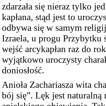
zdarzała się nieraz tylko je
kapłana, stąd jest to urocz
odbywa się w samym relig
Izraela, u progu Przybytku 
wejść arcykapłan raz do ro
wyjątkowo uroczysty charak
doniosłość.
Anioła Zachariasza wita ch
bój się”. Lęk jest naturaln
anielskiego objawienia. Ta