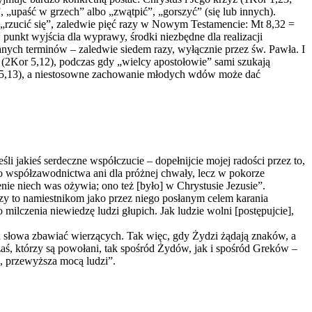
, „upaść w grzech” albo „zwątpić”, „gorszyć” (się lub innych).
 „rzucić się”, zaledwie pięć razy w Nowym Testamencie: Mt 8,32 =
punkt wyjścia dla wyprawy, środki niezbędne dla realizacji
anych terminów – zaledwie siedem razy, wyłącznie przez św. Pawła. I
ę (2Kor 5,12), podczas gdy „wielcy apostołowie” sami szukają
(Ga 5,13), a niestosowne zachowanie młodych wdów może dać
eśli jakieś serdeczne współczucie – dopełnijcie mojej radości przez to,
ego współzawodnictwa ani dla próżnej chwały, lecz w pokorze
enie niech was ożywia; ono też [było] w Chrystusie Jezusie”.
zy to namiestnikom jako przez niego posłanym celem karania
milczenia niewiedzę ludzi głupich. Jak ludzie wolni [postępujcie],
a słowa zbawiać wierzących. Tak więc, gdy Żydzi żądają znaków, a
aś, którzy są powołani, tak spośród Żydów, jak i spośród Greków –
, przewyższa mocą ludzi”.