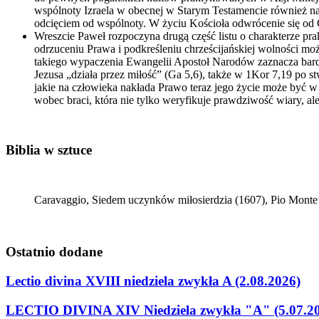
wspólnoty Izraela w obecnej w Starym Testamencie również na
odcięciem od wspólnoty. W życiu Kościoła odwrócenie się od 
Wreszcie Paweł rozpoczyna drugą część listu o charakterze pr
odrzuceniu Prawa i podkreśleniu chrześcijańskiej wolności 
takiego wypaczenia Ewangelii Apostoł Narodów zaznacza bardzo
Jezusa „działa przez miłość” (Ga 5,6), także w 1Kor 7,19 po 
jakie na człowieka nakłada Prawo teraz jego życie może być w
wobec braci, która nie tylko weryfikuje prawdziwość wiary, al
Biblia w sztuce
Caravaggio, Siedem uczynków miłosierdzia (1607), Pio Monte d
Ostatnio
dodane
Lectio divina XVIII niedziela zwykła A (2.08.2026)
LECTIO DIVINA XIV Niedziela zwykła "A" (5.07.2