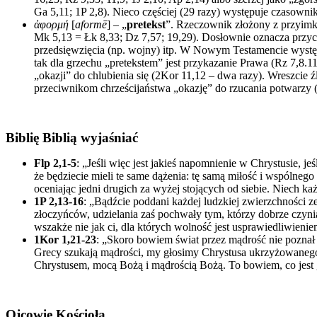
Ga 5,11; 1P 2,8). Nieco częściej (29 razy) występuje czasow
ἀφορμή
[
aformē
] – „
pretekst
”. Rzeczownik złożony z przyim
Mk 5,13 = Łk 8,33; Dz 7,57; 19,29). Dosłownie oznacza przyczy
przedsięwzięcia (np. wojny) itp. W Nowym Testamencie występu
tak dla grzechu „pretekstem” jest przykazanie Prawa (Rz 7,8.
„okazji” do chlubienia się (2Kor 11,12 – dwa razy). Wreszci
przeciwnikom chrześcijaństwa „okazję” do rzucania potwarzy 
Biblię Biblią wyjaśniać
Flp 2,1-5
: „Jeśli więc jest jakieś napomnienie w Chrystusie, je
że będziecie mieli te same dążenia: tę samą miłość i wspólneg
oceniając jedni drugich za wyżej stojących od siebie. Niech ka
1P 2,13-16
: „Bądźcie poddani każdej ludzkiej zwierzchności 
złoczyńców, udzielania zaś pochwały tym, którzy dobrze czynią
wszakże nie jak ci, dla których wolność jest usprawiedliwienie
1Kor 1,21-23
: „Skoro bowiem świat przez mądrość nie poznał
Grecy szukają mądrości, my głosimy Chrystusa ukrzyżowanego, 
Chrystusem, mocą Bożą i mądrością Bożą. To bowiem, co jest 
Ojcowie Kościoła