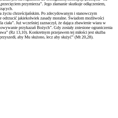
przecięciem przymierza”. Jego złamanie skutkuje odłączeniem,
rzących.
e na życiu chrześcijańskim. Po zdecydowanym i stanowczym
że odrzucić jakiekolwiek zasady moralne. Świadom możliwości
 ciała”. Już wcześniej zaznaczył, że dająca zbawienie wiara w
achowywanie przykazań Bożych”. Gdy zostały zniesione ograniczenia
awa” (Rz 13,10). Konkretnym przejawem tej miłości jest służba
przyszedł, aby Mu służono, lecz aby służyć” (Mt 20,28).