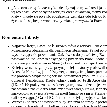
„A co oznaczają słowa: «tylko nie używajcie tej wolności jako 
tej wolności. Wchodząc na wyżyny chrześcijaństwa, mamy korz
klątwy, mogło się pojawić podejrzenie, że nakaz odejścia od
życie stało się bezprawne, lecz by wiara przewyższała Prawo,
Komentarz biblisty
Najpierw święty Paweł dość surowo mówi o wyroku, jaki ciąży 
konieczności obrzezania dla osiągnięcia zbawienia. Paweł po 
wystarczające do przekonania Galatów co do prawdziwej Ewange
pasować do listu opowiadającego się przeciwko Prawu, jednak 
o Prawie pochodzącym ze Starego Testamentu, którego konkre
Kolejny werset sugeruje, że przynajmniej niektórzy próbowali
Apostoła Narodów, jako fałszywego nauczyciela, który przem
nie próbował wypierać się własnej tożsamości (zob. Rz 9,3; 
obrzezał Tymoteusza. Trzeba jednak pamiętać, że dla Apostoła 
(1Kor 7,19; praktyczna konsekwencja tego stwierdzenia jest w p
zachowania znaku obrzezania czy nawet całego Prawa, lecz do
zaakceptować święty Paweł nie mógł (mimo że sam w Prawie wy
dali się wciągnąć Galaci (Ga 5,2-4), to nie tyle przyjęcie zna
Werset 12 to przede wszystkim silny sarkazm ze strony Aposto
do pewnych pogańskich kultów praktykowanych w Azji Mniejsze