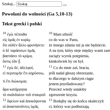
Szukaj...
Powołani
do
wolności
(Ga
5,10-13)
Tekst grecki i polski
10
10
ἐγὼ πέποιθα
Mam ufność
εἰς ὑμᾶς ἐν κυρίῳ
co do was w Panu,
ὅτι οὐδὲν ἄλλο φρονήσετε·
że innego zdania niż ja nie będziecie.
ὁ δὲ ταράσσων ὑμᾶς
A na tym, który sieje między wami za
βαστάσει τὸ κρίμα,
zaciąży wyrok potępienia,
ὅστις ἐὰν ᾖ
kimkolwiek by on był.
11
11
ἐγὼ δέ, ἀδελφοί,
Co do mnie zaś, bracia,
εἰ περιτομὴν ἔτι κηρύσσω,
jeśli nadal głoszę obrzezanie,
to dlaczego w dalszym ciągu
τί ἔτι διώκομαι;
jestem prześladowany?
ἄρα κατήργηται
Przecież wtedy ustałoby
τὸ σκάνδαλον τοῦ σταυροῦ
zgorszenie krzyża.
12
12
ὄφελον καὶ ἀποκόψονται
Bodajby się do końca okaleczyli
οἱ ἀναστατοῦντες ὑμᾶς
ci, którzy was podburzają.