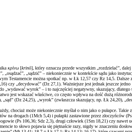
wnika
κρίνω
[
krinō
], który oznacza przede wszystkim „rozdzielać”, dale
„osądzać”, „sądzić” – niekoniecznie w kontekście sądu jako instytucji,
owym Testamencie można spotkać np. w Łk 12,57 czy Rz 14,5. Dalsze 
,16) czy „decydować” (Dz 27,1). Ważniejsze jest jednak jeszcze jedno
o „wydawać wyrok” – i to najczęściej negatywny, skazujący, dlatego t
łatwo jest wskazać właściwe, co często wpływa na dość dużą różnorod
), „sąd” (Dz 24,25), „wyrok” (zwłaszcza skazujący, np. Łk 24,20), „d
każdy, chociaż może niekoniecznie myślał o nim jako o pułapce. Takie
tów na drogach (1Mch 5,4) i pułapki zastawione przez złoczyńców (Ps
bogowie (Ps 106,36; Sdz 2,3), drugi człowiek (1Sm 18,21) czy nawet u
encie to słowo pojawia się piętnaście razy, nigdy w znaczeniu dosł
rszenie” (Mt 13,41; 18,7 = Łk 17,1; Rz 14,13; 16,17), które czasami pr