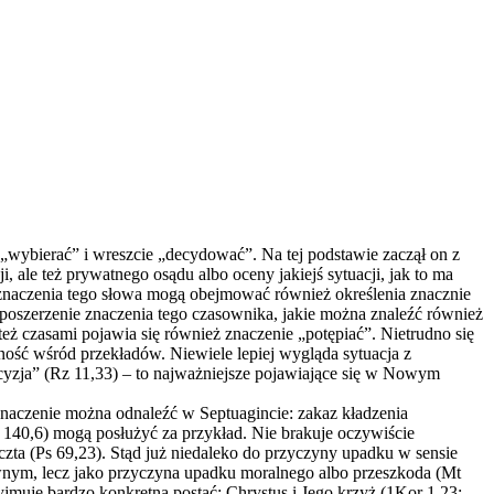
j „wybierać” i wreszcie „decydować”. Na tej podstawie zaczął on z
 ale też prywatnego osądu albo oceny jakiejś sytuacji, jak to ma
znaczenia tego słowa mogą obejmować również określenia znacznie
 poszerzenie znaczenia tego czasownika, jakie można znaleźć również
eż czasami pojawia się również znaczenie „potępiać”. Nietrudno się
ność wśród przekładów. Niewiele lepiej wygląda sytuacja z
ecyzja” (Rz 11,33) – to najważniejsze pojawiające się w Nowym
 znaczenie można odnaleźć w Septuagincie: zakaz kładzenia
 140,6) mogą posłużyć za przykład. Nie brakuje oczywiście
czta (Ps 69,23). Stąd już niedaleko do przyczyny upadku w sensie
ownym, lecz jako przyczyna upadku moralnego albo przeszkoda (Mt
zyjmuje bardzo konkretną postać: Chrystus i Jego krzyż (1Kor 1,23;