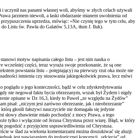
li i uczynił nas panami własnej woli, abyśmy w złych celach używali
Prawa jarzmem niewoli, a łaski obdarzanie mianem uwolnienia od
 przypuszczenia uprzedza, mówiąc: «Nie czynię tego w tym celu, aby
 do Listu św. Pawła do Galatów 5,13A, tłum J. Iluk).
tanowi motyw napisania całego listu – jest nim nauka o
 wcześniej części, teraz wyraża swoje przekonanie, że są one
kstem powstania listu – potępiający) na pierwszy rzut oka może nie
sadności istnienia czy stosowania jakiegokolwiek prawa, lecz mówi
do poglądu o jego konieczności, bądź w celu zdyskredytowania
igdy nie negował faktu bycia obrzezanym, wszak był Żydem i nigdy
arzenie opisane w Dz 16,3, kiedy to Paweł „ze względu na Żydów”
m pisał: „niczym jest zarówno obrzezanie, jak i nieobrzezanie”
tórą głosili fałszywi nauczyciele nie domagała się jedynie
mi słowy zbawienie miało pochodzić z mocy Prawa, a tego
 tylko i wyłącznie od Jezusa Chrystusa przez wiarę. Błąd, w który
 się pogodzić z przyjęciem usprawiedliwienia od Chrystusa.
wiście w ślad za wieloma komentarzami można doszukiwać się aluzji
dnak jest nawiązaniem do teologicznej koncepcji „odcięcia” od