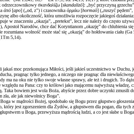
nik odrzeczownikowy
σκανδαλίζω
[
skandalizō
]: „być przyczyną grzechu”
ka
ἀπό
[
apo
] („od, z”) i czasownika
ὁρμάω
[
hormaō
] („ruszyć pędem”,
nę albo okoliczność, która umożliwia rozpoczęcie jakiegoś działania: 
je w znaczeniu „okazja”, „pretekst”, lecz nie należy do często używ
11), Apostoł Narodów, chce dać Koryntianom „okazję” do chlubienia si
e źle rozumiana wolność może stać się „okazją” do hołdowania ciału 
(1Tm 5,14).
śli jakaś moc przekonująca Miłości, jeśli jakieś uczestnictwo w Duchu, j
o ducha, pragnąc tylko jednego, a niczego nie pragnąc dla niewłaściw
żdy ma na oku nie tylko swoje własne sprawy, ale też i drugich. To dąż
ze względu na Pana: czy to królowi jako mającemu najwyższą władzę, c
. Taka bowiem jest wola Boża, abyście przez dobre uczynki zmusili do 
m zła, ale jak niewolnicy Boga”.
 Boga w mądrości Bożej, spodobało się Bogu przez głupstwo głoszeni
który jest zgorszeniem dla Żydów, a głupstwem dla pogan, dla tych z
głupstwem u Boga, przewyższa mądrością ludzi, a co jest słabe u Boga