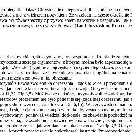
podniety dla ciała»? Chrystus nie dlatego uwolnił nas od jarzma niewo
ystać z niej z większym pożytkiem. Ze względu na częste określanie 
 Prawa był równoznaczny z przyzwoleniem na wszelkie bezprawie. Takie
 albowiem rozwiązane są więzy Prawa»” (
Jan Chryzostom
, Komentarz
nad człowiekiem, siejącym zamęt we wspólnocie. To „sianie zamętu” s
przytoczeniu szeregu argumentów, z którymi można było zapoznać się we
lii. „Wyrok” (zgodnie z najczęstszym użyciem tego słowa, jak i konte
nie wolno zapominać, że Paweł nie wypowiada się ogólnie na temat za
tnym przejawem było m.in. obrzezanie.
 uczynić z Pawła zwolennika obrzezania – bądź to w celu przekonania 
awiając przeciwko obrzezaniu sam je zachowuje. Oczywiście on sam n
2Kor 11,22; Flp 3,5). Możliwe że niektórzy przywoływali również wyd
Narodów problemem nie było poddanie się (bądź nie) obrzezaniu, jak sa
oprzednim wersecie; zob. też Ga 5,6 i 6,15). W rzeczywistości nauka, k
magała się ich jako koniecznego warunku, by zostać zbawionym. Inny
chowany), ponieważ wiedział doskonale, że zbawienie pochodzić może
ku obrzezania, ale „szukanie usprawiedliwienia w Prawie”, czego nie da
ła, podobnie zresztą jak wzmianka o „okaleczeńcach” z Flp 3,2. Oczy
j, których przedstawiciele praktykowali kastrację. Prawdopodobnie je