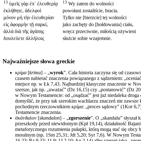
13
13
ὑμεῖς γὰρ ἐπ᾽ ἐλευθερίᾳ
Wy zatem do wolności
ἐκλήθητε, ἀδελφοί
powołani zostaliście, bracia.
μόνον μὴ τὴν ἐλευθερίαν
Tylko nie [bierzcie] tej wolności
εἰς ἀφορμὴν τῇ σαρκί,
jako zachęty do [hołdowania] ciału,
ἀλλὰ διὰ τῆς ἀγάπης
wręcz przeciwnie, miłością ożywieni
δουλεύετε ἀλλήλοις
służcie sobie wzajemnie.
Najważniejsze słowa greckie
κρίμα
[
krima
] – „
wyrok
”. Cała historia zaczyna się od czaso
czasem nabierać znaczenia powiązanego z sądzeniem: „oceniać”, 
miejsce np. w Łk 7,43. Najbardziej klasyczne znaczenie w N
szersze, jak np. „uważać” (Dz 16,15) czy „postanowić” (Dz 20
w Nowym Testamencie: od „osądzać” jest już niedaleka droga d
domyślić, że przy tak szerokim wachlarzu znaczeń nie zawsze 
pochodnym rzeczownikiem
κρίμα
: „proces sądowy” (1Kor 6,7
Testamencie znaczenia.
σκάνδαλον
[
skandalon
] – „
zgorszenie
”. O „skandalu” słyszał 
przeszkody przed niewidomym (Kpł 19,14), działalność Bajani
metaforycznego rozumienia pułapki, którą mogą stać się obcy 
moralnym (np. 1Sm 25,31; Jdt 5,20; Syr 7,6). W Nowym Testam
16,23; Rz 9,33; 11,9; 1J 2,10; Ap 2,14) albo szerzej jako „zgo