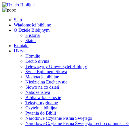
Start
Wiadomości biblijne
O Dziele Biblijnym
Historia
Statut
Kontakt
Ukryte
Homilie
Lectio divina
Telewizyjny Uniwersytet Biblijny
Świat Epifanem Słowa
Medytacje biblijne
Niedzielna Eucharystia
Słowo na co dzień
Nabożeństwa
Biblia w katechezie
Teksty oryginalne
Czytelnia biblijna
Pytania do Biblii
Narodowe Czytanie Pisma Świętego
Narodowe Czytanie Pisma Świętego Lectio continua - 