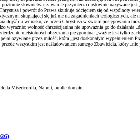
 poziomie słownictwa: zawarcie przymierza dosłownie nazywane jest „
Chrystusa i powrót do Prawa skutkuje odcięciem się od wspólnoty wie
aktycznym, skupiającej się już nie na zagadnieniach teologicznych, al
można dojść do wniosku, że uczeń Chrystusa w swoim postępowaniu mo
 wyraźnie: wolność chrześcijanina nie upoważnia go do działania „dla
stwierdzeniu nieistotności obrzezania przypomina: „ważne jest tylko z
 pełni ożywiane przez miłość, która „jest doskonałym wypełnieniem Pr
e przede wszystkim jest naśladowaniem samego Zbawiciela, który „nie 
ella Misericordia, Napoli, public domain
026)