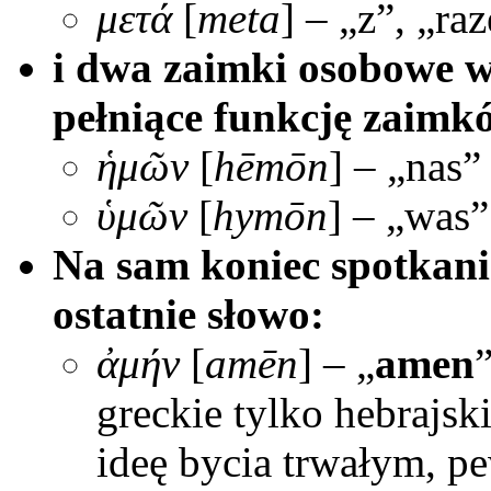
μετά
[
meta
] – „z”, „ra
i dwa zaimki osobowe w
pełniące funkcję zaimk
ἡμῶν
[
hēmōn
] – „nas”
ὑμῶν
[
hymōn
] – „was”
Na sam koniec spotkani
ostatnie słowo:
ἀμήν
[
am
ē
n
] – „
amen
greckie tylko hebrajsk
ideę bycia trwałym, 