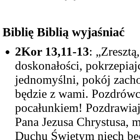
Biblię Biblią wyjaśniać
2Kor 13,11-13
: „Zresztą,
doskonałości, pokrzepiajc
jednomyślni, pokój zacho
będzie z wami. Pozdrówc
pocałunkiem! Pozdrawiaj
Pana Jezusa Chrystusa, m
Duchu Świętym niech bę