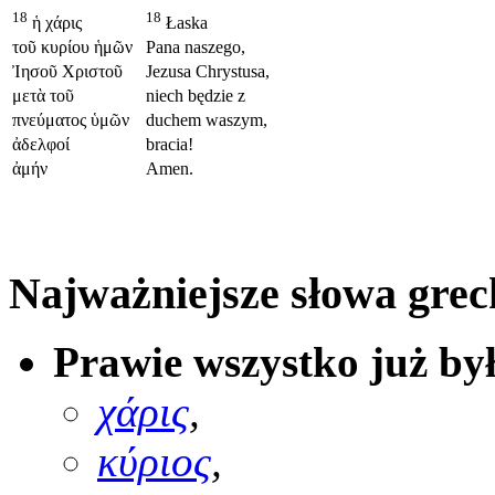
18
18
ἡ χάρις
Łaska
τοῦ κυρίου ἡμῶν
Pana naszego,
Ἰησοῦ Χριστοῦ
Jezusa Chrystusa,
μετὰ τοῦ
niech będzie z
πνεύματος ὑμῶν
duchem waszym,
ἀδελφοί
bracia!
ἀμήν
Amen.
Najważniejsze słowa grec
Prawie wszystko już by
χάρις
,
κύριος
,