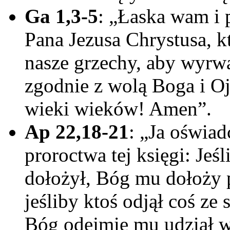
Ga 1,3-5
: „Łaska wam i 
Pana Jezusa Chrystusa, k
nasze grzechy, aby wyrwa
zgodnie z wolą Boga i Oj
wieki wieków! Amen”.
Ap 22,18-21
: „Ja oświa
proroctwa tej księgi: Jeś
dołożył, Bóg mu dołoży p
jeśliby ktoś odjął coś ze
Bóg odejmie mu udział w