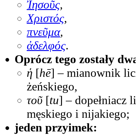
Ἰησοῦς
,
Χριστός
,
πνεῦμα
,
ἀδελφός
.
Oprócz tego zostały dwa
ἡ
[
hē
] – mianownik li
żeńskiego,
τοῦ
[
tu
] – dopełniacz 
męskiego i nijakiego;
jeden przyimek: