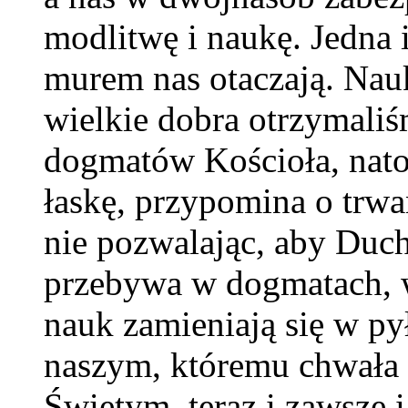
modlitwę i naukę. Jedna
murem nas otaczają. Nau
wielkie dobra otrzymaliś
dogmatów Kościoła, nato
łaskę, przypomina o trw
nie pozwalając, aby Duch 
przebywa w dogmatach, 
nauk zamieniają się w py
naszym, któremu chwała
Świętym, teraz i zawsze 