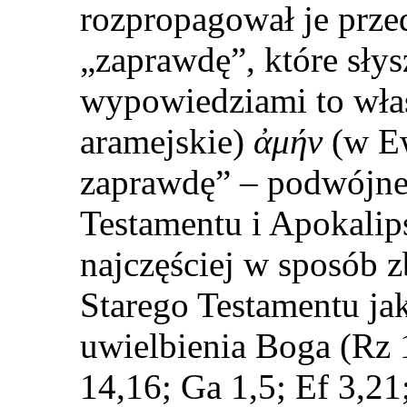
rozpropagował je prze
„zaprawdę”, które sły
wypowiedziami to właś
aramejskie)
ἀμήν
(w Ew
zaprawdę” – podwójn
Testamentu i Apokalip
najczęściej w sposób 
Starego Testamentu ja
uwielbienia Boga (Rz 1
14,16; Ga 1,5; Ef 3,2