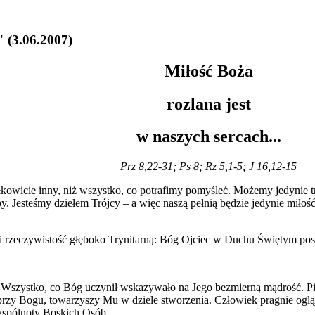
"
(3.06.2007)
Miłość Boża
rozlana jest
w naszych sercach...
Prz 8,22-31; Ps 8; Rz 5,1-5; J 16,12-15
kowicie inny, niż wszystko, co potrafimy pomyśleć. Możemy jedynie tr
by. Jesteśmy dziełem Trójcy – a więc naszą pełnią będzie jedynie miło
i rzeczywistość głęboko Trynitarną: Bóg Ojciec w Duchu Świętym pos
Wszystko, co Bóg uczynił wskazywało na Jego bezmierną mądrość. Pięk
przy Bogu, towarzyszy Mu w dziele stworzenia. Człowiek pragnie oglą
 wspólnoty Boskich Osób.