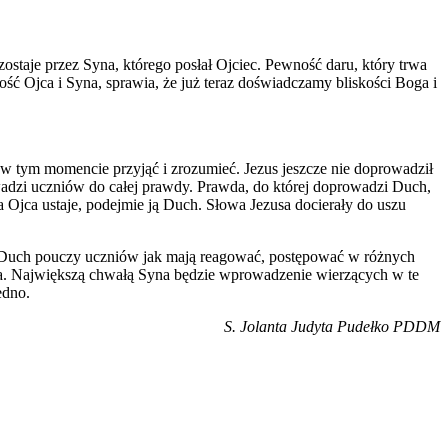
staje przez Syna, którego posłał Ojciec. Pewność daru, który trwa
ć Ojca i Syna, sprawia, że już teraz doświadczamy bliskości Boga i
 w tym momencie przyjąć i zrozumieć. Jezus jeszcze nie doprowadził
adzi uczniów do całej prawdy. Prawda, do której doprowadzi Duch,
 Ojca ustaje, podejmie ją Duch. Słowa Jezusa docierały do uszu
ść. Duch pouczy uczniów jak mają reagować, postępować w różnych
Ojca. Największą chwałą Syna będzie wprowadzenie wierzących w te
edno.
S. Jolanta Judyta Pudełko PDDM