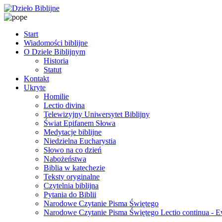
Start
Wiadomości biblijne
O Dziele Biblijnym
Historia
Statut
Kontakt
Ukryte
Homilie
Lectio divina
Telewizyjny Uniwersytet Biblijny
Świat Epifanem Słowa
Medytacje biblijne
Niedzielna Eucharystia
Słowo na co dzień
Nabożeństwa
Biblia w katechezie
Teksty oryginalne
Czytelnia biblijna
Pytania do Biblii
Narodowe Czytanie Pisma Świętego
Narodowe Czytanie Pisma Świętego Lectio continua - 