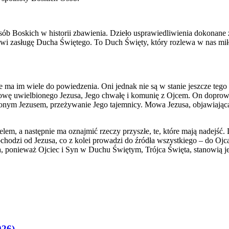
 Boskich w historii zbawienia. Dzieło usprawiedliwienia dokonane zo
wi zasługę Ducha Świętego. To Duch Święty, który rozlewa w nas miłoś
e ma im wiele do powiedzenia. Oni jednak nie są w stanie jeszcze tego
mowę uwielbionego Jezusa, Jego chwałę i komunię z Ojcem. On doprow
bionym Jezusem, przeżywanie Jego tajemnicy. Mowa Jezusa, objawiająca
elem, a następnie ma oznajmić rzeczy przyszłe, te, które mają nadej
pochodzi od Jezusa, co z kolei prowadzi do źródła wszystkiego – do 
, ponieważ Ojciec i Syn w Duchu Świętym, Trójca Święta, stanowią j
026)