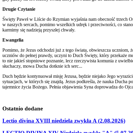
Drugie Czytanie
Święty Paweł w Liście do Rzymian wyjaśnia nam obecność trzech Osób
w naszych sercach, pomimo wszelkich udręk i przeciwności, co stano
karmimy się nadzieją przyszłej chwały.
Ewangelia
Pomimo, że Jezus odchodzi już z tego świata, obwieszcza uczniom, ż
uczniów do pełnej prawdy, uczyni to Duch Święty, który przekaże 
to nie jakieś stopniowe poznanie, lecz rzeczywista komunia z uwiel
słuchaczy, mowa Ducha dotknie ich serc...
Duch będzie kontynuował misję Jezusa, będzie niejako Jego wyrazici
sytuacjach, w których się znajdą. Jezus podkreśla, że nauka Ducha 
tajemnice życia Bożego. Pełnia objawienia Syna doprowadza do Ojca
Ostatnio
dodane
Lectio divina XVIII niedziela zwykła A (2.08.2026)
LECTIO DIVINA XIV Niedziela zwykła "A" (5.07.2