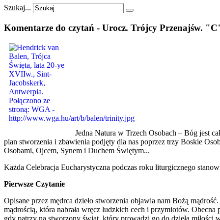
Szukaj...
Komentarze
do
czytań
-
Urocz.
Trójcy
Przenajśw.
"C
Jedna Natura w Trzech Osobach – Bóg jest cał
plan stworzenia i zbawienia podjęty dla nas poprzez trzy Boskie Oso
Osobami, Ojcem, Synem i Duchem Świętym...
Każda Celebracja Eucharystyczna podczas roku liturgicznego stanow
Pierwsze Czytanie
Opisane przez mędrca dzieło stworzenia objawia nam Bożą mądrość. 
mądrością, która nabrała wręcz ludzkich cech i przymiotów. Obecna 
gdy patrzy na stworzony świat, który prowadzi go do dzieła miłości