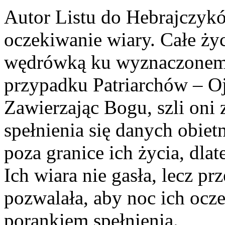
Autor Listu do Hebrajczyk
oczekiwanie wiary. Całe życ
wędrówką ku wyznaczonemu
przypadku Patriarchów – Oj
Zawierzając Bogu, szli oni 
spełnienia się danych obie
poza granice ich życia, dlat
Ich wiara nie gasła, lecz p
pozwalała, aby noc ich ocz
porankiem spełnienia.