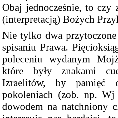
Obaj jednocześnie, to czy 
(interpretacją) Bożych Prz
Nie tylko dwa przytoczone
spisaniu Prawa. Pięcioksią
poleceniu wydanym Mojże
które były znakami cu
Izraelitów, by pamięć
pokoleniach (zob. np. Wj 
dowodem na natchniony ch