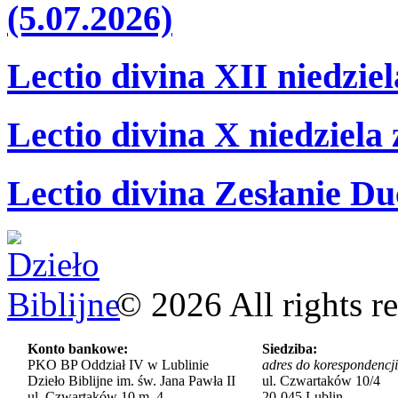
(5.07.2026)
Lectio divina XII niedzie
Lectio divina X niedziela
Lectio divina Zesłanie Du
©
2026
All rights r
Konto bankowe:
Siedziba:
PKO BP Oddział IV w Lublinie
adres do korespondencji
Dzieło Biblijne im. św. Jana Pawła II
ul. Czwartaków 10/4
ul. Czwartaków 10 m. 4
20-045 Lublin