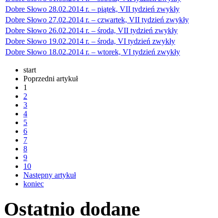
Dobre Słowo 28.02.2014 r. – piątek, VII tydzień zwykły
Dobre Słowo 27.02.2014 r. – czwartek, VII tydzień zwykły
Dobre Słowo 26.02.2014 r. – środa, VII tydzień zwykły
Dobre Słowo 19.02.2014 r. – środa, VI tydzień zwykły
Dobre Słowo 18.02.2014 r. – wtorek, VI tydzień zwykły
start
Poprzedni artykuł
1
2
3
4
5
6
7
8
9
10
Następny artykuł
koniec
Ostatnio
dodane