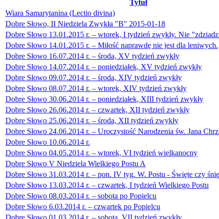
Tytuł
Wiara Samarytanina (Lectio divina)
Dobre Słowo, II Niedziela Zwykła "B" 2015-01-18
Dobre Słowo 13.01.2015 r. – wtorek, I tydzień zwykły. Nie "zdziad
Dobre Słowo 14.01.2015 r. – Miłość naprawdę nie jest dla leniwych.
Dobre Słowo 16.07.2014 r. – środa, XV tydzień zwykły
Dobre Słowo 14.07.2014 r. – poniedziałek, XV tydzień zwykły
Dobre Słowo 09.07.2014 r. – środa, XIV tydzień zwykły
Dobre Słowo 08.07.2014 r. – wtorek, XIV tydzień zwykły
Dobre Słowo 30.06.2014 r. – poniedziałek, XIII tydzień zwykły
Dobre Słowo 26.06.2014 r. – czwartek, XII tydzień zwykły
Dobre Słowo 25.06.2014 r. – środa, XII tydzień zwykły
Dobre Słowo 24.06.2014 r. – Uroczystość Narodzenia św. Jana Chrzc
Dobre Słowo 10.06.2014 r.
Dobre Słowo 04.05.2014 r. – wtorek, VI tydzień wielkanocny
Dobre Słowo V Niedziela Wielkiego Postu A
Dobre Słowo 31.03.2014 r. – pon. IV tyg. W. Postu - Święte czy śnię
Dobre Słowo 13.03.2014 r. – czwartek, I tydzień Wielkiego Postu
Dobre Słowo 08.03.2014 r. – sobota po Popielcu
Dobre Słowo 6.03.2014 r. – czwartek po Popielcu
Dobre Słowo 01.03.2014 r. – sobota, VII tydzień zwykły