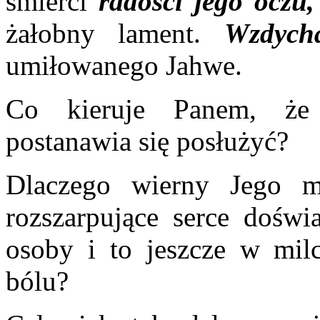
śmierci
radości jego oczu,
żałobny lament.
Wzdych
umiłowanego Jahwe.
Co kieruje Panem, że 
postanawia się posłużyć?
Dlaczego wierny Jego m
rozszarpujące serce doświ
osoby i to jeszcze w mil
bólu?