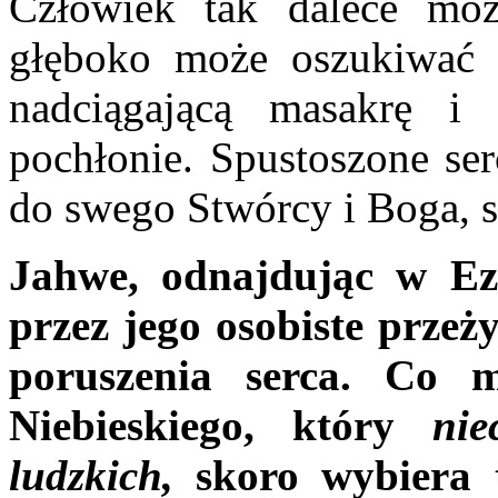
Człowiek tak dalece moż
głęboko może oszukiwać si
nadciągającą masakrę i 
pochłonie. Spustoszone serc
do swego Stwórcy i Boga, sk
Jahwe, odnajdując w Eze
przez jego osobiste przeż
poruszenia serca. Co 
Niebieskiego, który
nie
ludzkich,
skoro
wybiera 