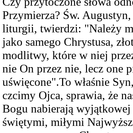
Czy przytoczone słowa odno
Przymierza? Św. Augustyn,
liturgii, twierdzi: "Należy 
jako samego Chrystusa, złoto
modlitwy, które w niej prz
nie On przez nie, lecz one 
uświęcone".To właśnie Syn,
czcimy Ojca, sprawia, że n
Bogu nabierają wyjątkowej w
świętymi, miłymi Najwyższ