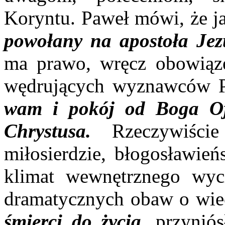
Koryntu. Paweł mówi, że j
powołany na apostoła Je
ma prawo, wręcz obowiąze
wędrujących wyznawców 
wam i pokój od Boga Oj
Chrystusa.
Rzeczywiście 
miłosierdzie, błogosławień
klimat wewnętrznego wyci
dramatycznych obaw o wie
śmierci do życia
, przynió