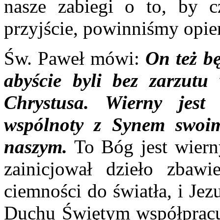
nasze zabiegi o to, by 
przyjście, powinniśmy opie
Św. Paweł mówi:
On też b
abyście byli bez zarzut
Chrystusa. Wierny jes
wspólnoty z Synem swoi
naszym.
To Bóg jest wiern
zainicjował dzieło zbawi
ciemności do światła, i Jez
Duchu Świętym współpracuj