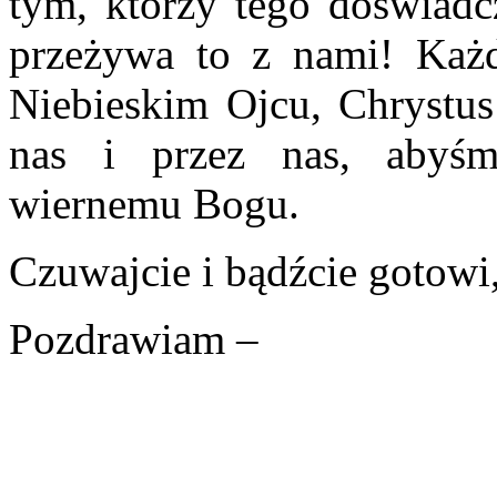
tym, którzy tego doświadcz
przeżywa to z nami! Każ
Niebieskim Ojcu, Chrystu
nas i przez nas, abyś
wiernemu Bogu.
Czuwajcie i bądźcie gotowi
Pozdrawiam –