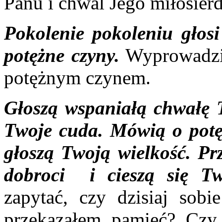
Panu i chwal Jego miłosierd
Pokolenie pokoleniu głosi
potężne czyny.
Wyprowadzić
potężnym czynem.
Głoszą wspaniałą chwałę 
Twoje cuda.
Mówią o potę
głoszą Twoją wielkość.
Pr
dobroci i cieszą się Tw
zapytać, czy dzisiaj so
przekazałem pamięć? Czy