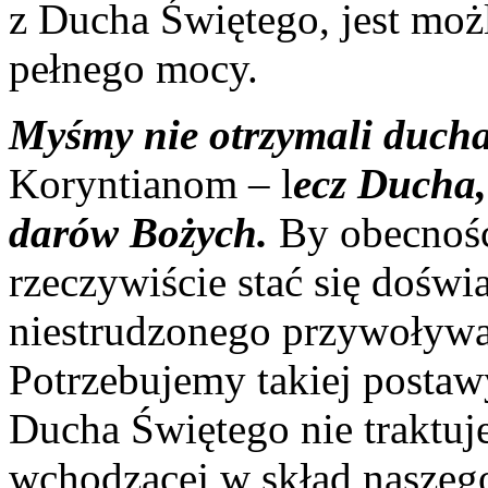
z Ducha Świętego, jest możl
pełnego mocy.
Myśmy nie otrzymali ducha
Koryntianom – l
ecz Ducha,
darów Bożych.
By obecność
rzeczywiście stać się doświ
niestrudzonego przywoływa
Potrzebujemy takiej postaw
Ducha Świętego nie traktu
wchodzącej w skład naszego