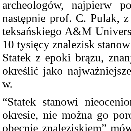
archeologów, najpierw p
następnie prof. C. Pulak, z
teksańskiego A&M Universi
10 tysięcy znalezisk stanowi
Statek z epoki brązu, zna
określić jako najważniejs
w.
“Statek stanowi nieoceni
okresie, nie można go p
obecnie znaleziskiem” mów