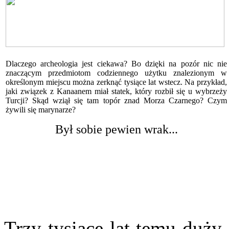
Dlaczego archeologia jest ciekawa? Bo dzięki na pozór nic nie
znaczącym przedmiotom codziennego użytku znalezionym w
określonym miejscu można zerknąć tysiące lat wstecz. Na przykład,
jaki związek z Kanaanem miał statek, który rozbił się u wybrzeży
Turcji? Skąd wziął się tam topór znad Morza Czarnego? Czym
żywili się marynarze?
Był sobie pewien wrak...
Trzy tysiące lat temu duży