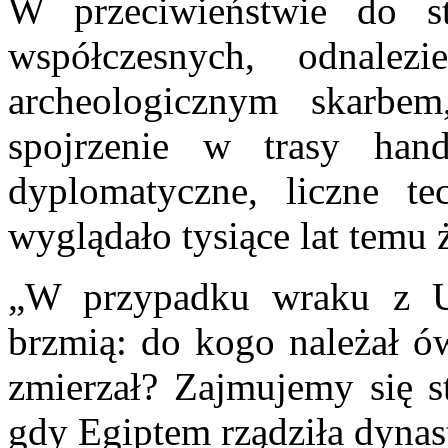
W przeciwieństwie do s
współczesnych, odnalezi
archeologicznym skarbe
spojrzenie w trasy hand
dyplomatyczne, liczne te
wyglądało tysiące lat temu 
„W przypadku wraku z Ul
brzmią: do kogo należał ó
zmierzał? Zajmujemy się st
gdy Egiptem rządziła dyna