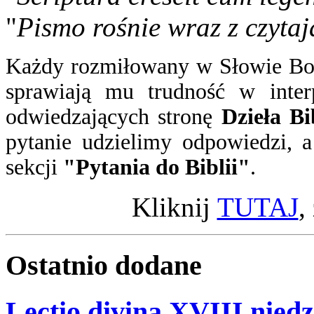
"
Pismo rośnie wraz z czytaj
Każdy rozmiłowany w Słowie Boż
sprawiają mu trudność w inter
odwiedzających stronę
Dzieła Bi
pytanie
udzielimy odpowiedzi
, 
sekcji
"Pytania do Biblii"
.
Kliknij
TUTAJ
,
Ostatnio
dodane
Lectio divina XVIII niedz