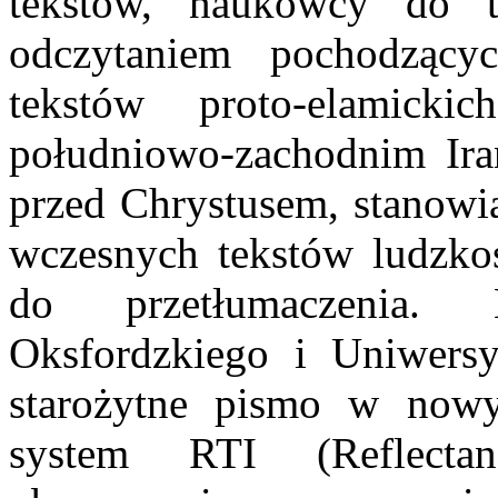
tekstów, naukowcy do 
odczytaniem pochodząc
tekstów proto-elamick
południowo-zachodnim Ira
przed Chrystusem, stanowią
wczesnych tekstów ludzkośc
do przetłumaczenia.
Oksfordzkiego i Uniwers
starożytne pismo w nowy
system RTI (Reflectan