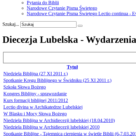
Pytania do Biblii
Narodowe Czytanie Pisma Świętego
Narodowe Czytanie Pisma Świętego Lectio continua - 
Szukaj...
Diecezja Lubelska - Wydarzeni
Tytuł
Niedziela Biblijna (27 XI 2011 r.)
Spotkanie Kręgu Biblijnego w Świdniku (25 XI 2011 r.)
Szkoła Słowa Bożego
Kongres Biblijny - sprawozdanie
Kurs formacji biblijnej 2011/2012
Lectio divina w Archikatedrze Lubelskiej
W Blasku i Mocy Słowa Bożego
Niedziela Biblijna w Archidiecezji lubelskiej (18.04.2010)
Niedziela Biblijna w Archidiecezji lubelskiej 2010
Spotkanie Biblijne - Tajemnica cierpienia w świetle Biblii (6-7.03.20