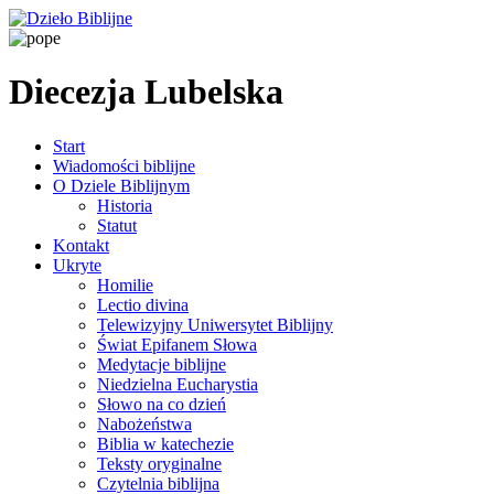
Diecezja Lubelska
Start
Wiadomości biblijne
O Dziele Biblijnym
Historia
Statut
Kontakt
Ukryte
Homilie
Lectio divina
Telewizyjny Uniwersytet Biblijny
Świat Epifanem Słowa
Medytacje biblijne
Niedzielna Eucharystia
Słowo na co dzień
Nabożeństwa
Biblia w katechezie
Teksty oryginalne
Czytelnia biblijna