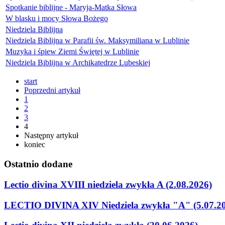
Spotkanie biblijne - Maryja-Matka Słowa
W blasku i mocy Słowa Bożego
Niedziela Biblijna
Niedziela Biblijna w Parafii św. Maksymiliana w Lublinie
Muzyka i śpiew Ziemi Świętej w Lublinie
Niedziela Biblijna w Archikatedrze Lubeskiej
start
Poprzedni artykuł
1
2
3
4
Następny artykuł
koniec
Ostatnio
dodane
Lectio divina XVIII niedziela zwykła A (2.08.2026)
LECTIO DIVINA XIV Niedziela zwykła "A" (5.07.2