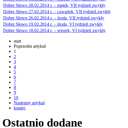
Dobre Słowo 28.02.2014 r. – piątek, VII tydzień zwykły
Dobre Słowo 27.02.2014 r. – czwartek, VII tydzień zwykły
Dobre Słowo 26.02.2014 r. – środa, VII tydzień zwykły
Dobre Słowo 19.02.2014 r. – środa, VI tydzień zwykły
Dobre Słowo 18.02.2014 r. – wtorek, VI tydzień zwykły
start
Poprzedni artykuł
1
2
3
4
5
6
7
8
9
10
Następny artykuł
koniec
Ostatnio
dodane