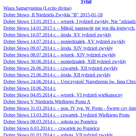
Tytuł
Wiara Samarytanina (Lectio divina)
Dobre Słowo, II Niedziela Zwykła "B" 2015-01-18
Dobre Słowo 13.01.2015 r. – wtorek, I tydzień zwykły. Nie "zdziad
Dobre Słowo 14.01.2015 r. – Miłość naprawdę nie jest dla leniwych.
Dobre Słowo 16.07.2014 r. – środa, XV tydzień zwykły
Dobre Słowo 14.07.2014 r. – poniedziałek, XV tydzień zwykły
Dobre Słowo 09.07.2014 r. – środa, XIV tydzień zwykły
Dobre Słowo 08.07.2014 r. – wtorek, XIV tydzień zwykły
Dobre Słowo 30.06.2014 r. – poniedziałek, XIII tydzień zwykły
Dobre Słowo 26.06.2014 r. – czwartek, XII tydzień zwykły
Dobre Słowo 25.06.2014 r. – środa, XII tydzień zwykły
Dobre Słowo 24.06.2014 r. – Uroczystość Narodzenia św. Jana Chrzc
Dobre Słowo 10.06.2014 r.
Dobre Słowo 04.05.2014 r. – wtorek, VI tydzień wielkanocny
Dobre Słowo V Niedziela Wielkiego Postu A
Dobre Słowo 31.03.2014 r. – pon. IV tyg. W. Postu - Święte czy śnię
Dobre Słowo 13.03.2014 r. – czwartek, I tydzień Wielkiego Postu
Dobre Słowo 08.03.2014 r. – sobota po Popielcu
Dobre Słowo 6.03.2014 r. – czwartek po Popielcu
Dobre Słowo 01.03.2014 r. – sobota, VII tydzień zwykły