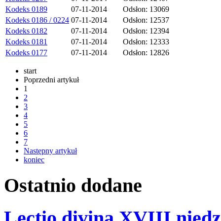
Kodeks 0189
07-11-2014
Odsłon: 13069
Kodeks 0186 / 0224
07-11-2014
Odsłon: 12537
Kodeks 0182
07-11-2014
Odsłon: 12394
Kodeks 0181
07-11-2014
Odsłon: 12333
Kodeks 0177
07-11-2014
Odsłon: 12826
start
Poprzedni artykuł
1
2
3
4
5
6
7
Następny artykuł
koniec
Ostatnio
dodane
Lectio divina XVIII niedz