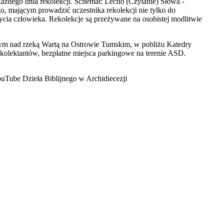
dego dnia rekolekcji. Schemat: Lectio (Czytanie) Słowa -
, mającym prowadzić uczestnika rekolekcji nie tylko do
życia człowieka. Rekolekcje są przeżywane na osobistej modlitwie
ym nad rzeką Wartą na Ostrowie Tumskim, w pobliżu Katedry
olektantów, bezpłatne miejsca parkingowe na terenie ASD.
ouTube Dzieła Biblijnego w Archidiecezji