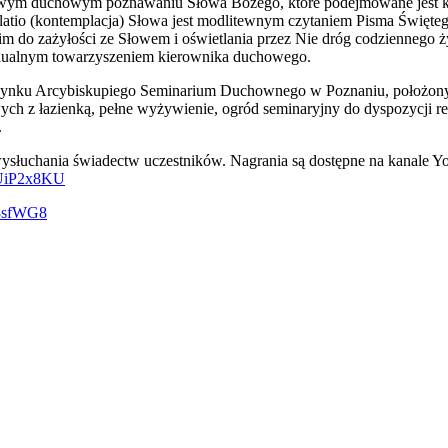
iowym duchowym poznawaniu Słowa Bożego, które podejmowane jest każ
atio (kontemplacja) Słowa jest modlitewnym czytaniem Pisma Świętego
tkim do zażyłości ze Słowem i oświetlania przez Nie dróg codziennego 
idualnym towarzyszeniem kierownika duchowego.
 budynku Arcybiskupiego Seminarium Duchownego w Poznaniu, położon
 z łazienką, pełne wyżywienie, ogród seminaryjny do dyspozycji rek
.
 wysłuchania świadectw uczestników. Nagrania są dostępne na kanale Y
U2UiP2x8KU
a8sfWG8