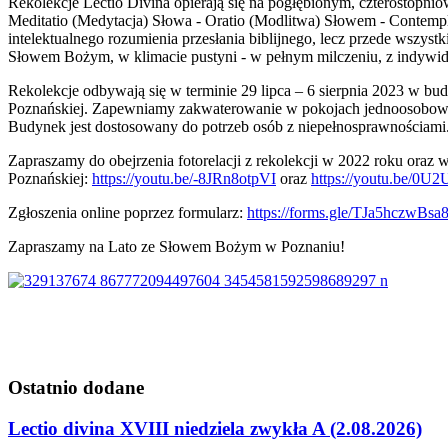
Rekolekcje Lectio Divina opierają się na pogłębionym, czterostopn
Meditatio (Medytacja) Słowa - Oratio (Modlitwa) Słowem - Contempl
intelektualnego rozumienia przesłania biblijnego, lecz przede wszys
Słowem Bożym, w klimacie pustyni - w pełnym milczeniu, z indyw
Rekolekcje odbywają się w terminie 29 lipca – 6 sierpnia 2023 w
Poznańskiej. Zapewniamy zakwaterowanie w pokojach jednoosobowych
Budynek jest dostosowany do potrzeb osób z niepełnosprawnościami
Zapraszamy do obejrzenia fotorelacji z rekolekcji w 2022 roku oraz
Poznańskiej:
https://youtu.be/-8JRn8otpVI
oraz
https://youtu.be/0
Zgłoszenia online poprzez formularz:
https://forms.gle/TJa5hczwBs
Zapraszamy na Lato ze Słowem Bożym w Poznaniu!
Ostatnio
dodane
Lectio divina XVIII niedziela zwykła A (2.08.2026)