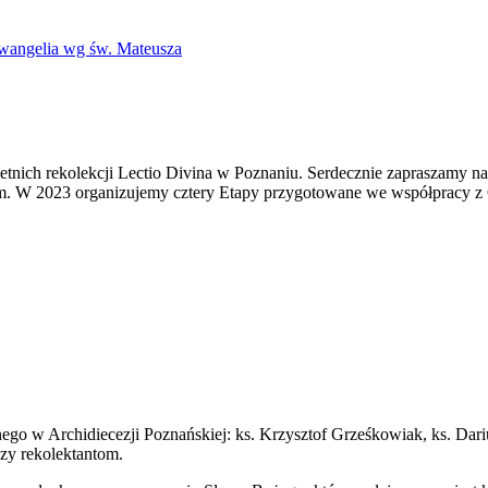
Ewangelia wg św. Mateusza
ę letnich rekolekcji Lectio Divina w Poznaniu. Serdecznie zapraszam
m. W 2023 organizujemy cztery Etapy przygotowane we współpracy z
nego w Archidiecezji Poznańskiej: ks. Krzysztof Grześkowiak, ks. Dari
zy rekolektantom.