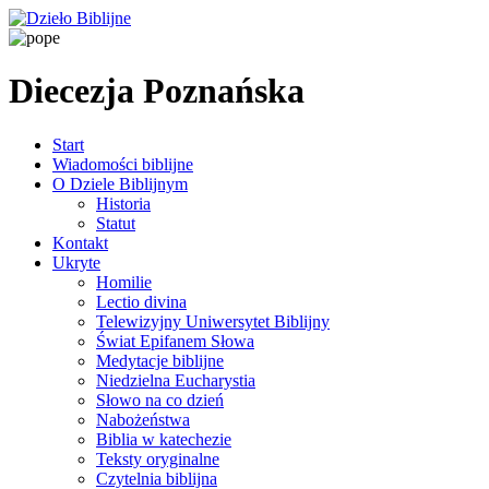
Diecezja Poznańska
Start
Wiadomości biblijne
O Dziele Biblijnym
Historia
Statut
Kontakt
Ukryte
Homilie
Lectio divina
Telewizyjny Uniwersytet Biblijny
Świat Epifanem Słowa
Medytacje biblijne
Niedzielna Eucharystia
Słowo na co dzień
Nabożeństwa
Biblia w katechezie
Teksty oryginalne
Czytelnia biblijna