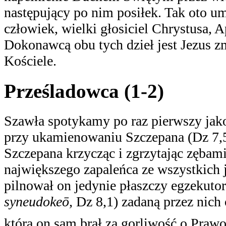
następujący po nim posiłek. Tak oto u
człowiek, wielki głosiciel Chrystusa, A
Dokonawcą obu tych dzieł jest Jezus 
Kościele.
Prześladowca (1-2)
Szawła spotykamy po raz pierwszy jak
przy ukamienowaniu Szczepana (Dz 7,58
Szczepana krzycząc i zgrzytając zębami
największego zapaleńca ze wszystkich 
pilnował on jedynie płaszczy egzekutoró
syneudokeō,
Dz 8,1) zadaną przez nich 
którą on sam brał za gorliwość o Praw