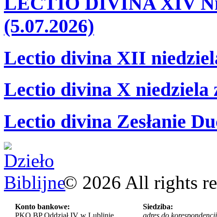
LECTIO DIVINA XIV Nie
(5.07.2026)
Lectio divina XII niedzie
Lectio divina X niedziela
Lectio divina Zesłanie Du
©
2026
All rights r
Konto bankowe:
Siedziba:
PKO BP Oddział IV w Lublinie
adres do korespondencji