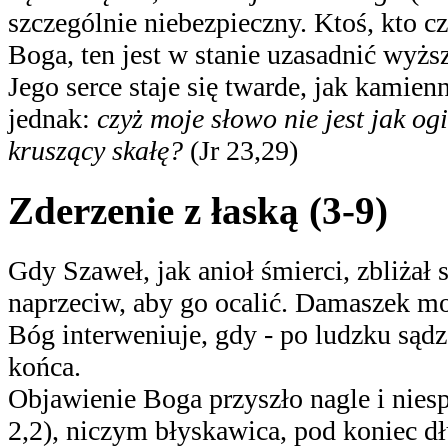
szczególnie niebezpieczny. Ktoś, kto c
Boga, ten jest w stanie uzasadnić wyżs
Jego serce staje się twarde, jak kamien
jednak:
czyż moje słowo nie jest jak og
kruszący skałę?
(Jr 23,29)
Zderzenie z łaską (3-9)
Gdy Szaweł, jak anioł śmierci, zbliża
naprzeciw, aby go ocalić. Damaszek m
Bóg interweniuje, gdy ‑ po ludzku sądz
końca.
Objawienie Boga przyszło nagle i nies
2,2), niczym błyskawica, pod koniec d