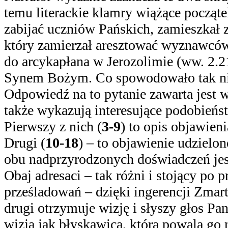
temu literackie klamry wiążące począt
zabijać uczniów Pańskich, zamieszkał z 
który zamierzał aresztować wyznawcó
do arcykapłana w Jerozolimie (ww. 2.21
Synem Bożym. Co spowodowało tak ni
Odpowiedź na to pytanie zawarta jest 
także wykazują interesujące podobieńs
Pierwszy z nich (
3-9
) to opis objawie
Drugi (
10-18
) – to objawienie udzielo
obu nadprzyrodzonych doświadczeń jes
Obaj adresaci – tak różni i stojący p
prześladowań – dzięki ingerencji Zmart
drugi otrzymuje wizję i słyszy głos Pa
wizja jak błyskawica, która powala go n