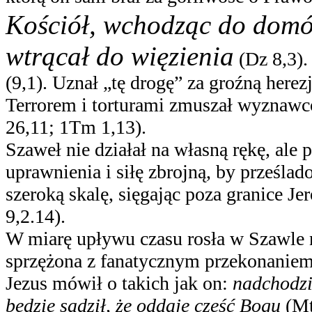
Kościół, wchodząc do domów
wtrącał do więzienia
(Dz 8,3)
(9,1). Uznał „tę drogę” za groźną here
Terrorem i torturami zmuszał wyznawcó
26,11; 1Tm 1,13).
Szaweł nie działał na własną rękę, ale
uprawnienia i siłę zbrojną, by prześla
szeroką skalę, sięgając poza granice Je
9,2.14).
W miarę upływu czasu rosła w Szawle 
sprzężona z fanatycznym przekonaniem, 
Jezus mówił o takich jak on:
nadchodzi 
będzie sądził, że oddaje cześć Bogu
(Mt