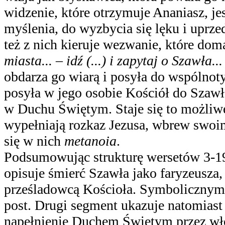
widzenie, które otrzymuje Ananiasz, je
myślenia, do wyzbycia się lęku i uprz
też z nich kieruje wezwanie, które dom
miasta...
–
idź (...) i zapytaj o Szawła...
obdarza go wiarą i posyła do wspólnot
posyła w jego osobie Kościół do Szawł
w Duchu Świętym. Staje się to możliwe
wypełniają rozkaz Jezusa, wbrew swo
się w nich
metanoia
.
Podsumowując strukturę wersetów 3-19
opisuje śmierć Szawła jako faryzeusza, 
prześladowcą Kościoła. Symbolicznym 
post. Drugi segment ukazuje natomiast
napełnienie Duchem Świętym przez włoż