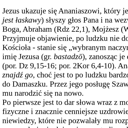
Jezus ukazuje się
Ananiaszowi, który j
jest łaskawy
) słyszy głos Pana i na we
Boga, Abraham (Rdz 22,1), Mojżesz (W
Przyjmuje objawienie, po ludzku nie d
Kościoła ‑ stanie się „wybranym naczyn
imię Jezusa (gr.
bastadzō
), zanosząc je
(por. Dz 9,15-16; por. 2Kor 6,4-10). A
znajdź go
, choć jest to po ludzku bard
do Damaszku.
Przez jego posługę Szaw
mu narodzić się na nowo.
Po pierwsze jest to dar słowa wraz z m
fizyczne i znacznie cenniejsze uzdrow
niewiedzy, które nie pozwalały mu roz