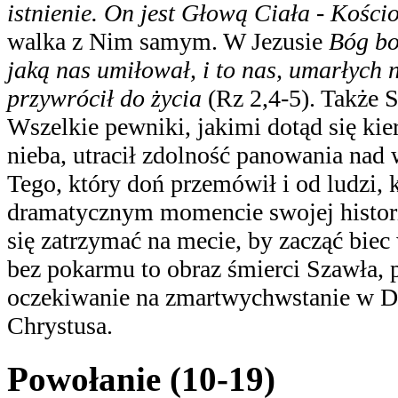
istnienie. On jest Głową Ciała - Kości
walka z Nim samym. W Jezusie
Bóg bo
jaką nas umiłował, i to nas, umarłych
przywrócił do życia
(Rz 2,4-5). Także S
Wszelkie pewniki, jakimi dotąd się kie
nieba, utracił zdolność panowania nad 
Tego, który doń przemówił i od ludzi,
dramatycznym momencie swojej historii
się zatrzymać na mecie, by zacząć biec
bez pokarmu to obraz śmierci Szawła, 
oczekiwanie na zmartwychwstanie w Du
Chrystusa.
Powołanie (10-19)