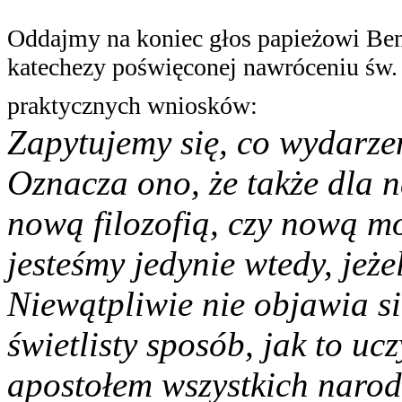
Oddajmy na koniec głos papieżowi Ben
katechezy poświęconej nawróceniu św. 
praktycznych wniosków:
Zapytujemy się, co wydarzen
Oznacza ono, że także dla n
nową filozofią, czy nową m
jesteśmy jedynie wtedy, jeż
Niewątpliwie nie objawia s
świetlisty sposób, jak to uc
apostołem wszystkich naro