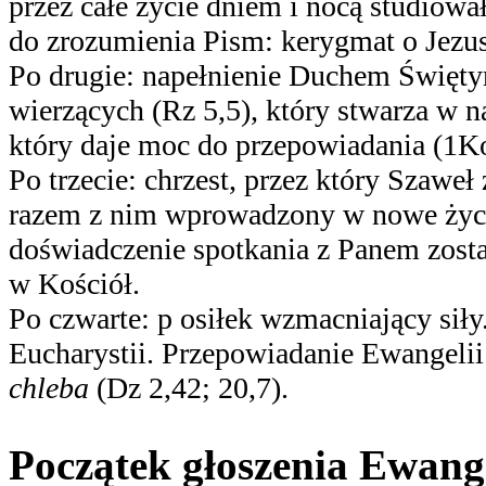
przez całe życie dniem i nocą studiowa
do zrozumienia Pism: kerygmat o Jez
Po drugie: napełnienie Duchem Święt
wierzących (Rz 5,5), który stwarza w n
który daje moc do przepowiadania (1Ko
Po trzecie: chrzest, przez który Szaweł
razem z nim wprowadzony w nowe życie
doświadczenie spotkania z Panem zosta
w Kościół.
Po czwarte: p
osiłek wzmacniający siły
Eucharystii. Przepowiadanie Ewangelii 
chleba
(Dz 2,42; 20,7).
Początek głoszenia Ewange