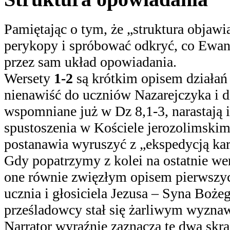
Pamiętając o tym, że „struktura objaw
perykopy i spróbować odkryć, co Ewang
przez sam układ opowiadania.
Wersety
1-2
są krótkim opisem działań
nienawiść do uczniów Nazarejczyka i dz
wspomniane już w Dz 8,1-3, narastają i
spustoszenia w Kościele jerozolimskim
postanawia wyruszyć z „ekspedycją kar
Gdy popatrzymy z kolei na ostatnie we
one równie zwięzłym opisem pierwszy
ucznia i głosiciela Jezusa – Syna Boże
prześladowcy stał się żarliwym wyznaw
Narrator wyraźnie zaznacza te dwa skr