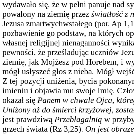
wydawało się, że w pełni panuje nad sy
powalony na ziemię przez
światłość z 
Jezusa zmartwychwstałego (por. Ap 1,
pozbawienie go podstaw, na których opi
własnej religijnej nienaganności wynika
pewności, że prześladując uczniów Jez
ziemię, jak Mojżesz pod Horebem, i wy
mógł usłyszeć głos z nieba. Mógł wejś
Z tej pozycji uniżenia, bycia pokonan
imieniu i objawia mu swoje Imię. Czło
okazał się
Panem w chwale Ojca, któreg
Uniżony aż do śmierci krzyżowej, zost
jest prawdziwą
Przebłagalnią
w przybyt
grzech świata (Rz 3,25).
On jest obraz