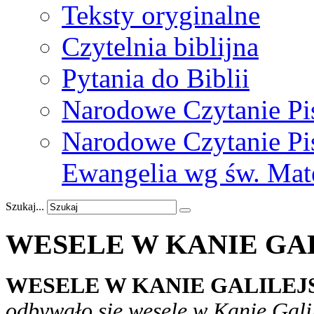
Teksty oryginalne
Czytelnia biblijna
Pytania do Biblii
Narodowe Czytanie Pi
Narodowe Czytanie Pis
Ewangelia wg św. Mat
Szukaj...
WESELE
W
KANIE
GA
WESELE W KANIE GALILEJSKI
odbywało się wesele w Kanie Galil