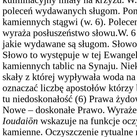
poleceń wydawanych sługom. Pomi
kamiennych stągwi (w. 6). Polec
wyraża posłuszeństwo słowu.
W. 6
jakie wydawane są sługom. Słow
Słowo to występuje w tej Ewangel
kamiennych tablic na Synaju. Nie
skały z której wypływała woda na
oznaczać liczbę apostołów którzy 
tu niedoskonałość (6) Prawa żydow
Nowe – doskonałe Prawo.
Wyraże
Ioudaiōn
wskazuje na funkcje ocz
kamienne. Oczyszczenie rytualne 