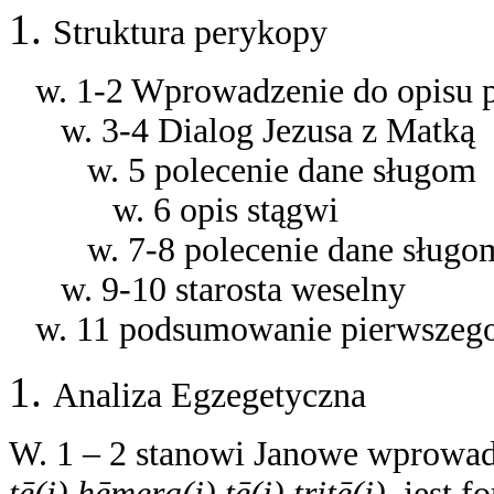
Struktura perykopy
w. 1-2 Wprowadzenie do opisu 
w. 3-4 Dialog Jezusa z Matką
w.
5 polecenie dane sługom
w.
6
opis stągwi
w. 7-8 polecenie dane sługo
w. 9-10 starosta weselny
w. 11 podsumowanie pierwszeg
Analiza Egzegetyczna
W. 1 – 2 stanowi Janowe wprowad
tē(i) hēmera(i) tē(i) tritē(i),
jest f