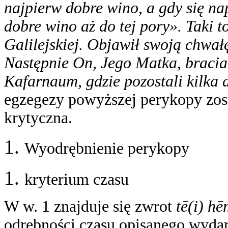
najpierw dobre wino, a gdy się na
dobre wino aż do tej pory». Taki 
Galilejskiej. Objawił swoją chwał
Następnie On, Jego Matka, bracia 
Kafarnaum, gdzie pozostali kilka d
egzegezy powyższej perykopy zost
krytyczna.
Wyodrębnienie perykopy
kryterium czasu
W w. 1 znajduje się zwrot
tē(i) hē
odrębności czasu opisanego wyda