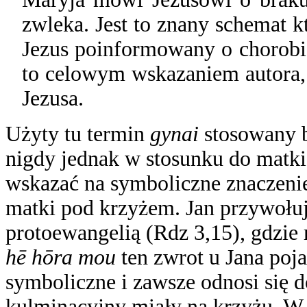
zwleka. Jest to znany schemat k
Jezus poinformowany o chorobie
to celowym wskazaniem autora,
Jezusa.
Użyty tu termin
gynai
stosowany b
nigdy jednak w stosunku do matki
wskazać na symboliczne znaczenie
matki pod krzyżem. Jan przywołu
protoewangelią (Rdz 3,15), gdzie 
hē hōra mou
ten zwrot u Jana poj
symboliczne i zawsze odnosi się 
kulminacyjny miały na krzyżu.
W.