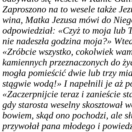
Zaproszono na to wesele także Jez
wina, Matka Jezusa mówi do Niego
odpowiedział: «Czyż to moja lub 
nie nadeszła godzina moja?» Wted
«Zróbcie wszystko, cokolwiek wam 
kamiennych przeznaczonych do żyd
mogła pomieścić dwie lub trzy mia
stągwie wodą!» I napełnili je aż 
«Zaczerpnijcie teraz i zanieście s
gdy starosta weselny skosztował wo
bowiem, skąd ono pochodzi, ale słu
przywołał pana młodego
i powied