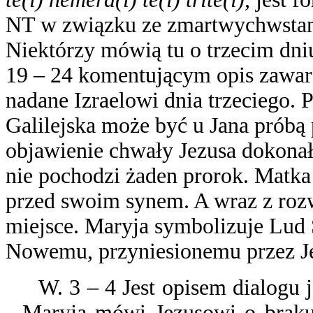
NT w związku ze zmartwychwstani
Niektórzy mówią tu o trzecim dni
19 – 24
komentującym opis zawarc
nadane Izraelowi dnia trzeciego.
P
Galilejska może być u Jana próbą 
objawienie chwały Jezusa dokonał
nie pochodzi żaden prorok.
Matka 
przed swoim synem. A wraz z roz
miejsce. Maryja symbolizuje Lud 
Nowemu, przyniesionemu przez J
W. 3 – 4 Jest opisem dialogu 
Maryja mówi Jezusowi o braku 