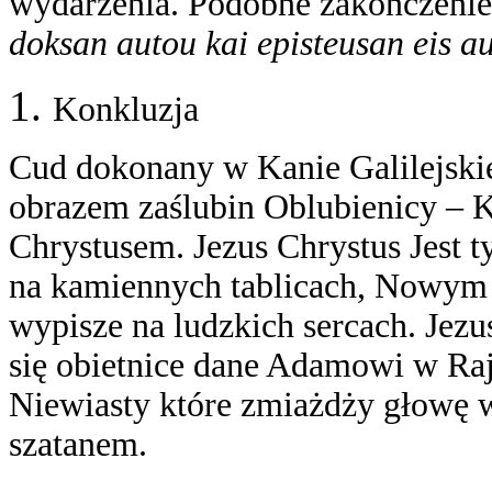
wydarzenia. Podobne zakończenie 
doksan autou kai episteusan eis a
Konkluzja
Cud dokonany w Kanie Galilejskie
obrazem zaślubin Oblubienicy – 
Chrystusem. Jezus Chrystus Jest t
na kamiennych tablicach, Nowym 
wypisze na ludzkich sercach. Jezu
się obietnice dane Adamowi w Ra
Niewiasty które zmiażdży głowę 
szatanem.