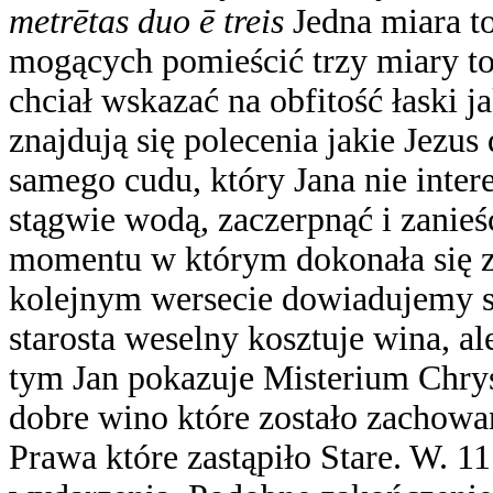
metrētas duo ē treis
Jedna miara t
mogących pomieścić trzy miary to 
chciał wskazać na obfitość łaski j
znajdują się polecenia jakie Jezus 
samego cudu, który Jana nie intere
stągwie wodą, zaczerpnąć i zanie
momentu w którym dokonała się 
kolejnym wersecie dowiadujemy si
starosta weselny kosztuje wina, a
tym Jan pokazuje Misterium Chrys
dobre wino które zostało zachowa
Prawa które zastąpiło Stare.
W. 11