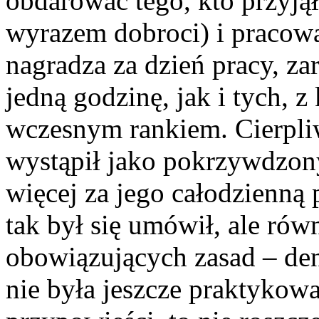
obdarować tego, kto przyjął
wyrazem dobroci) i pracowa
nagradza za dzień pracy, za
jedną godzinę, jak i tych, z
wczesnym rankiem. Cierpliw
wystąpił jako pokrzywdzony
więcej za jego całodzienną 
tak był się umówił, ale ró
obowiązujących zasad – den
nie była jeszcze praktykowa